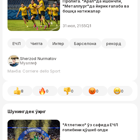
Пролига. "Арал"да ишончли,
"Металлург"да йирик ғалаба ва
бошқа натижалар
31 июл, 21:55
1
ЕЧЛ
Чипта
Интер
Барселона
рекорд
Sherzod Nurmatov
Муаллиф
Манба: Corriere dello Sport
8
0
0
0
0
Шунингдек ўқинг
"Атлетико" ўз сафида ЕЧЛ
ғолибини қўшиб олди