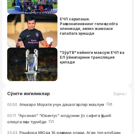
ЕЧЛ саралаши.
Раҳмоналиевнинг голи ҳисобга
олинмади, аммо жамоаси
ғалабага эришди
"ЗўрТВ" кейинги мавсум ЕЧЛ ва
ЕЛ ўйинларини трансляция
қилади
Сўнгги янгиликлар
Барча ›
Альваро Мората учун даъвогарлар маълум
0
00:50
"Арсенал" "Ювентус" юлдузини ўз сафига қўшиб
00:11
олишга яқин турибди
1
Рэшфорд МЮда 14-рақамни олади. Агар топ-клубдан
23:43