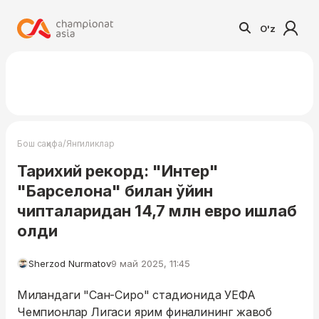
O'z
/
Бош саҳифа
Янгиликлар
Тарихий рекорд: "Интер"
"Барселона" билан ўйин
чипталаридан 14,7 млн евро ишлаб
олди
Sherzod Nurmatov
9 май 2025, 11:45
Миландаги "Сан-Сиро" стадионида УEФА
Чемпионлар Лигаси ярим финалининг жавоб