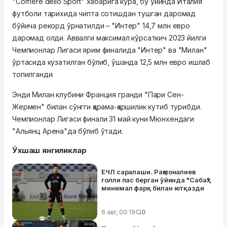
"
Corriere dello Sport"
хабарига кўра, бу ўйинда Италия
футболи тарихида чипта сотишдан тушган даромад
бўйича рекорд ўрнатилди – "Интер" 14,7 млн евро
даромад олди. Аввалги максимал кўрсаткич 2023 йилги
Чемпионлар Лигаси ярим финалида "Интер" ва "Милан"
ўртасида кузатилган бўлиб, ўшанда 12,5 млн евро ишлаб
топилганди.
Энди Милан клубини Франция гранди "Пари Сен-
Жермен" билан сўнгги қарама-қаршилик кутиб турибди.
Чемпионлар Лигаси финали 31 май куни Мюнхендаги
"
Альянц Арена"да
бўлиб ўтади.
Ўхшаш янгиликлар
ЕЧЛ саралаши. Раҳмоналиев
голли пас берган ўйинда "Сабаҳ"
минимал фарқ билан ютқазди
6 авг, 00:19
0