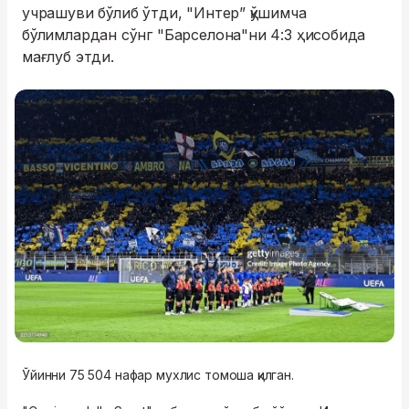
учрашуви бўлиб ўтди, "Интер” қўшимча
бўлимлардан сўнг "Барселона"ни 4:3 ҳисобида
мағлуб этди.
Ўйинни 75 504 нафар мухлис томоша қилган.