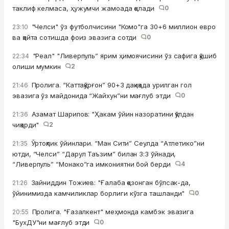
таклиф келмаса, ҳужумчи жамоада қолади
0
"Челси" ўз футболчисини "Комо"га 30+6 миллион евро
23:10
ва қайта сотишда фоиз эвазига сотди
0
"Реал" "Ливерпуль” ярим ҳимоячисини ўз сафига қўшиб
22:34
олиши мумкин
2
Пролига. “Каттақўрғон” 90+3 дақиқада урилган гол
21:46
эвазига ўз майдонида “Жайхун”ни мағлуб этди
0
Азамат Шарипов: "Ҳакам ўйин назоратини қўлдан
21:36
чиқарди"
2
Ўртоқлик ўйинлари. “Ман Сити” Сеулда “Атлетико”ни
21:35
ютди, “Челси” “Дарул Таъзим” билан 3:3 ўйнади,
“Ливерпуль” “Монако”га имкониятни бой берди
4
Зайниддин Тожиев: "Ғалаба қозонган бўлсак-да,
21:26
ўйинимизда камчиликлар борлиги кўзга ташланди"
0
Пролига. "Ғазалкент" меҳмонда камбэк эвазига
20:55
"БухДУ"ни мағлуб этди
0