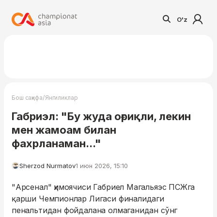
O'z
/
Бош саҳифа
Янгиликлар
Габриэл: "Бу жуда оғриқли, лекин
мен жамоам билан
фахрланаман..."
Sherzod Nurmatov
1 июн 2026, 15:10
"Арсенал" ҳимоячиси Габриел Магальяэс ПСЖга
қарши Чемпионлар Лигаси финалидаги
пенальтидан фойдалана олмаганидан сўнг