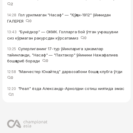
2
Гол урилмаган "Насаф" — "Қўқон-1912" ўйинидан
14:28
ГАЛЕРЕЯ
0
“Бунёдкор” — ОКМК. Голларга бой ўтган учрашувни
13:43
сиз кўрмаган ракурсдан кўрсатамиз
0
Суперлиганинг 17-тур ўйинларига ҳакамлар
13:25
тайинланди, "Насаф" — "Пахтакор" ўйинини Нажафалиев
бошқариб боради
0
"Манчестер Юнайтед" дарвозабони бошқа клубга ўтди
12:58
0
"Реал" ёзда Александр-Арнолдни сотиш ниятида эмас
12:20
1