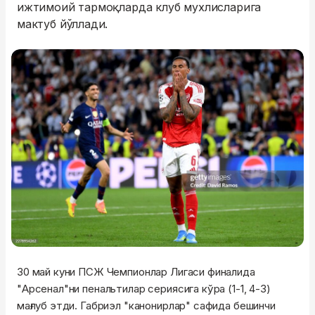
ижтимоий тармоқларда клуб мухлисларига
мактуб йўллади.
30 май куни ПСЖ Чемпионлар Лигаси финалида
"Арсенал"ни пенальтилар сериясига кўра (1-1, 4-3)
мағлуб этди. Габриэл "канонирлар" сафида бешинчи