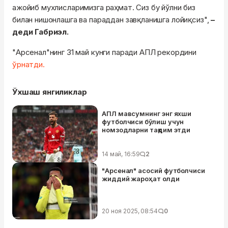
ажойиб мухлисларимизга раҳмат. Сиз бу йўлни биз
билан нишонлашга ва параддан завқланишга лойиқсиз",
–
деди Габриэл.
"Арсенал"нинг 31 май кунги паради АПЛ рекордини
ўрнатди.
Ўхшаш янгиликлар
АПЛ мавсумнинг энг яхши
футболчиси бўлиш учун
номзодларни тақдим этди
14 май, 16:59
2
"Арсенал" асосий футболчиси
жиддий жароҳат олди
20 ноя 2025, 08:54
0