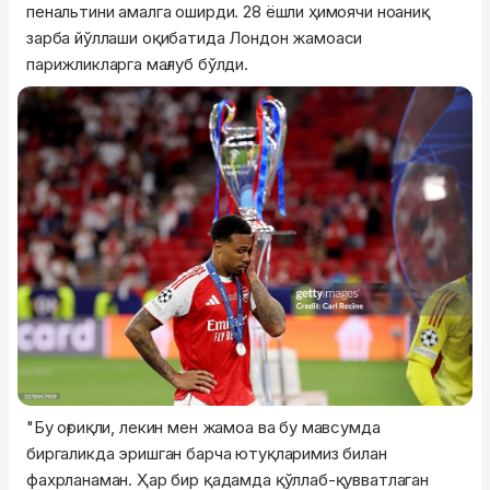
пенальтини амалга оширди. 28 ёшли ҳимоячи ноаниқ
зарба йўллаши оқибатида Лондон жамоаси
парижликларга мағлуб бўлди.
"Бу оғриқли, лекин мен жамоа ва бу мавсумда
биргаликда эришган барча ютуқларимиз билан
фахрланаман. Ҳар бир қадамда қўллаб-қувватлаган