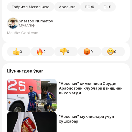
Габриэл Магальяэс
Арсенал
ПСЖ
ЕЧЛ
Sherzod Nurmatov
Муаллиф
Манба: Goal.com
0
2
0
0
0
Шунингдек ўқинг
"Арсенал" ҳимоячиси Саудия
Арабистони клублари қизиқишини
инкор этди
"Арсенал" мухлислари учун
хушхабар