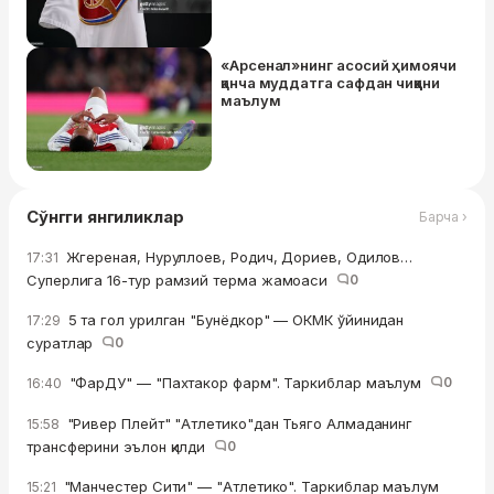
«Арсенал»нинг асосий ҳимоячи
қанча муддатга сафдан чиққани
маълум
Сўнгги янгиликлар
Барча ›
Жгереная, Нуруллоев, Родич, Дориев, Одилов…
17:31
Суперлига 16-тур рамзий терма жамоаси
0
5 та гол урилган "Бунёдкор" — ОКМК ўйинидан
17:29
суратлар
0
"ФарДУ" — "Пахтакор фарм". Таркиблар маълум
0
16:40
"Ривер Плейт" "Атлетико"дан Тьяго Алмаданинг
15:58
трансферини эълон қилди
0
"Манчестер Сити" — "Атлетико". Таркиблар маълум
15:21