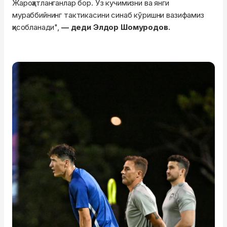
Жароҳатланганлар бор. Ўз кучимизни ва янги
мураббийнинг тактикасини синаб кўришни вазифамиз
ҳисобланади",
— деди Элдор Шомуродов.