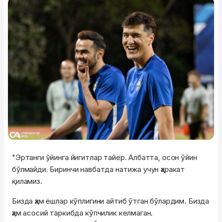
"Эртанги ўйинга йигитлар тайёр. Албатта, осон ўйин
бўлмайди. Биринчи навбатда натижа учун ҳаракат
қиламиз.
Бизда ҳам ёшлар кўплигини айтиб ўтган бўлардим. Бизда
ҳам асосий таркибда кўпчилик келмаган.