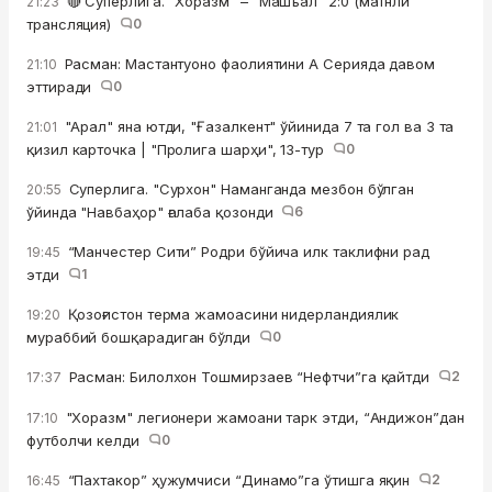
🔴 Суперлига. "Хоразм" – "Машъал" 2:0 (матнли
21:23
трансляция)
0
Расман: Мастантуоно фаолиятини А Серияда давом
21:10
эттиради
0
"Арал" яна ютди, "Ғазалкент" ўйинида 7 та гол ва 3 та
21:01
қизил карточка | "Пролига шарҳи", 13-тур
0
Суперлига. "Сурхон" Наманганда мезбон бўлган
20:55
ўйинда "Навбаҳор" ғалаба қозонди
6
“Манчестер Сити” Родри бўйича илк таклифни рад
19:45
этди
1
Қозоғистон терма жамоасини нидерландиялик
19:20
мураббий бошқарадиган бўлди
0
Расман: Билолхон Тошмирзаев “Нефтчи”га қайтди
2
17:37
"Хоразм" легионери жамоани тарк этди, “Андижон”дан
17:10
футболчи келди
0
“Пахтакор” ҳужумчиси “Динамо”га ўтишга яқин
2
16:45