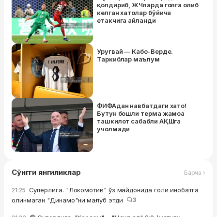
қолдириб, ЖЧларда голга олиб
келган хатолар бўйича
етакчига айланди
Уругвай — Кабо-Верде.
Таркиблар маълум
ФИФАдан навбатдаги хато!
Бутун бошли терма жамоа
ташкилот сабабли АҚШга
учолмади
Сўнгги янгиликлар
Барча ›
Суперлига. "Локомотив" ўз майдонида голи инобатга
21:25
олинмаган "Динамо"ни мағлуб этди
3