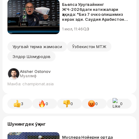
Бьелса Уругвайнинг
ЖЧ-2026даги натижалари
ҳақида: "Биз 7 очко олишимиз
керак эди. Саудия Арабистони
ва Кабо-Верде..."
1 июл, 11:46
3
Уругвай терма жамоаси
Ўзбекистон МТЖ
Элдор Шомуродов
Alisher Ostonov
Муаллиф
Манба: championat.asia
3
0
0
0
0
Шунингдек ўқинг
Муслера Нойерни ортда