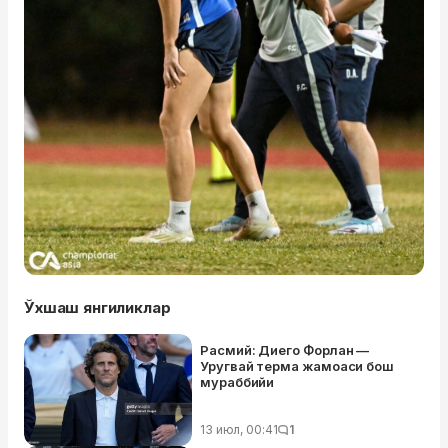
Ўхшаш янгиликлар
Расмий: Диего Форлан —
Уругвай терма жамоаси бош
мураббийи
13 июл, 00:41
1