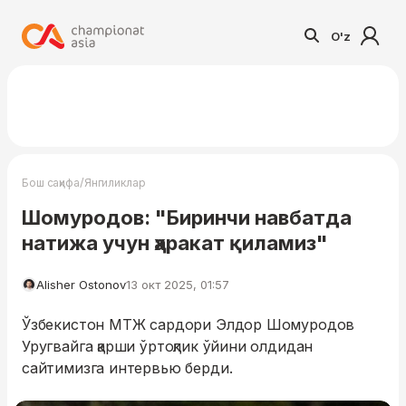
O'z
/
Бош саҳифа
Янгиликлар
Шомуродов: "Биринчи навбатда
натижа учун ҳаракат қиламиз"
Alisher Ostonov
13 окт 2025, 01:57
Ўзбекистон МТЖ сардори Элдор Шомуродов
Уругвайга қарши ўртоқлик ўйини олдидан
сайтимизга интервью берди.