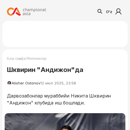
O'z
/
Бош саҳифа
Янгиликлар
Шквирин "Андижон"да
Alisher Ostonov
12 июл 2025, 23:58
Дарвозабонлар мураббийи Никита Шквирин
"Андижон" клубида иш бошлади.