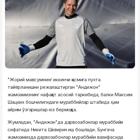
"Жорий мавсумнинг иккинчи қисмига пухта
тайёрланишни режалаштирган "Андижон"
жамоамизнинг нафақат асосий таркибида, балки Максим
Шацких бошчилигидаги мураббийлар штабида ҳам
айрим ўзгаришлар юз бермоқда.
Жумладан, "Андижон"да дарвозабонлар мураббийи
сифатида Никита Шквирин иш бошлади. Бунгача
жамоамизда дарвозабонлар мураббийи вазифасида