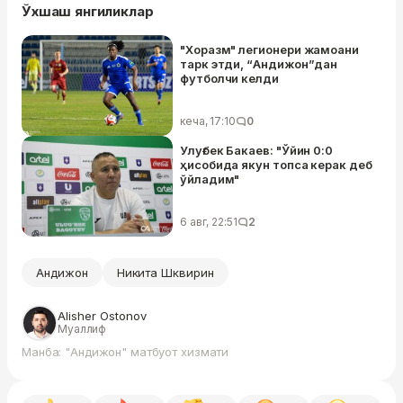
Ўхшаш янгиликлар
"Хоразм" легионери жамоани
тарк этди, “Андижон”дан
футболчи келди
кеча, 17:10
0
Улуғбек Бакаев: "Ўйин 0:0
ҳисобида якун топса керак деб
ўйладим"
6 авг, 22:51
2
Андижон
Никита Шквирин
Alisher Ostonov
Муаллиф
Манба: "Андижон" матбуот хизмати