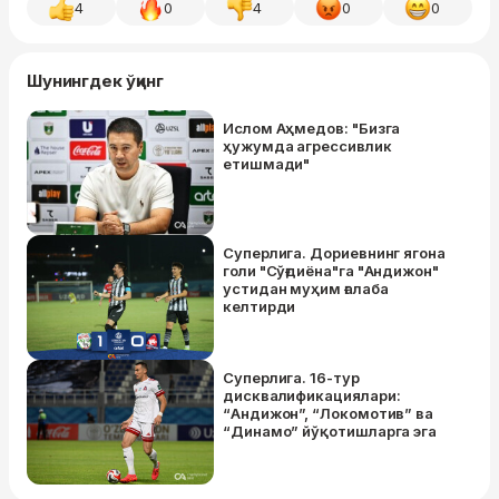
4
0
4
0
0
Шунингдек ўқинг
Ислом Аҳмедов: "Бизга
ҳужумда агрессивлик
етишмади"
Суперлига. Дориевнинг ягона
голи "Сўғдиёна"га "Андижон"
устидан муҳим ғалаба
келтирди
Суперлига. 16-тур
дисквалификациялари:
“Андижон”, “Локомотив” ва
“Динамо” йўқотишларга эга