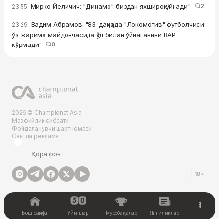
Мирко Йеличич: "Динамо" биздан яхшироқ ўйнади"
2
23:55
Вадим Абрамов: "83-дақиқада "Локомотив" футболчиси
23:29
ўз жарима майдончасида қўл билан ўйнаганини ВАР
кўрмади"
0
2026 © Championat.Asia
Махфийлик сиёсати
Фойдаланувчи шартномаси
Сайтда реклама
Қора фон
18+
Бош саҳифа
Ўйинлар
Мусобақалар
Янгиликлар