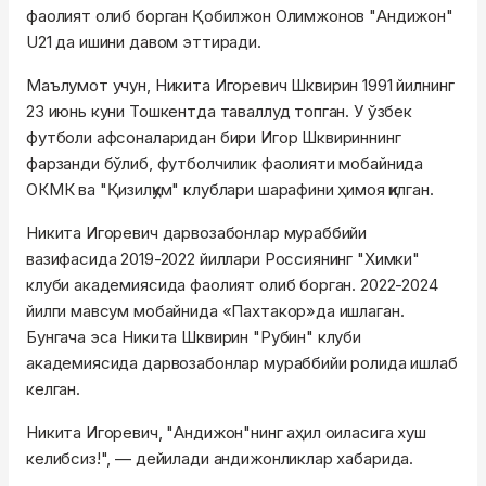
фаолият олиб борган Қобилжон Олимжонов "Андижон"
U21 да ишини давом эттиради.
Маълумот учун, Никита Игоревич Шквирин 1991 йилнинг
23 июнь куни Тошкентда таваллуд топган. У ўзбек
футболи афсоналаридан бири Игор Шквириннинг
фарзанди бўлиб, футболчилик фаолияти мобайнида
ОКМК ва "Қизилқум" клублари шарафини ҳимоя қилган.
Никита Игоревич дарвозабонлар мураббийи
вазифасида 2019-2022 йиллари Россиянинг "Химки"
клуби академиясида фаолият олиб борган. 2022-2024
йилги мавсум мобайнида «Пахтакор»да ишлаган.
Бунгача эса Никита Шквирин "Рубин" клуби
академиясида дарвозабонлар мураббийи ролида ишлаб
келган.
Никита Игоревич, "Андижон"нинг аҳил оиласига хуш
келибсиз!", — дейилади андижонликлар хабарида.