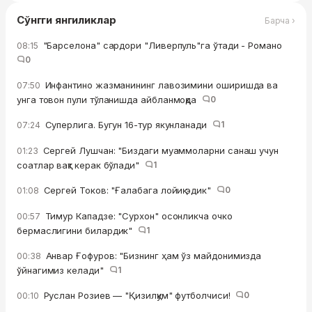
Сўнгги янгиликлар
Барча ›
"Барселона" сардори "Ливерпуль"га ўтади - Романо
08:15
0
Инфантино жазманининг лавозимини оширишда ва
07:50
унга товон пули тўланишда айбланмоқда
0
Суперлига. Бугун 16-тур якунланади
1
07:24
Сергей Лушчан: "Биздаги муаммоларни санаш учун
01:23
соатлар вақт керак бўлади"
1
Сергей Токов: "Ғалабага лойиқ эдик"
0
01:08
Тимур Кападзе: "Сурхон" осонликча очко
00:57
бермаслигини билардик"
1
Анвар Ғофуров: "Бизнинг ҳам ўз майдонимизда
00:38
ўйнагимиз келади"
1
Руслан Розиев — "Қизилқум" футболчиси!
0
00:10