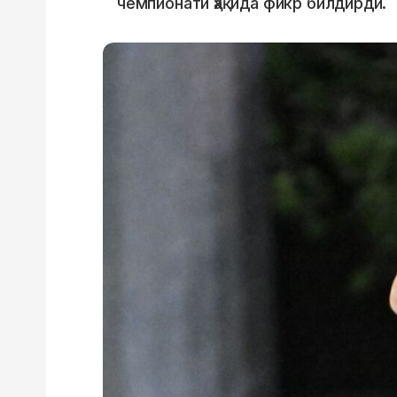
чемпионати ҳақида фикр билдирди.