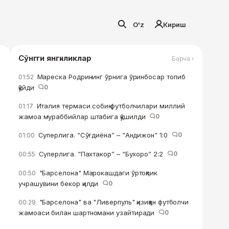
O'z
Кириш
Сўнгги янгиликлар
Барча ›
Мареска Родрининг ўрнига ўринбосар топиб
01:52
қўйди
0
Италия термаси собиқ футболчилари миллий
01:17
жамоа мураббийлар штабига қўшилди
0
Суперлига. “Сўғдиёна” – “Андижон” 1:0
0
01:00
Суперлига. “Пахтакор” – “Бухоро” 2:2
0
00:55
"Барселона" Марокашдаги ўртоқлик
00:50
учрашувини бекор қилди
0
"Барселона" ва "Ливерпуль" қизиққан футболчи
00:29
жамоаси билан шартномани узайтиради
0