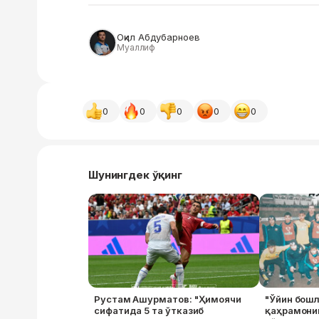
Оқил Абдубарноев
Муаллиф
0
0
0
0
0
Шунингдек ўқинг
Рустам Ашурматов: "Ҳимоячи
"Ўйин бошл
сифатида 5 та ўтказиб
қаҳрамони