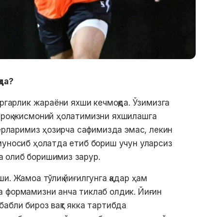
да?
ёргарлик жараёни яхши кечмоқда. Ўзимизга
проқ жисмоний ҳолатимизни яхшилашга
нерларимиз ҳозирча сафимизда эмас, лекин
муносиб ҳолатда етиб бориш учун уларсиз
 олиб боришимиз зарур.
и. Жамоа тўлиқ йиғилгунга қадар ҳам
 формамизни анча тиклаб олдик. Йиғин
абли бироз вақт якка тартибда