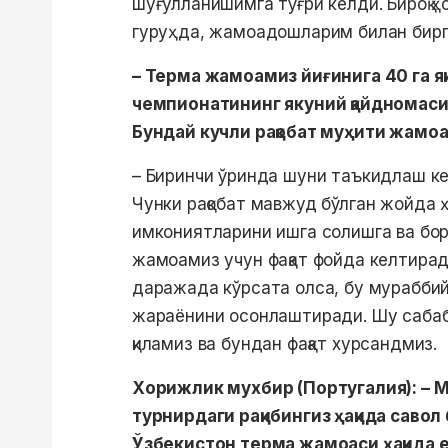
шуғулланишимга тўғри келди. Бироқ 
гуруҳда, жамоадошларим билан бирг
– Терма жамоамиз йиғинига 40 га я
чемпионатининг якуний қайдномаси
Бундай кучли рақобат муҳити жамоа
– Биринчи ўринда шуни таъкидлаш кер
Чунки рақобат мавжуд бўлган жойда 
имкониятларини ишга солишга ва бори
жамоамиз учун фақат фойда келтиради
даражада кўрсата олса, бу мурабби
жараёнини осонлаштиради. Шу сабабл
қиламиз ва бундан фақат хурсандмиз.
Хорижлик мухбир (Португалия): – 
турнирдаги рақибингиз ҳақида саво
Ўзбекистон терма жамоаси ҳақида 