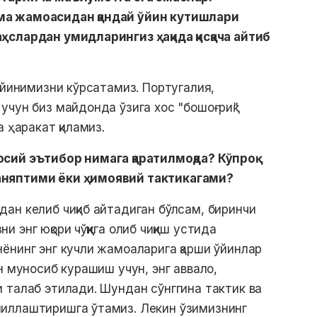
ма жамоасидан қандай ўйин кутишлари
ҳслардан умидларингиз ҳақида қисқача айтиб
ўйинимизни кўрсатамиз. Португалия,
учун биз майдонда ўзига хос "бошоғриқ"
 ҳаракат қиламиз.
сий эътибор нимага қаратилмоқда? Кўпроқ
аняптими ёки ҳимоявий тактикагами?
ан келиб чиқиб айтадиган бўлсам, биринчи
энг юқори чўққига олиб чиқиш устида
ёнинг энг кучли жамоаларига қарши ўйинлар
н муносиб курашиш учун, энг аввало,
 талаб этилади. Шундан сўнггина тактик ва
иллаштиришга ўтамиз. Лекин ўзимизнинг