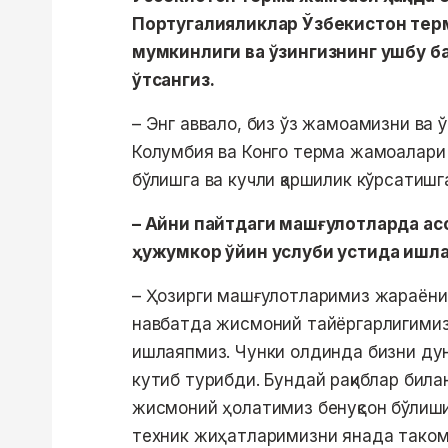
Португалияликлар Ўзбекистон тер
мумкинлиги ва ўзингизнинг ушбу ба
ўтсангиз.
– Энг аввало, биз ўз жамоамизни ва 
Колумбия ва Конго терма жамоалари 
бўлишга ва кучли қаршилик кўрсатишга
– Айни пайтдаги машғулотларда асо
ҳужумкор ўйин услуби устида ишл
– Ҳозирги машғулотларимиз жараёнид
навбатда жисмоний тайёргарлигимизни 
ишлаяпмиз. Чунки олдинда бизни дун
кутиб турибди. Бундай рақиблар била
жисмоний ҳолатимиз бенуқсон бўлиши
техник жиҳатларимизни янада таком