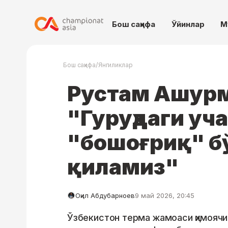
Бош саҳифа
Ўйинлар
М
/
Бош саҳифа
Янгиликлар
Рустам Ашурм
"Гуруҳдаги уча
"бошоғриқ" бў
қиламиз"
Оқил Абдубарноев
9 май 2026, 20:45
Ўзбекистон терма жамоаси ҳимоячи