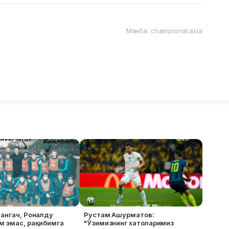
Манба: championat.asia
ангач, Роналду
Рустам Ашурматов:
м эмас, рақибимга
"Ўзимизнинг хатоларимиз