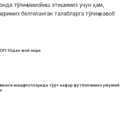
онда тўлиқ намойиш этишимиз учун ҳам,
римиз белгиланган талабларга тўлиқ жавоб
ОП-10дан жой oлди
моаси машғулотларида тўрт нафар футболчимиз умумий
и