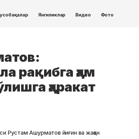
усобақалар
Янгиликлар
Видео
Фото
атов:
ла рақибга ҳам
лишга ҳаракат
си Рустам Ашурматов йиғин ва жаҳон