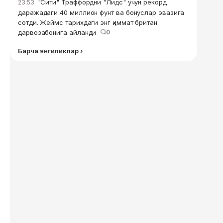
"Сити" Траффордни "Лидс" учун рекорд
23:53
даражадаги 40 миллион фунт ва бонуслар эвазига
сотди. Жеймс тарихдаги энг қиммат британ
дарвозабонига айланди
0
Барча янгиликлар ›