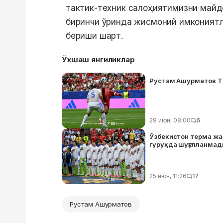
тактик-техник салоҳиятимизни майд
биринчи ўринда жисмоний имкониятла
бериши шарт.
Ўхшаш янгиликлар
Рустам Ашурматов Т
29 июн, 08:00
6
Ўзбекистон терма жа
гуруҳда шуғулланмад
25 июн, 11:26
17
Рустам Ашурматов