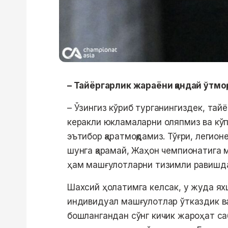
– Тайёргарлик жараёни қандай ўтмоқ
– Ўзингиз кўриб турганингиздек, тай
керакли юкламаларни оляпмиз ва кў
эътибор қаратмоқдамиз. Тўғри, легио
шунга қарамай, Жаҳон чемпионатига 
ҳам машғулотларни тизимли равишда
Шахсий ҳолатимга келсак, у жуда яхш
индивидуал машғулотлар ўтказдик ва
бошлангандан сўнг кичик жароҳат саб