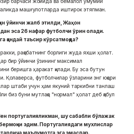
ҳозир барчаси жойида ва бемалол умумий
аликда машғулотларда иштирок этяпман.
қин ўйинчи жалб этилди, Жаҳон
дан эса 26 нафар футболчи ўрин олади.
га қандай таъсир кўрсатмоқда?
акки, рақобатнинг борлиги жуда яхши ҳолат.
ҳар бир ўйинчи ўзининг максимал
ни беришга ҳаракат қилади. Бу эса бутун
. Қолаверса, футболчилар ўзларини энг юқори
йлар штаби учун ҳам якуний таркибни танлаш
и биз буни мутлақо "нормал" ҳолат деб қабул
Мен португалияликман, шу сабабли бўлажак
л бермоқчи эдим. Португалиядаги мухлислар
етарлича маълумотга эга эмаслар.