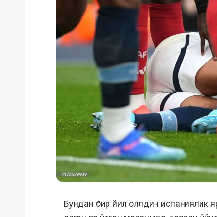
Бундан бир йил оллдин испаниялик я