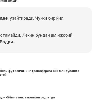
амаганди.
имни узайтиради. Чунки бир йил
 истамайди. Лекин бундан ҳам ижобий
Родри.
 ёшли футболчининг трансферига 135 млн тўлашга
штейн
дри бўйича илк таклифни рад этди