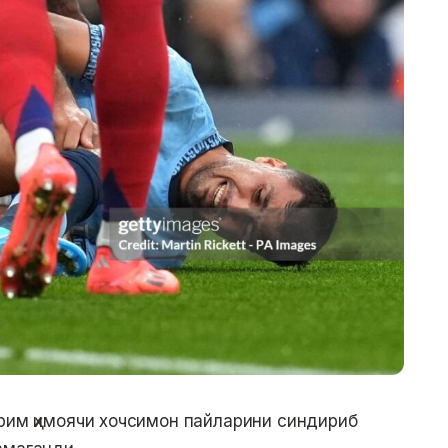
рим ҳимоячи хочсимон пайларини синдириб