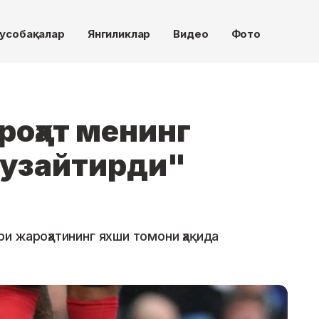
усобақалар
Янгиликлар
Видео
Фото
роҳат менинг
узайтирди"
и жароҳатининг яхши томони ҳақида