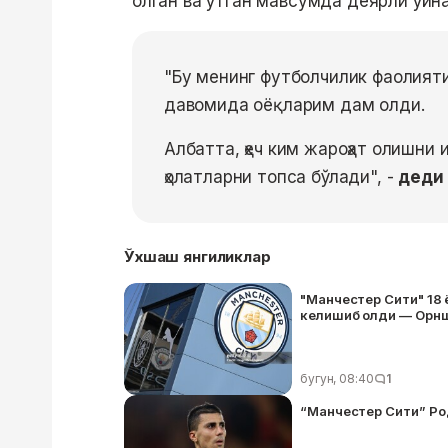
олган ва ўтган мавсумда деярли ўйн
"Бу менинг футболчилик фаолият
давомида оёқларим дам олди.
Албатта, ҳеч ким жароҳат олишни
ҳолатларни топса бўлади", -
деди 
Ўхшаш янгиликлар
"Манчестер Сити" 18
келишиб олди — Орн
бугун, 08:40
1
“Манчестер Сити” Ро