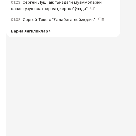
Сергей Лушчан: "Биздаги муаммоларни
01:23
санаш учун соатлар вақт керак бўлади"
1
Сергей Токов: "Ғалабага лойиқ эдик"
0
01:08
Барча янгиликлар ›