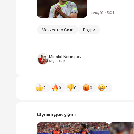
кеча, 19:45
1
Манчестер Сити
Родри
Mirjalol Normatov
Муаллиф
2
0
0
0
0
Шунингдек ўқинг