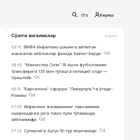
O'z
Кириш
Сўнгги янгиликлар
Барча ›
ФИФА Инфантино шаънига айтилган
09:10
жанжалли айбловлар фонида баёнот берди
0
"Манчестер Сити" 18 ёшли футболчининг
08:40
трансферига 135 млн тўлашга келишиб олди —
Орнштейн
1
"Барселона" сардори "Ливерпуль"га ўтади -
08:15
Романо
0
Инфантино жазманининг лавозимини
07:50
оширишда ва унга товон пули тўланишда
айбланмоқда
0
Суперлига. Бугун 16-тур якунланади
2
07:24