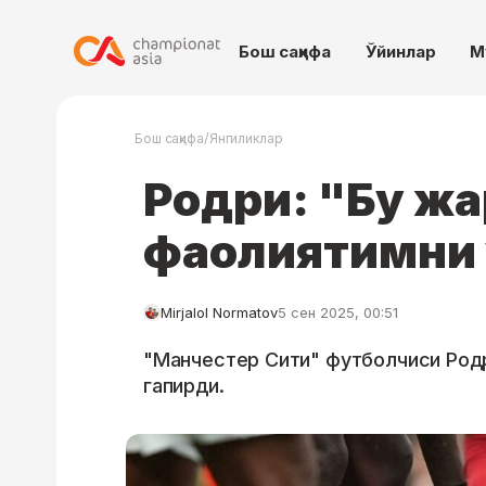
Бош саҳифа
Ўйинлар
М
/
Бош саҳифа
Янгиликлар
Родри: "Бу жа
фаолиятимни 
Mirjalol Normatov
5 сен 2025, 00:51
"Манчестер Сити" футболчиси Родр
гапирди.