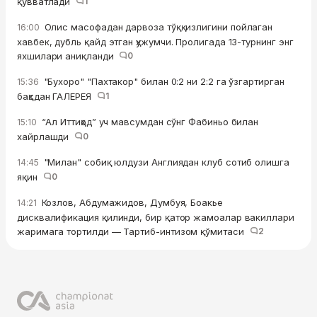
қувватлади
1
Олис масофадан дарвоза тўққизлигини пойлаган
16:00
хавбек, дубль қайд этган ҳужумчи. Пролигада 13-турнинг энг
яхшилари аниқланди
0
"Бухоро" "Пахтакор" билан 0:2 ни 2:2 га ўзгартирган
15:36
баҳсдан ГАЛЕРЕЯ
1
“Ал Иттиҳод” уч мавсумдан сўнг Фабиньо билан
15:10
хайрлашди
0
"Милан" собиқ юлдузи Англиядан клуб сотиб олишга
14:45
яқин
0
Козлов, Абдумажидов, Думбуя, Боакье
14:21
дисквалификация қилинди, бир қатор жамоалар вакиллари
жаримага тортилди — Тартиб-интизом қўмитаси
2