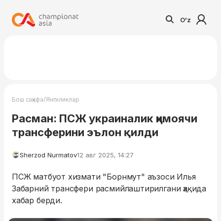
O'z
/
Бош саҳифа
Янгиликлар
Расман: ПСЖ украиналик ҳимоячи
трансферини эълон қилди
Sherzod Nurmatov
12 авг 2025, 14:27
ПСЖ матбуот хизмати "Борнмут" аъзоси Илья
Забарний трансфери расмийлаштирилгани ҳақида
хабар берди.