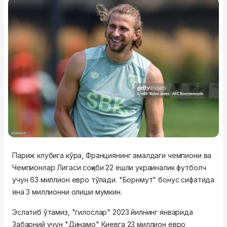
Париж клубига кўра, Франциянинг амалдаги чемпиони ва
Чемпионлар Лигаси соҳиби 22 ёшли украиналик футболч
учун 63 миллион евро тўлади. "Борнмут" бонус сифатида
яна 3 миллионни олиши мумкин.
Эслатиб ўтамиз, "гилослар" 2023 йилнинг январида
Забарний учун "Динамо" Киевга 23 миллион евро