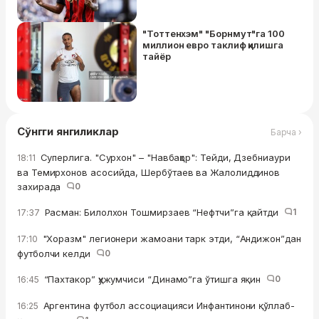
"Тоттенхэм" "Борнмут"га 100
миллион евро таклиф қилишга
тайёр
Сўнгги янгиликлар
Барча ›
Суперлига. "Сурхон" – "Навбаҳор": Тейди, Дзебниаури
18:11
ва Темирхонов асосийда, Шербўтаев ва Жалолиддинов
захирада
0
Расман: Билолхон Тошмирзаев “Нефтчи”га қайтди
1
17:37
"Хоразм" легионери жамоани тарк этди, “Андижон”дан
17:10
футболчи келди
0
“Пахтакор” ҳужумчиси “Динамо”га ўтишга яқин
0
16:45
Аргентина футбол ассоциацияси Инфантинони қўллаб-
16:25