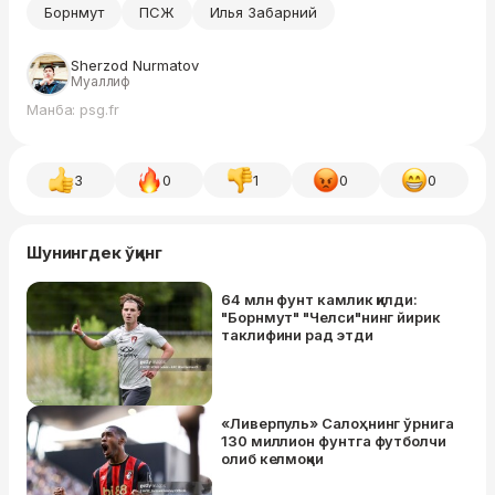
Борнмут
ПСЖ
Илья Забарний
Sherzod Nurmatov
Муаллиф
Манба: psg.fr
3
0
1
0
0
Шунингдек ўқинг
64 млн фунт камлик қилди:
"Борнмут" "Челси"нинг йирик
таклифини рад этди
«Ливерпуль» Салоҳнинг ўрнига
130 миллион фунтга футболчи
олиб келмоқчи