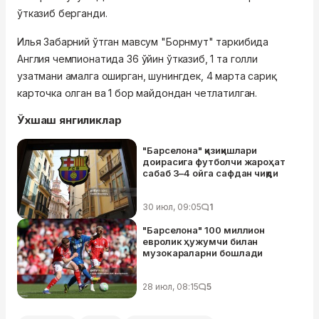
ўтказиб берганди.
Илья Забарний ўтган мавсум "Борнмут" таркибида
Англия чемпионатида 36 ўйин ўтказиб, 1 та голли
узатмани амалга оширган, шунингдек, 4 марта сариқ
карточка олган ва 1 бор майдондан четлатилган.
Ўхшаш янгиликлар
"Барселона" қизиқишлари
доирасига футболчи жароҳат
сабаб 3–4 ойга сафдан чиқди
30 июл, 09:05
1
"Барселона" 100 миллион
евролик ҳужумчи билан
музокараларни бошлади
28 июл, 08:15
5