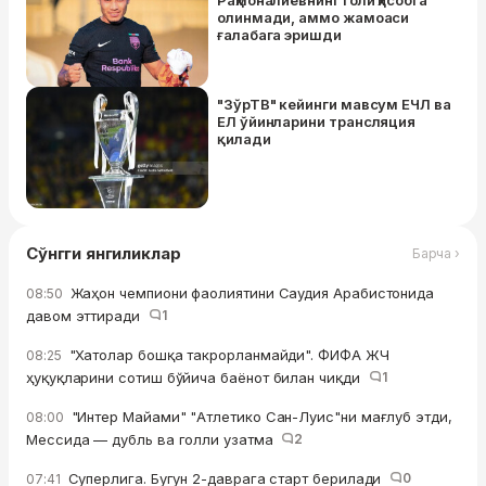
олинмади, аммо жамоаси
ғалабага эришди
"ЗўрТВ" кейинги мавсум ЕЧЛ ва
ЕЛ ўйинларини трансляция
қилади
Сўнгги янгиликлар
Барча ›
Жаҳон чемпиони фаолиятини Саудия Арабистонида
08:50
давом эттиради
1
"Хатолар бошқа такрорланмайди". ФИФА ЖЧ
08:25
ҳуқуқларини сотиш бўйича баёнот билан чиқди
1
"Интер Майами" "Атлетико Сан-Луис"ни мағлуб этди,
08:00
Мессида — дубль ва голли узатма
2
Суперлига. Бугун 2-даврага старт берилади
0
07:41