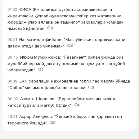
ФИФА ЖЧ олдидан футбол ассоциацияларига
01:32
Инфантинони қўллаб-қувватловчи тайёр хат матнларини
юборди – улар аллақачон ташкилот раҳбарлари номидан
имзолаб қўйилган
0
Неъматилло Қутибаев: "Мағлубиятсиз сериямиз ҳали
00:51
давом этади деб ўйлайман"
0
Илҳом Мўминжонов: "Ғазалкент" билан ўйинда биз
00:45
мураббийлар майдонга тушганимизда ҳам учта гол қўйиб
юбормасдик"
2
ЕЧЛ саралаши. Раҳмоналиев голли пас берган ўйинда
00:19
"Сабаҳ" минимал фарқ билан ютқазди
0
Азамат Шарипов: "Дарвозабонимизнинг иккита
00:02
хатоси туфайли мағлуб бўлдик"
0
Асрор Алиқулов: "Ўтказиб юборилган ҳар икки гол
23:41
тасодифга ўхшади"
0