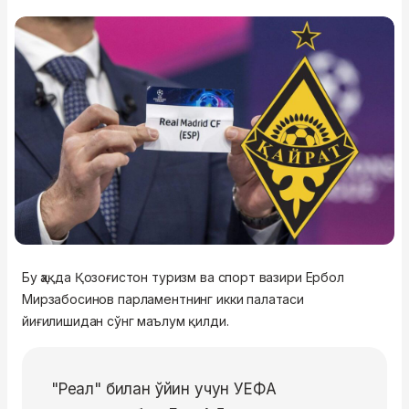
Бу ҳақда Қозоғистон туризм ва спорт вазири Ербол
Мирзабосинов парламентнинг икки палатаси
йиғилишидан сўнг маълум қилди.
"Реал" билан ўйин учун УEФА