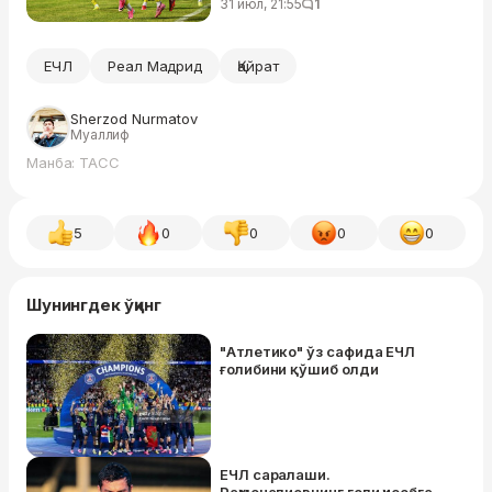
31 июл, 21:55
1
ЕЧЛ
Реал Мадрид
Қайрат
Sherzod Nurmatov
Муаллиф
Манба: ТАСС
5
0
0
0
0
Шунингдек ўқинг
"Атлетико" ўз сафида ЕЧЛ
ғолибини қўшиб олди
ЕЧЛ саралаши.
Раҳмоналиевнинг голи ҳисобга