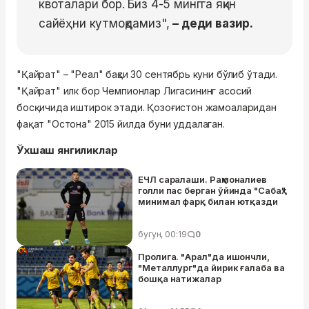
квоталари бор. Биз 4-5 мингга яқин
сайёҳни кутмоқдамиз",
– деди вазир.
"Қайрат" – "Реал" баҳси 30 сентябрь куни бўлиб ўтади.
"Қайрат" илк бор Чемпионлар Лигасининг асосий
босқичида иштирок этади. Қозоғистон жамоаларидан
фақат "Остона" 2015 йилда буни уддалаган.
Ўхшаш янгиликлар
ЕЧЛ саралаши. Раҳмоналиев
голли пас берган ўйинда "Сабаҳ"
минимал фарқ билан ютқазди
бугун, 00:19
0
Пролига. "Арал"да ишончли,
"Металлург"да йирик ғалаба ва
бошқа натижалар