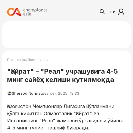
O'z
/
Бош саҳифа
Янгиликлар
"Қайрат" – "Реал" учрашувига 4-5
минг сайёҳ келиши кутилмоқда
Sherzod Nurmatov
2 сен 2025, 18:33
Қозоғистон Чемпионлар Лигасига йўлланмани
қўлга киритган Олмаоталик "Қайрат" ва
Испаниянинг "Реал" жамоаси ўртасидаги ўйинга
4-5 минг турист ташриф буюради.