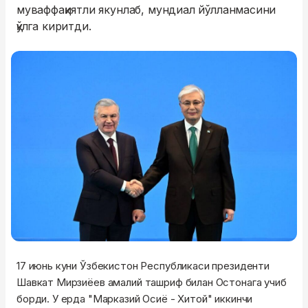
муваффақиятли якунлаб, мундиал йўлланмасини
қўлга киритди.
17 июнь куни Ўзбекистон Республикаси президенти
Шавкат Мирзиёев амалий ташриф билан Остонага учиб
борди. У ерда "Марказий Осиё - Хитой" иккинчи