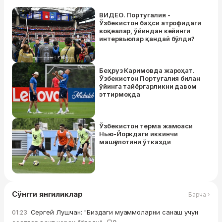
ВИДЕО. Португалия -
Ўзбекистон баҳси атрофидаги
воқеалар, ўйиндан кейинги
интервьюлар қандай бўлди?
Беҳруз Каримовда жароҳат.
Ўзбекистон Португалия билан
ўйинга тайёргарликни давом
эттирмоқда
Ўзбекистон терма жамоаси
Нью-Йоркдаги иккинчи
машғулотини ўтказди
Сўнгги янгиликлар
Барча ›
Сергей Лушчан: "Биздаги муаммоларни санаш учун
01:23