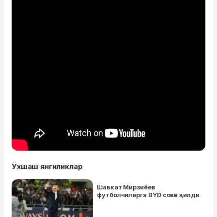
Ўхшаш янгиликлар
Шавкат Мирзиёев
футболчиларга BYD совға қилди