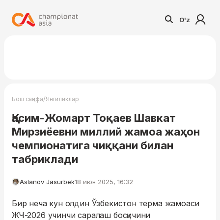
O'z
/
Бош саҳифа
Янгиликлар
Қасим-Жомарт Тоқаев Шавкат
Мирзиёевни миллий жамоа жаҳон
чемпионатига чиққани билан
табриклади
Aslanov Jasurbek
18 июн 2025, 16:32
Бир неча кун олдин Ўзбекистон терма жамоаси
ЖЧ-2026 учинчи саралаш босқичини