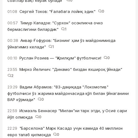
соатлар вақт керак бўлади"
0
Сергей Токов: "Ғалабага лойиқ эдик"
0
01:08
Тимур Кападзе: "Сурхон" осонликча очко
00:57
бермаслигини билардик"
1
Анвар Ғофуров: "Бизнинг ҳам ўз майдонимизда
00:38
ўйнагимиз келади"
1
Руслан Розиев — "Қизилқум" футболчиси!
0
00:10
Мирко Йеличич: "Динамо" биздан яхшироқ ўйнади"
23:55
2
Вадим Абрамов: "83-дақиқада "Локомотив"
23:29
футболчиси ўз жарима майдончасида қўл билан ўйнаганини
ВАР кўрмади"
0
Исмаэль Беннасер "Милан"ни тарк этди, у Осиё сари
22:59
йўл олмоқда
0
"Барселона" Марк Касадо учун камида 40 миллион
22:29
евро талаб қилмоқда
0