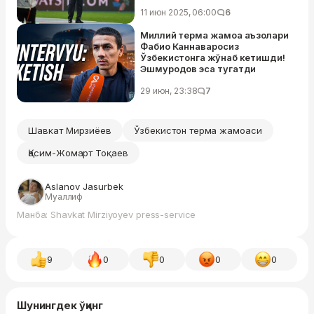
11 июн 2025, 06:00
6
Миллий терма жамоа аъзолари
Фабио Каннаваросиз
Ўзбекистонга жўнаб кетишди!
Эшмуродов эса тугатди
29 июн, 23:38
7
Шавкат Мирзиёев
Ўзбекистон терма жамоаси
Қасим-Жомарт Тоқаев
Aslanov Jasurbek
Муаллиф
Манба: Shavkat Mirziyoyev press-service
9
0
0
0
0
Шунингдек ўқинг