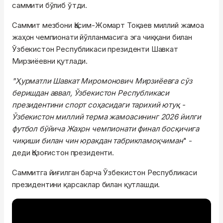
саммити бўлиб ўтди.
Саммит мезбони Қасим-Жомарт Тоқаев миллий жамоа
жаҳон чемпионати йўлланмасига эга чиққани билан
Ўзбекистон Республикаси президенти Шавкат
Мирзиёевни қутлади.
"Ҳурматли Шавкат Миромонович Мирзиёевга сўз
беришдан аввал, Ўзбекистон Республикаси
президентини спорт соҳасидаги тарихий ютуқ -
Ўзбекистон миллий терма жамоасининг 2026 йилги
футбол бўйича Жаҳон чемпионати финал босқичига
чиқиши билан чин юракдан табрикламоқчиман
" -
деди Қозоғистон президенти.
Саммитга йиғилган барча Ўзбекистон Республикаси
президентини қарсаклар билан қутлашди.