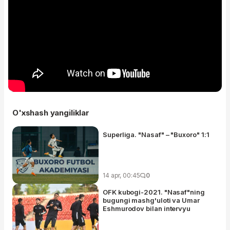
O'xshash yangiliklar
Superliga. "Nasaf" – "Buxoro" 1:1
14 apr, 00:45
0
OFK kubogi-2021. "Nasaf"ning
bugungi mashg'uloti va Umar
Eshmurodov bilan intervyu