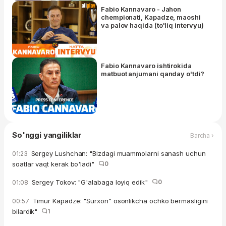
Fabio Kannavaro - Jahon
chempionati, Kapadze, maoshi
va palov haqida (to'liq intervyu)
Fabio Kannavaro ishtirokida
matbuot anjumani qanday o'tdi?
So'nggi yangiliklar
Barcha ›
Sergey Lushchan: "Bizdagi muammolarni sanash uchun
01:23
soatlar vaqt kerak bo'ladi"
0
Sergey Tokov: "G'alabaga loyiq edik"
0
01:08
Timur Kapadze: "Surxon" osonlikcha ochko bermasligini
00:57
bilardik"
1