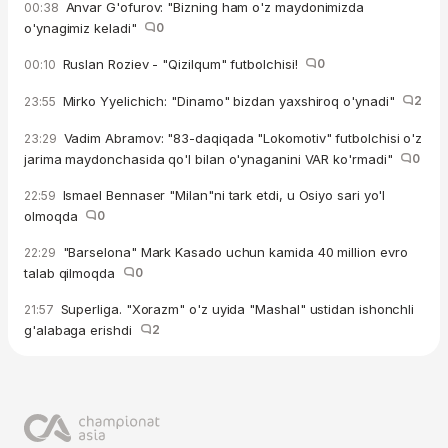
Anvar G'ofurov: "Bizning ham o'z maydonimizda
00:38
o'ynagimiz keladi"
0
Ruslan Roziev - "Qizilqum" futbolchisi!
0
00:10
Mirko Yyelichich: "Dinamo" bizdan yaxshiroq o'ynadi"
2
23:55
Vadim Abramov: "83-daqiqada "Lokomotiv" futbolchisi o'z
23:29
jarima maydonchasida qo'l bilan o'ynaganini VAR ko'rmadi"
0
Ismael Bennaser "Milan"ni tark etdi, u Osiyo sari yo'l
22:59
olmoqda
0
"Barselona" Mark Kasado uchun kamida 40 million evro
22:29
talab qilmoqda
0
Superliga. "Xorazm" o'z uyida "Mashal" ustidan ishonchli
21:57
g'alabaga erishdi
2