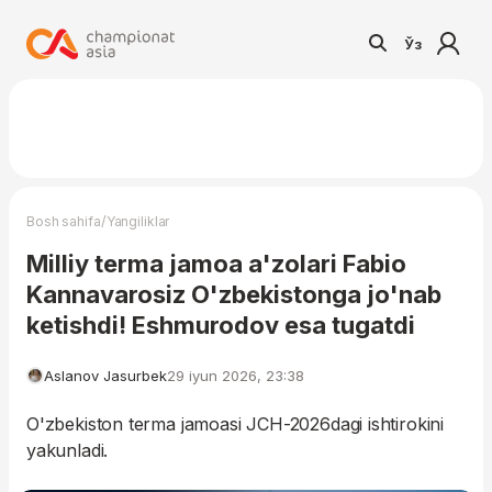
Ўз
/
Bosh sahifa
Yangiliklar
Milliy terma jamoa a'zolari Fabio
Kannavarosiz O'zbekistonga jo'nab
ketishdi! Eshmurodov esa tugatdi
Aslanov Jasurbek
29 iyun 2026, 23:38
O'zbekiston terma jamoasi JCH-2026dagi ishtirokini
yakunladi.