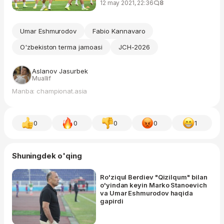
12 may 2021, 22:36
8
Umar Eshmurodov
Fabio Kannavaro
O'zbekiston terma jamoasi
JCH-2026
Aslanov Jasurbek
Muallif
Manba: championat.asia
0
0
0
0
1
Shuningdek o'qing
Ro'ziqul Berdiev "Qizilqum" bilan
o'yindan keyin Marko Stanoevich
va Umar Eshmurodov haqida
gapirdi