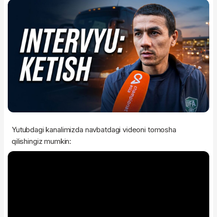
Yutubdagi kanalimizda navbatdagi videoni tomosha
qilishingiz mumkin: