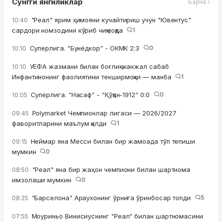
Сўнгги янгиликлар
Барча ›
"Реал" ярим ҳимояни кучайтириш учун "Ювентус"
10:40
сардори номзодини кўриб чиқмоқда
1
Суперлига. “Бунёдкор” - ОКМК 2:3
0
10:10
УЕФА жазмани билан боғлиқ жанжал сабаб
10:10
Инфантинонинг фаолиятини текширмоқчи — манба
1
Суперлига. “Насаф” - “Қўқон-1912“ 0:0
0
10:05
Polymarket Чемпионлар лигаси — 2026/2027
09:45
фаворитларини маълум қилди
1
Неймар яна Месси билан бир жамоада тўп тепиши
09:15
мумкин
0
"Реал" яна бир жаҳон чемпиони билан шартнома
08:50
имзолаши мумкин
0
"Барселона" Араухонинг ўрнига ўринбосар топди
5
08:25
Моуриньо Винисиуснинг "Реал" билан шартномасини
07:55