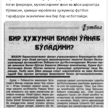
ёзган фикрлари, мухлисларнинг қачон ва қайси шароитда
бўлмасин, ҳамиша чиройли ва ҳужумкор футбол
тарафдори эканлигини яна бир бор исботлайди.