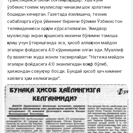
ўзбекистонлик мухлислар чинакам шок ҳолатини
бошидан кечирган. Газетада ёзилишича, техник
сабабларга кўра ўйиннинг биринчи бўлими Ўзбекистон
телевидениеси орқали кўрсатилмаган. Умидвор
мухлислар экран қаршисига иккинчи бўлимни томоша
қилиш учун ўтиришганда эса, ҳисоб аллақачон майдон
эгалари фойдасига 4:0 кўринишини олган эди. Муаллиф
бу вазиятни жуда жонли тасвирлайди: "Натижа майдон
эгалари фойдасига 4:0 эканлигидан воқиф бўлиб,
ҳаяжондан совуқ тер босди. Бундай ҳисоб ҳеч кимнинг
хаёлига ҳам келмаганди".