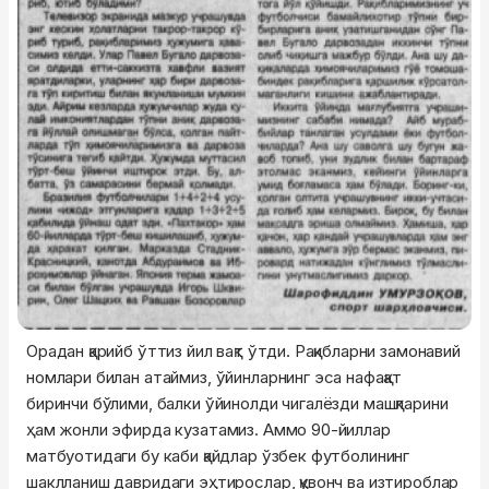
Орадан қарийб ўттиз йил вақт ўтди. Рақибларни замонавий
номлари билан атаймиз, ўйинларнинг эса нафақат
биринчи бўлими, балки ўйинолди чигалёзди машқларини
ҳам жонли эфирда кузатамиз. Аммо 90-йиллар
матбуотидаги бу каби қайдлар ўзбек футболининг
шаклланиш давридаги эҳтирослар, қувонч ва изтироблар