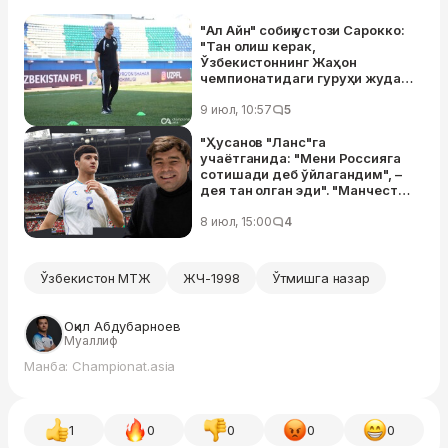
"Ал Айн" собиқ устози Сарокко:
"Тан олиш керак,
Ўзбекистоннинг Жаҳон
чемпионатидаги гуруҳи жуда
қийин эди"
9 июл, 10:57
5
"Ҳусанов "Ланс"га
учаётганида: "Мени Россияга
сотишади деб ўйлагандим", –
дея тан олган эди". "Манчестер
Сити" футболчиси агентининг
ҳикоялари
8 июл, 15:00
4
Ўзбекистон МТЖ
ЖЧ-1998
Ўтмишга назар
Оқил Абдубарноев
Муаллиф
Манба: Championat.asia
1
0
0
0
0