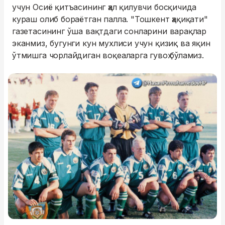
учун Осиё қитъасининг ҳал қилувчи босқичида
кураш олиб бораётган палла. "Тошкент ҳақиқати"
газетасининг ўша вақтдаги сонларини варақлар
эканмиз, бугунги кун мухлиси учун қизиқ ва яқин
ўтмишга чорлайдиган воқеаларга гувоҳ бўламиз.