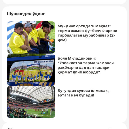
Шунингдек ўқинг
Мундиал ортидаги меҳнат:
терма жамоа футболчиларини
тарбиялаган мураббийлар (2-
қисм)
Боян Миладинович:
"Ўзбекистон терма жамоаси
рақибларни ҳаддан ташқари
ҳурмат қилиб юборди"
Бугундан хулоса қилмасак,
эртага кеч бўлади!