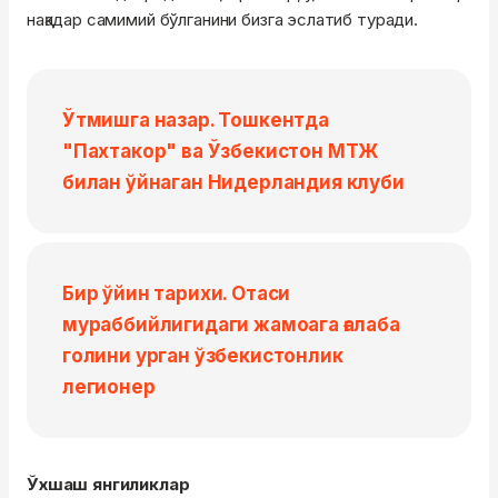
нақадар самимий бўлганини бизга эслатиб туради.
Ўтмишга назар. Тошкентда
"Пахтакор" ва Ўзбекистон МТЖ
билан ўйнаган Нидерландия клуби
Бир ўйин тарихи. Отаси
мураббийлигидаги жамоага ғалаба
голини урган ўзбекистонлик
легионер
Ўхшаш янгиликлар