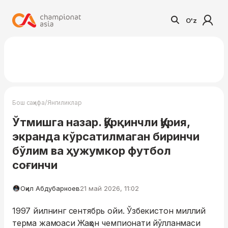
O'z
/
Бош саҳифа
Янгиликлар
Ўтмишга назар. Қўрқинчли Қурия,
экранда кўрсатилмаган биринчи
бўлим ва ҳужумкор футбол
соғинчи
Оқил Абдубарноев
21 май 2026, 11:02
1997 йилнинг сентябрь ойи. Ўзбекистон миллий
терма жамоаси Жаҳон чемпионати йўлланмаси