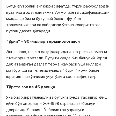
Бугун футболни энг юқори сифатда, турли ракурслардан
кузатишга одатланганмиз. Аммо газета саҳифаларидаги
мақолалар бизни бутунлай бошқа – футбол
трансляциялари ва хабарлари ўзгача колоритга эга
бўлган даврга қайтаради.
"Қурия" – 90-йиллар терминологияси
Энг аввало, газета саҳифаларидаги географик номланиш
эътиборни тортади. Бугунги кунда биз Жанубий Корея
деб атайдиган давлат терма жамоаси ўша йиллари
матбуотда ва телевидениеда "Қурия" номи билан
юритилгани кўпчилик учун ўзига хос кашфиётдир.
Тўртта гол ва 45 дақиқа
Яна бир ҳайратланарли ва бугунги кунда тасаввур қилиш
қийин бўлган ҳолат – ЖЧ-1998 саралаши 2-босқичи
доирасида Япония – Ўзбекистон учрашуви
трансляцияси билан боғлиқ воқеадир. Ўша куни