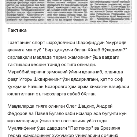
Тактика
Газетанинг спорт шарҳловчиси Шарофиддин Умурзоқов
қаламига мансуб "Бир ҳужумчи билан ўйнаб бўладими?"
сарлавҳали мақолада терма жамоанинг ўша вақтдаги
тактикаси кескин танқид остига олинади.
Мураббийларнинг ҳимоявий ўйини қораланиб, олдинда
фақат Игорь Шквириннинг ўзи қолдирилгани, ҳатто соф
ҳужумчи Равшан Бозоровга ҳам ярим ҳимоячи вазифаси
юклатилгани эътирозларга сабаб бўлган.
Мақолаларда тилга олинган Олег Шацких, Андрей
Фёдоров ва Павел Бугало каби исмлар эса бугунги кун
мухлисларида ўзига хос ностальгия уйғотади.
Муаллифнинг ўша даврдаги "Пахтакор" ва Бразилия
терма жамоасининг ҳужумкор ўйинларини соғиниб