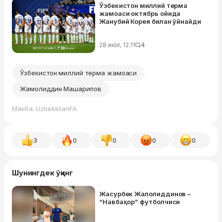
Ўзбекистон миллий терма
жамоаси октябрь ойида
Жанубий Корея билан ўйнайди
28 июл, 12:11
4
Ўзбекистон миллий терма жамоаси
Жамолиддин Машарипов
Манба: UzbekistanFA
3
0
0
0
0
Шунингдек ўқинг
Жасурбек Жалолиддинов –
“Навбаҳор” футболчиси