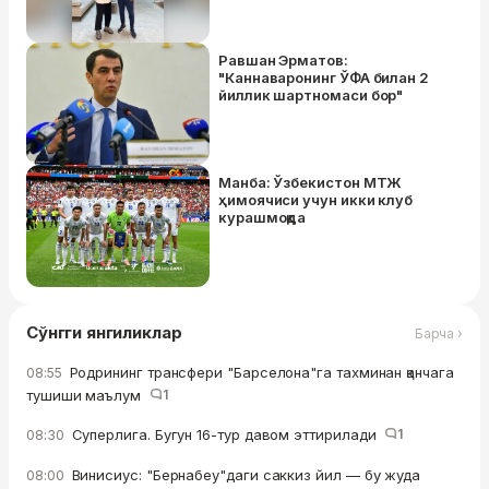
Равшан Эрматов:
"Каннаваронинг ЎФА билан 2
йиллик шартномаси бор"
Манба: Ўзбекистон МТЖ
ҳимоячиси учун икки клуб
курашмоқда
Сўнгги янгиликлар
Барча ›
Родрининг трансфери "Барселона"га тахминан қанчага
08:55
тушиши маълум
1
Суперлига. Бугун 16-тур давом эттирилади
1
08:30
Винисиус: "Бернабеу"даги саккиз йил — бу жуда
08:00