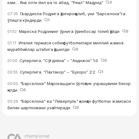
кам… Яна олти йил ва то абад, "Реал" Мадрид"
3
Гвардиола Родрига қўнғироқ қилиб, уни "Барселона"га
07:35
ўтишга кўндирди
1
Мареска Родрининг ўрнига ўринбосар топиб қўйди
0
01:52
Италия термаси собиқ футболчилари миллий жамоа
01:17
мураббийлар штабига қўшилди
0
Суперлига. “Сўғдиёна” – “Андижон” 1:0
0
01:00
Суперлига. “Пахтакор” – “Бухоро” 2:2
1
00:55
"Барселона" Марокашдаги ўртоқлик учрашувини бекор
00:50
қилди
0
"Барселона" ва "Ливерпуль" қизиққан футболчи жамоаси
00:29
билан шартномани узайтиради
0