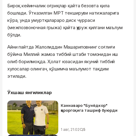
Бироқ кейинчалик оғриқлар қайта безовта қила
бошлади. Ўтказилган МРТ текшируви натижаларига
кўра, унда умуртқалараро диск чурраси
(межпозвоночная грыжа) қайта ҳуруж қилгани маълум
бўлди.
Айни пайтда Жалолиддин Машариповнинг соғлиғи
бўйича Миллий жамоа тиббий штаби томонидан иш
олиб борилмоқда. Ҳолат юзасидан якуний тиббий
хулосалар олингач, қўшимча маълумот тақдим
этилади.
Ўхшаш янгиликлар
Каннаваро "Бунёдкор"
қароргоҳига ташриф буюрди
1 авг, 21:02
5