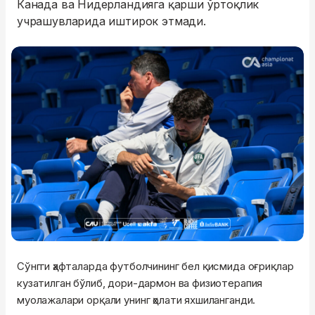
Канада ва Нидерландияга қарши ўртоқлик
учрашувларида иштирок этмади.
Сўнгги ҳафталарда футболчининг бел қисмида оғриқлар
кузатилган бўлиб, дори-дармон ва физиотерапия
муолажалари орқали унинг ҳолати яхшиланганди.