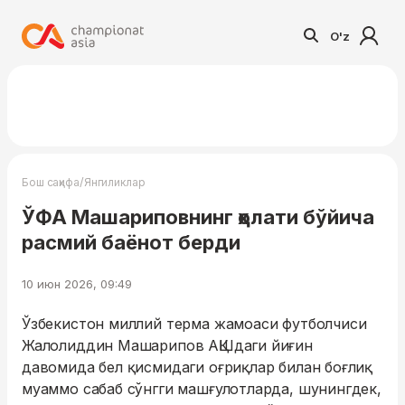
O'z
/
Бош саҳифа
Янгиликлар
ЎФА Машариповнинг ҳолати бўйича
расмий баёнот берди
10 июн 2026, 09:49
Ўзбекистон миллий терма жамоаси футболчиси
Жалолиддин Машарипов АҚШдаги йиғин
давомида бел қисмидаги оғриқлар билан боғлиқ
муаммо сабаб сўнгги машғулотларда, шунингдек,