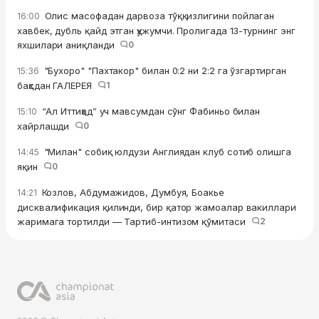
Олис масофадан дарвоза тўққизлигини пойлаган
16:00
хавбек, дубль қайд этган ҳужумчи. Пролигада 13-турнинг энг
яхшилари аниқланди
0
"Бухоро" "Пахтакор" билан 0:2 ни 2:2 га ўзгартирган
15:36
баҳсдан ГАЛЕРЕЯ
1
“Ал Иттиҳод” уч мавсумдан сўнг Фабиньо билан
15:10
хайрлашди
0
"Милан" собиқ юлдузи Англиядан клуб сотиб олишга
14:45
яқин
0
Козлов, Абдумажидов, Думбуя, Боакье
14:21
дисквалификация қилинди, бир қатор жамоалар вакиллари
жаримага тортилди — Тартиб-интизом қўмитаси
2