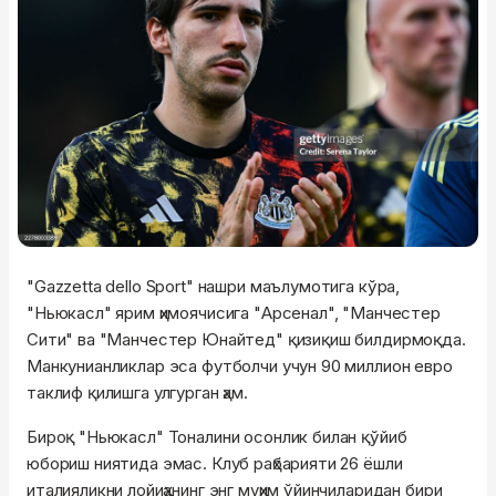
"Gazzetta dello Sport" нашри маълумотига кўра,
"Ньюкасл" ярим ҳимоячисига "Арсенал", "Манчестер
Сити" ва "Манчестер Юнайтед" қизиқиш билдирмоқда.
Манкунианликлар эса футболчи учун 90 миллион евро
таклиф қилишга улгурган ҳам.
Бироқ "Ньюкасл" Тоналини осонлик билан қўйиб
юбориш ниятида эмас. Клуб раҳбарияти 26 ёшли
италияликни лойиҳанинг энг муҳим ўйинчиларидан бири