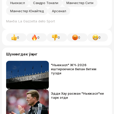
Ньюкасл
Сандро Тонали
Манчестер Сити
Манчестер Юнайтед
Арсенал
Манба: La Gazzetta dello Sport
0
0
0
0
0
Шунингдек ўқинг
"Ньюкасл" ЖЧ-2026
иштирокчиси билан битим
тузди
Эдди Хау расман "Ньюкасл"ни
тарк этди