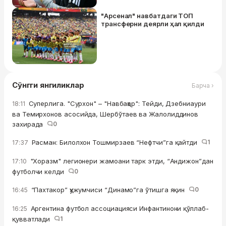
"Арсенал" навбатдаги ТОП
трансферни деярли ҳал қилди
Сўнгги янгиликлар
Барча ›
Суперлига. "Сурхон" – "Навбаҳор": Тейди, Дзебниаури
18:11
ва Темирхонов асосийда, Шербўтаев ва Жалолиддинов
захирада
0
Расман: Билолхон Тошмирзаев “Нефтчи”га қайтди
1
17:37
"Хоразм" легионери жамоани тарк этди, “Андижон”дан
17:10
футболчи келди
0
“Пахтакор” ҳужумчиси “Динамо”га ўтишга яқин
0
16:45
Аргентина футбол ассоциацияси Инфантинони қўллаб-
16:25
қувватлади
1