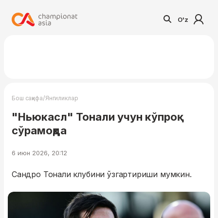
O'z
/
Бош саҳифа
Янгиликлар
"Ньюкасл" Тонали учун кўпроқ
сўрамоқда
6 июн 2026, 20:12
Сандро Тонали клубини ўзгартириши мумкин.