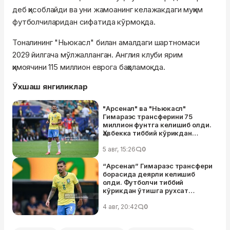
деб ҳисоблайди ва уни жамоанинг келажакдаги муҳим
футболчиларидан сифатида кўрмоқда.
Тоналининг "Ньюкасл" билан амалдаги шартномаси
2029 йилгача мўлжалланган. Англия клуби ярим
ҳимоячини 115 миллион еврога баҳоламоқда.
Ўхшаш янгиликлар
"Арсенал" ва "Ньюкасл"
Гимараэс трансферини 75
миллион фунтга келишиб олди.
Ҳавбекка тиббий кўрикдан
ўтишга рухсат берилди
5 авг, 15:26
0
“Арсенал” Гимараэс трансфери
борасида деярли келишиб
олди. Футболчи тиббий
кўрикдан ўтишга рухсат
кутмоқда
4 авг, 20:42
0