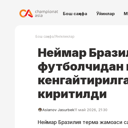
Бош саҳифа
Ўйинлар
М
/
Бош саҳифа
Янгиликлар
Неймар Брази
футболчидан 
кенгайтирилг
киритилди
Aslanov Jasurbek
11 май 2026, 21:30
Неймар Бразилия терма жамоаси с