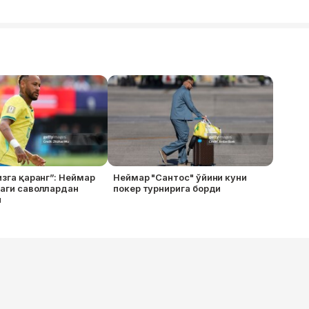
изга қаранг”: Неймар
Неймар "Сантос" ўйини куни
даги саволлардан
покер турнирига борди
и