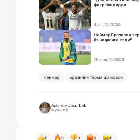
фикр билдирди
4 авг, 10:20
0
Неймар Бразилия тер
ўз ниҳоясига етди"
29 июл, 16:55
3
Неймар
Бразилия терма жамоаси
Aslanov Jasurbek
Муаллиф
0
0
0
0
0