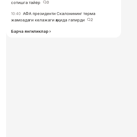
сотишга тайёр
0
АФА президенти Скалонининг терма
10:40
жамоадаги келажаги ҳақида гапирди
2
Барча янгиликлар ›