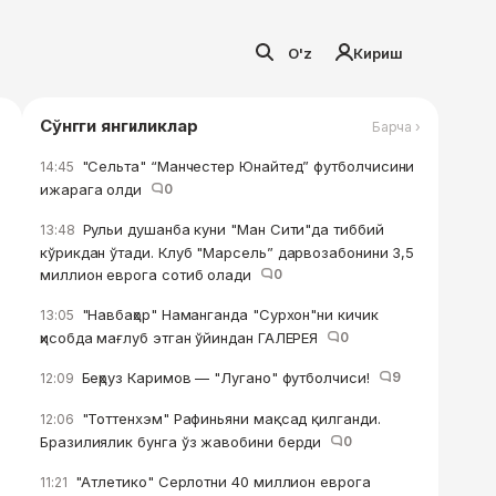
O'z
Кириш
Сўнгги янгиликлар
Барча ›
"Сельта" “Манчестер Юнайтед” футболчисини
14:45
ижарага олди
0
Рульи душанба куни "Ман Сити"да тиббий
13:48
кўрикдан ўтади. Клуб "Марсель” дарвозабонини 3,5
миллион еврога сотиб олади
0
"Навбаҳор" Наманганда "Сурхон"ни кичик
13:05
ҳисобда мағлуб этган ўйиндан ГАЛЕРЕЯ
0
Беҳруз Каримов — "Лугано" футболчиси!
9
12:09
"Тоттенхэм" Рафиньяни мақсад қилганди.
12:06
Бразилиялик бунга ўз жавобини берди
0
"Атлетико" Серлотни 40 миллион еврога
11:21