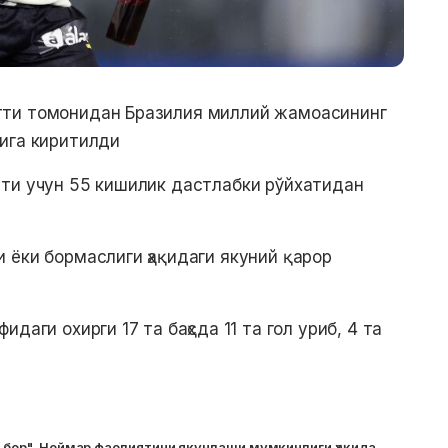
тти томонидан Бразилия миллий жамоасининг
ига киритилди
ати учун 55 кишилик дастлабки рўйхатидан
 ёки бормаслиги ҳақидаги якуний қарор
даги охирги 17 та баҳсда 11 та гол уриб, 4 та
т бор". Неймар фаолиятини якунлаши мумкинлиги ҳақида