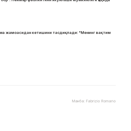
ма жамоасидан кетишини тасдиқлади: "Менинг вақтим
Манба: Fabrizio Romano