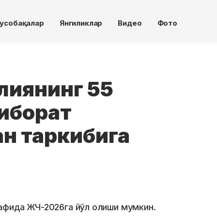
усобақалар
Янгиликлар
Видео
Фото
лиянинг 55
иборат
ан таркибига
афида ЖЧ-2026га йўл олиши мумкин.