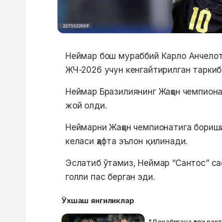
Неймар бош мураббий Карло Анчело
ЖЧ-2026 учун кенгайтирилган таркиб
Неймар Бразилиянинг Жаҳон чемпион
жой олди.
Неймарни Жаҳон чемпионатига бориши
келаси ҳафта эълон қилинади.
Эслатиб ўтамиз, Неймар “Сантос” сафи
голли пас берган эди.
Ўхшаш янгиликлар
"Декабргача ҳали вақ