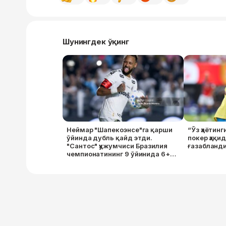
Шунингдек ўқинг
Неймар "Шапекоэнсе"га қарши
“Ўз ҳаётинг
ўйинда дубль қайд этди.
покер ҳақи
"Сантос" ҳужумчиси Бразилия
ғазабланд
чемпионатининг 9 ўйинида 6+2
натижа қайд этди