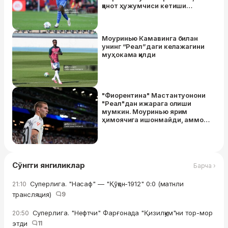
қанот ҳужумчиси кетиши
мумкин
Моуринью Камавинга билан
унинг “Реал”даги келажагини
муҳокама қилди
"Фиорентина" Мастантуонони
"Реал"дан ижарага олиши
мумкин. Моуринью ярим
ҳимоячига ишонмайди, аммо
клуб Франконинг салоҳиятини
билади
Сўнгги янгиликлар
Барча ›
Суперлига. "Насаф" — "Қўқон-1912" 0:0 (матнли
21:10
трансляция)
9
Суперлига. "Нефтчи" Фарғонада "Қизилқум"ни тор-мор
20:50
этди
11