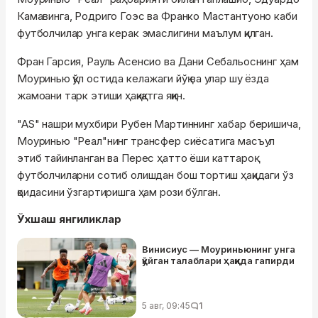
Камавинга, Родриго Гоэс ва Франко Мастантуоно каби
футболчилар унга керак эмаслигини маълум қилган.
Фран Гарсия, Рауль Асенсио ва Дани Себальоснинг ҳам
Моуринью қўл остида келажаги йўқ ва улар шу ёзда
жамоани тарк этиши ҳақиқатга яқин.
"AS" нашри мухбири Рубен Мартиннинг хабар беришича,
Моуринью "Реал"нинг трансфер сиёсатига масъул
этиб тайинланган ва Перес ҳатто ёши каттароқ
футболчиларни сотиб олишдан бош тортиш ҳақидаги ўз
қоидасини ўзгартиришга ҳам рози бўлган.
Ўхшаш янгиликлар
Винисиус — Моуриньюнинг унга
қўйган талаблари ҳақида гапирди
5 авг, 09:45
1