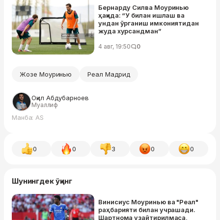
Бернарду Силва Моуринью
ҳақида: “У билан ишлаш ва
ундан ўрганиш имкониятидан
жуда хурсандман”
4 авг, 19:50
0
Жозе Моуринью
Реал Мадрид
Оқил Абдубарноев
Муаллиф
Манба: AS
0
0
3
0
0
Шунингдек ўқинг
Винисиус Моуринью ва "Реал"
раҳбарияти билан учрашади.
Шартнома узайтирилмаса,