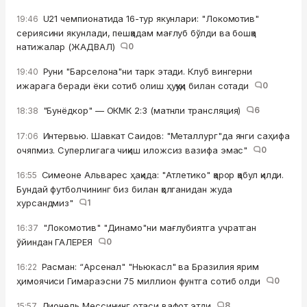
U21 чемпионатида 16-тур якунлари: "Локомотив"
19:46
сериясини якунлади, пешқадам мағлуб бўлди ва бошқа
натижалар (ЖАДВАЛ)
0
Руни "Барселона"ни тарк этади. Клуб вингерни
19:40
ижарага беради ёки сотиб олиш ҳуқуқи билан сотади
0
"Бунёдкор" — ОКМК 2:3 (матнли трансляция)
6
18:38
Интервью. Шавкат Саидов: "Металлург"да янги саҳифа
17:06
очяпмиз. Суперлигага чиқиш иложсиз вазифа эмас"
0
Симеоне Альварес ҳақида: "Атлетико" қарор қабул қилди.
16:55
Бундай футболчининг биз билан қолганидан жуда
хурсандмиз"
1
"Локомотив" "Динамо"ни мағлубиятга учратган
16:37
ўйиндан ГАЛЕРЕЯ
0
Расман: “Арсенал" "Ньюкасл" ва Бразилия ярим
16:22
ҳимоячиси Гимараэсни 75 миллион фунтга сотиб олди
0
Лионель Мессининг отаси вафот этди
8
15:57