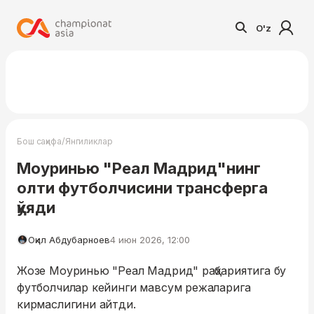
O'z
/
Бош саҳифа
Янгиликлар
Моуринью "Реал Мадрид"нинг
олти футболчисини трансферга
қўяди
Оқил Абдубарноев
4 июн 2026, 12:00
Жозе Моуринью "Реал Мадрид" раҳбариятига бу
футболчилар кейинги мавсум режаларига
кирмаслигини айтди.