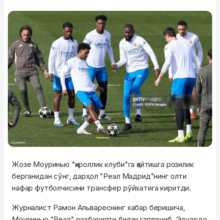
Жозе Моуринью "қироллик клуби"га қайтишга розилик
берганидан сўнг, дарҳол "Реал Мадрид"нинг олти
нафар футболчисини трансфер рўйхатига киритди.
Журналист Рамон Альвареснинг хабар беришича,
Моуринью "Реал" раҳбарияти билан гаплашиб, Эдуардо