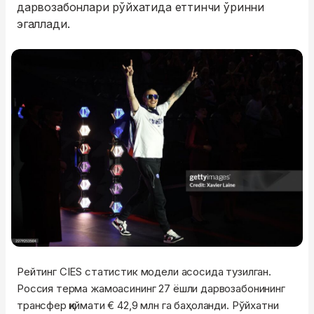
дарвозабонлари рўйхатида еттинчи ўринни
эгаллади.
Рейтинг CIES статистик модели асосида тузилган.
Россия терма жамоасининг 27 ёшли дарвозабонининг
трансфер қиймати € 42,9 млн га баҳоланди. Рўйхатни