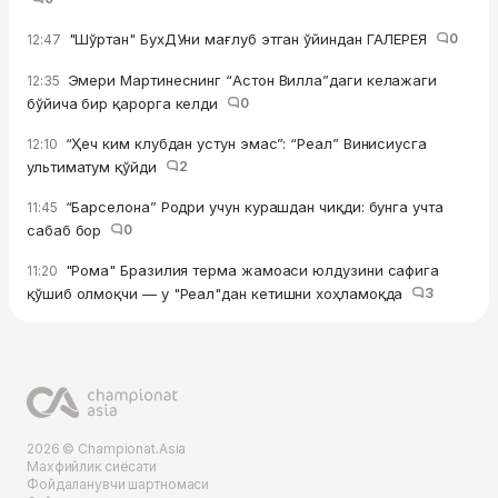
"Шўртан" БухДУни мағлуб этган ўйиндан ГАЛЕРЕЯ
0
12:47
Эмери Мартинеснинг “Астон Вилла”даги келажаги
12:35
бўйича бир қарорга келди
0
“Ҳеч ким клубдан устун эмас”: “Реал” Винисиусга
12:10
ультиматум қўйди
2
“Барселона” Родри учун курашдан чиқди: бунга учта
11:45
сабаб бор
0
"Рома" Бразилия терма жамоаси юлдузини сафига
11:20
қўшиб олмоқчи — у "Реал"дан кетишни хоҳламоқда
3
2026 © Championat.Asia
Махфийлик сиёсати
Фойдаланувчи шартномаси