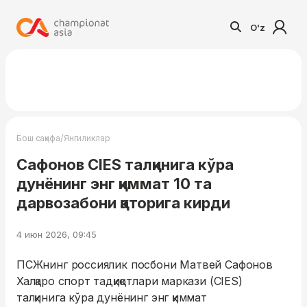
O'z
/
Бош саҳифа
Янгиликлар
Сафонов CIES талқинига кўра
дунёнинг энг қиммат 10 та
дарвозабони қаторига кирди
4 июн 2026, 09:45
ПСЖнинг россиялик посбони Матвей Сафонов
Халқаро спорт тадқиқотлари маркази (CIES)
талқинига кўра дунёнинг энг қиммат