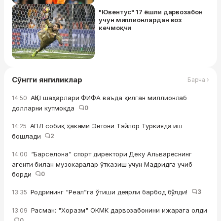
"Ювентус" 17 ёшли дарвозабон
учун миллионлардан воз
кечмоқчи
Сўнгги янгиликлар
Барча ›
АҚШ шаҳарлари ФИФА ваъда қилган миллионлаб
14:50
долларни кутмоқда
0
АПЛ собиқ ҳаками Энтони Тэйлор Туркияда иш
14:25
бошлади
2
“Барселона” спорт директори Деку Альвареснинг
14:00
агенти билан музокаралар ўтказиш учун Мадридга учиб
борди
0
Родрининг “Реал”га ўтиши деярли барбод бўлди!
3
13:35
Расман: "Хоразм" ОКМК дарвозабонини ижарага олди
13:09
0