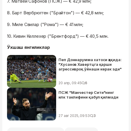
7. Матвей Сафонов (ПСЖ) — € 42,9 млн;
8. Барт Вербрюгген ("Брайтон") — € 42,8 млн;
9. Миле Свилар ("Рома") — € 41 млн;
10. Кивин Келлехер ("Брентфорд") — € 40,5 млн.
Ўхшаш янгиликлар
Пеп Доннарумма хатоси ҳақида:
"Хусанов Хавертцга қарши
агрессивроқ ўйнаши керак эди"
20 апр, 09:45
6
ПСЖ "Манчестер Сити"нинг
илк таклифини қабул қилмади
27 авг 2025, 09:53
3