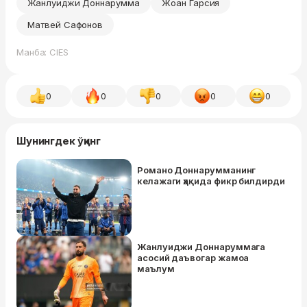
Жанлуиджи Доннарумма
Жоан Гарсия
Матвей Сафонов
Манба: CIES
0
0
0
0
0
Шунингдек ўқинг
Романо Доннарумманинг
келажаги ҳақида фикр билдирди
Жанлуиджи Доннаруммага
асосий даъвогар жамоа
маълум