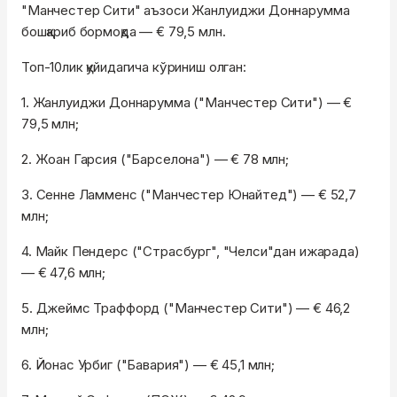
"Манчестер Сити" аъзоси Жанлуиджи Доннарумма
бошқариб бормоқда — € 79,5 млн.
Топ-10лик қуйидагича кўриниш олган:
1. Жанлуиджи Доннарумма ("Манчестер Сити") — €
79,5 млн;
2. Жоан Гарсия ("Барселона") — € 78 млн;
3. Сенне Ламменс ("Манчестер Юнайтед") — € 52,7
млн;
4. Майк Пендерс ("Страсбург", "Челси"дан ижарада)
— € 47,6 млн;
5. Джеймс Траффорд ("Манчестер Сити") — € 46,2
млн;
6. Йонас Урбиг ("Бавария") — € 45,1 млн;