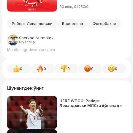
30 июн, 01:25
0
Роберт Левандовски
Барселона
Фенербахче
Sherzod Nurmatov
Муаллиф
Манба: egedesonsoz.com
0
0
0
0
0
Шунингдек ўқинг
HERE WE GO! Роберт
Левандовски МЛСга йўл олади