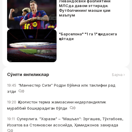
Левандосвки фаолиятини
МЛСда давом эттиради.
Футболчининг маоши ҳам
маълум
"Барселона" "1 га 1" қоидасига
қайтади
Сўнгги янгиликлар
Барча ›
“Манчестер Сити” Родри бўйича илк таклифни рад
19:45
этди
0
Қозоғистон терма жамоасини нидерландиялик
19:20
мураббий бошқарадиган бўлди
0
Суперлига. "Хоразм" – "Машъал": Эргашев, Тўхтабоев,
19:11
Иззатов ва Стояновски асосийда, Ҳамиджонов захирада
0