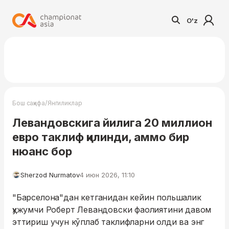
O'z
/
Бош саҳифа
Янгиликлар
Левандовскига йилига 20 миллион
евро таклиф қилинди, аммо бир
нюанс бор
Sherzod Nurmatov
4 июн 2026, 11:10
"Барселона"дан кетганидан кейин польшалик
ҳужумчи Роберт Левандовски фаолиятини давом
эттириш учун кўплаб таклифларни олди ва энг