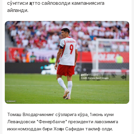
сўнггиси ҳатто сайловолди кампаниясига
айланди.
Томаш Влодарчикнинг сўзларига кўра, 1 июнь куни
Левандовски "Фенербахче" президенти лавозимига
икки номзоддан бири Хоқон Сафидан таклиф олди.