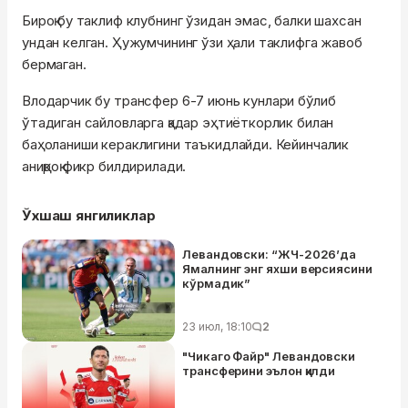
Бироқ бу таклиф клубнинг ўзидан эмас, балки шахсан
ундан келган. Ҳужумчининг ўзи ҳали таклифга жавоб
бермаган.
Влодарчик бу трансфер 6-7 июнь кунлари бўлиб
ўтадиган сайловларга қадар эҳтиёткорлик билан
баҳоланиши кераклигини таъкидлайди. Кейинчалик
аниқроқ фикр билдирилади.
Ўхшаш янгиликлар
Левандовски: “ЖЧ-2026’да
Ямалнинг энг яхши версиясини
кўрмадик”
23 июл, 18:10
2
"Чикаго Файр" Левандовски
трансферини эълон қилди