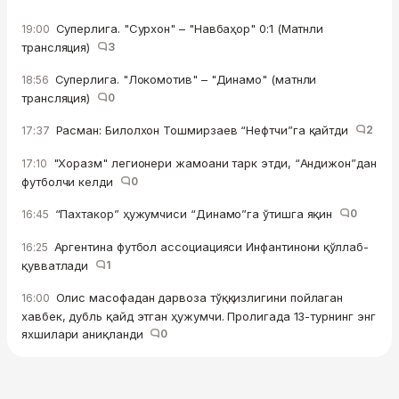
Суперлига. "Сурхон" – "Навбаҳор" 0:1 (Матнли
19:00
трансляция)
3
Суперлига. "Локомотив" – "Динамо" (матнли
18:56
трансляция)
0
Расман: Билолхон Тошмирзаев “Нефтчи”га қайтди
2
17:37
"Хоразм" легионери жамоани тарк этди, “Андижон”дан
17:10
футболчи келди
0
“Пахтакор” ҳужумчиси “Динамо”га ўтишга яқин
0
16:45
Аргентина футбол ассоциацияси Инфантинони қўллаб-
16:25
қувватлади
1
Олис масофадан дарвоза тўққизлигини пойлаган
16:00
хавбек, дубль қайд этган ҳужумчи. Пролигада 13-турнинг энг
яхшилари аниқланди
0