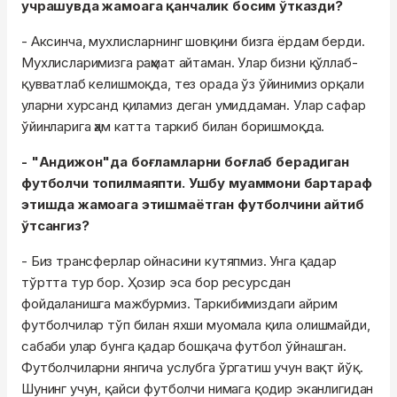
учрашувда жамоага қанчалик босим ўтказди?
- Аксинча, мухлисларнинг шовқини бизга ёрдам берди.
Мухлисларимизга раҳмат айтаман. Улар бизни қўллаб-
қувватлаб келишмоқда, тез орада ўз ўйинимиз орқали
уларни хурсанд қиламиз деган умиддаман. Улар сафар
ўйинларига ҳам катта таркиб билан боришмоқда.
- "Андижон"да боғламларни боғлаб берадиган
футболчи топилмаяпти. Ушбу муаммони бартараф
этишда жамоага этишмаётган футболчини айтиб
ўтсангиз?
- Биз трансферлар ойнасини кутяпмиз. Унга қадар
тўртта тур бор. Ҳозир эса бор ресурсдан
фойдаланишга мажбурмиз. Таркибимиздаги айрим
футболчилар тўп билан яхши муомала қила олишмайди,
сабаби улар бунга қадар бошқача футбол ўйнашган.
Футболчиларни янгича услубга ўргатиш учун вақт йўқ.
Шунинг учун, қайси футболчи нимага қодир эканлигидан