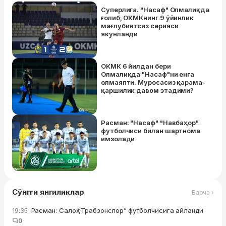
Суперлига. "Насаф" Олмалиқда
ғолиб, ОКМКнинг 9 ўйинлик
мағлубиятсиз серияси
якунланди
ОКМК 6 йилдан бери
Олмалиқда "Насаф"ни енга
олмаяпти. Муросасиз қарама-
қаршилик давом этадими?
Расман: "Насаф" "Навбаҳор"
футболчиси билан шартнома
имзолади
Сўнгги янгиликлар
Барча ›
Расман: Салоҳ “Трабзонспор” футболчисига айланди
19:35
0