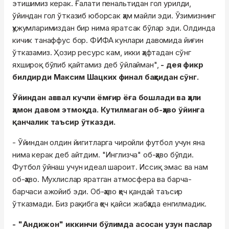
этишимиз керак. Ғалати пенальтидан гол урилди,
ўйиндан гол ўтказиб юборсак ҳам майли эди. Ўзимизнинг
ҳужумларимиздан бир нима яратсак бўлар эди. Олдинда
кичик танаффус бор. ФИФА кунлари давомида йиғин
ўтказамиз. Ҳозир ресурс кам, икки ҳафтадан сўнг
яхшироқ бўлиб қайтамиз деб ўйлайман",
- дея фикр
билдирди Максим Шацких финал баҳсидан сўнг.
Ўйиндан аввал кучли ёмғир ёға бошлади ва ҳали
ҳамон давом этмоқда. Кутилмаган об-ҳаво ўйинга
қанчалик таъсир ўтказди.
- Ўйиндан олдин йигитларга чиройли футбол учун яна
нима керак деб айтдим. "Инглизча" об-ҳаво бўлди.
Футбол ўйнаш учун идеал шароит. Иссиқ эмас ва нам
об-ҳаво. Мухлислар яратган атмосфера ва барча-
барчаси ажойиб эди. Об-ҳаво ҳеч қандай таъсир
ўтказмади. Биз рақибга ҳеч қайси жабҳада енгилмадик.
- "Андижон" иккинчи бўлимда асосан узун паслар