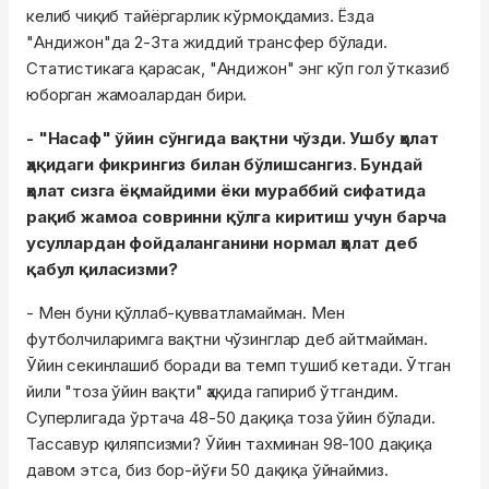
келиб чиқиб тайёргарлик кўрмоқдамиз. Ёзда
"Андижон"да 2-3та жиддий трансфер бўлади.
Статистикага қарасак, "Андижон" энг кўп гол ўтказиб
юборган жамоалардан бири.
- "Насаф" ўйин сўнгида вақтни чўзди. Ушбу ҳолат
ҳақидаги фикрингиз билан бўлишсангиз. Бундай
ҳолат сизга ёқмайдими ёки мураббий сифатида
рақиб жамоа совринни қўлга киритиш учун барча
усуллардан фойдаланганини нормал ҳолат деб
қабул қиласизми?
- Мен буни қўллаб-қувватламайман. Мен
футболчиларимга вақтни чўзинглар деб айтмайман.
Ўйин секинлашиб боради ва темп тушиб кетади. Ўтган
йили "тоза ўйин вақти" ҳақида гапириб ўтгандим.
Суперлигада ўртача 48-50 дақиқа тоза ўйин бўлади.
Тассавур қиляпсизми? Ўйин тахминан 98-100 дақиқа
давом этса, биз бор-йўғи 50 дақиқа ўйнаймиз.