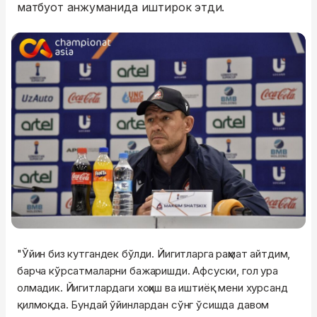
матбуот анжуманида иштирок этди.
"Ўйин биз кутгандек бўлди. Йигитларга раҳмат айтдим,
барча кўрсатмаларни бажаришди. Афсуски, гол ура
олмадик. Йигитлардаги хоҳиш ва иштиёқ мени хурсанд
қилмоқда. Бундай ўйинлардан сўнг ўсишда давом