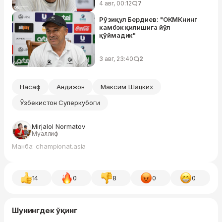
4 авг, 00:12
7
Рўзиқул Бердиев: "ОКМКнинг
камбэк қилишига йўл
қўймадик"
3 авг, 23:40
2
Насаф
Андижон
Максим Шацких
Ўзбекистон Суперкубоги
Mirjalol Normatov
Муаллиф
Манба: championat.asia
14
0
8
0
0
Шунингдек ўқинг