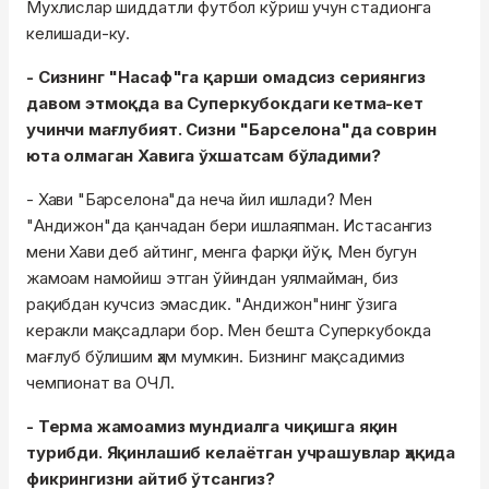
Мухлислар шиддатли футбол кўриш учун стадионга
келишади-ку.
- Сизнинг "Насаф"га қарши омадсиз сериянгиз
давом этмоқда ва Суперкубокдаги кетма-кет
учинчи мағлубият. Сизни "Барселона"да соврин
юта олмаган Хавига ўхшатсам бўладими?
- Хави "Барселона"да неча йил ишлади? Мен
"Андижон"да қанчадан бери ишлаяпман. Истасангиз
мени Хави деб айтинг, менга фарқи йўқ. Мен бугун
жамоам намойиш этган ўйиндан уялмайман, биз
рақибдан кучсиз эмасдик. "Андижон"нинг ўзига
керакли мақсадлари бор. Мен бешта Суперкубокда
мағлуб бўлишим ҳам мумкин. Бизнинг мақсадимиз
чемпионат ва ОЧЛ.
- Терма жамоамиз мундиалга чиқишга яқин
турибди. Яқинлашиб келаётган учрашувлар ҳақида
фикрингизни айтиб ўтсангиз?