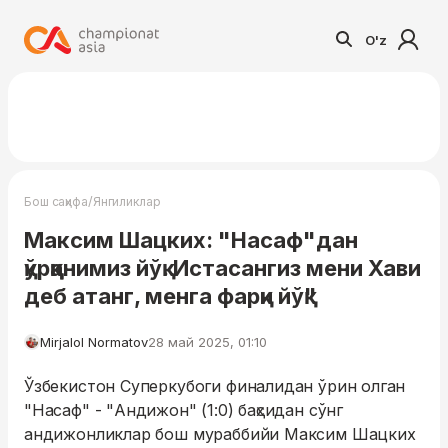
O'z
/
Бош саҳифа
Янгиликлар
Максим Шацких: "Насаф"дан
қўрққанимиз йўқ. Истасангиз мени Хави
деб атанг, менга фарқи йўқ"
Mirjalol Normatov
28 май 2025, 01:10
Ўзбекистон Суперкубоги финалидан ўрин олган
"Насаф" - "Андижон" (1:0) баҳсидан сўнг
андижонликлар бош мураббийи Максим Шацких