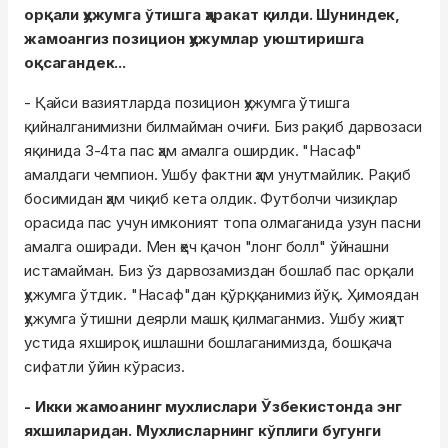
орқали ҳужумга ўтишга ҳаракат қилди. Шуниндек,
жамоангиз позицион ҳужумлар уюштиришга
оқсагандек...
- Қайси вазиятларда позицион ҳужумга ўтишга
қийналганимизни билмайман очиғи. Биз рақиб дарвозаси
яқинида 3-4та пас ҳам амалга оширдик. "Насаф"
амалдаги чемпион. Ушбу фактни ҳам унутмайлик. Рақиб
босимидан ҳам чиқиб кета олдик. Футболчи чизиқлар
орасида пас учун имконият топа олмаганида узун пасни
амалга оширади. Мен ҳеч қачон "лонг болл" ўйнашни
истамайман. Биз ўз дарвозамиздан бошлаб пас орқали
ҳужумга ўтдик. "Насаф"дан қўрққанимиз йўқ. Ҳимоядан
ҳужумга ўтишни деярли машқ қилмаганмиз. Ушбу жиҳат
устида яхшироқ ишлашни бошлаганимизда, бошқача
сифатли ўйин кўрасиз.
- Икки жамоанинг мухлислари Ўзбекистонда энг
яхшиларидан. Мухлисларнинг кўплиги бугунги