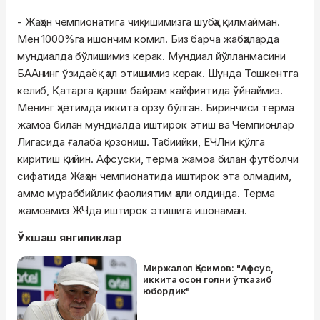
- Жаҳон чемпионатига чиқишимизга шубҳа қилмайман.
Мен 1000%га ишончим комил. Биз барча жабҳаларда
мундиалда бўлишимиз керак. Мундиал йўлланмасини
БААнинг ўзидаёқ ҳал этишимиз керак. Шунда Тошкентга
келиб, Қатарга қарши байрам кайфиятида ўйнаймиз.
Менинг ҳаётимда иккита орзу бўлган. Биринчиси терма
жамоа билан мундиалда иштирок этиш ва Чемпионлар
Лигасида ғалаба қозониш. Табиийки, ЕЧЛни қўлга
киритиш қийин. Афсуски, терма жамоа билан футболчи
сифатида Жаҳон чемпионатида иштирок эта олмадим,
аммо мураббийлик фаолиятим ҳали олдинда. Терма
жамоамиз ЖЧда иштирок этишига ишонаман.
Ўхшаш янгиликлар
Миржалол Қосимов: "Афсус,
иккита осон голни ўтказиб
юбордик"