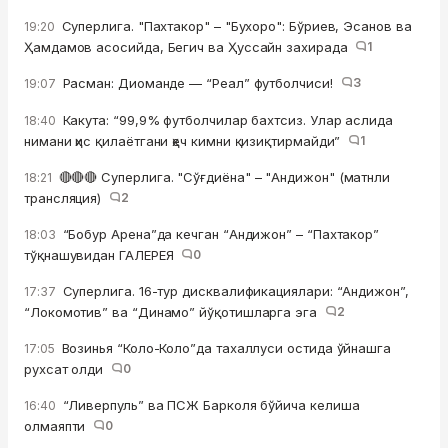
Суперлига. "Пахтакор" – "Бухоро": Бўриев, Эсанов ва
19:20
Ҳамдамов асосийда, Бегич ва Ҳуссайн захирада
1
Расман: Диоманде — “Реал” футболчиси!
3
19:07
Какута: “99,9% футболчилар бахтсиз. Улар аслида
18:40
нимани ҳис қилаётгани ҳеч кимни қизиқтирмайди”
1
🔴🔴🔴 Суперлига. "Сўғдиёна" – "Андижон" (матнли
18:21
трансляция)
2
“Бобур Арена”да кечган “Андижон” – “Пахтакор”
18:03
тўқнашувидан ГАЛЕРЕЯ
0
Суперлига. 16-тур дисквалификациялари: “Андижон”,
17:37
“Локомотив” ва “Динамо” йўқотишларга эга
2
Возинья “Коло-Коло”да тахаллуси остида ўйнашга
17:05
рухсат олди
0
“Ливерпуль” ва ПСЖ Барколя бўйича келиша
16:40
олмаяпти
0