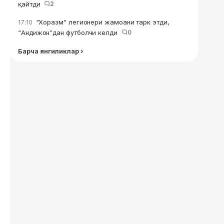
қайтди
2
"Хоразм" легионери жамоани тарк этди,
17:10
“Андижон”дан футболчи келди
0
Барча янгиликлар ›