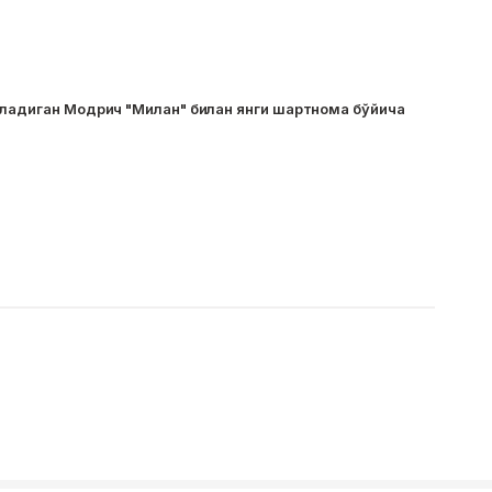
ўладиган Модрич "Милан" билан янги шартнома бўйича