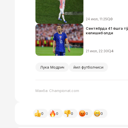
24 июл, 11:25
0
Сентябрда 41 ёшга т
келишиб олди
21 июл, 22:30
4
Лука Модрич
йил футболчиси
Манба: Championat.com
0
0
0
0
0