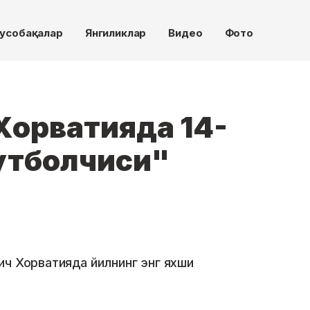
усобақалар
Янгиликлар
Видео
Фото
Хорватияда 14-
утболчиси"
ич Хорватияда йилнинг энг яхши