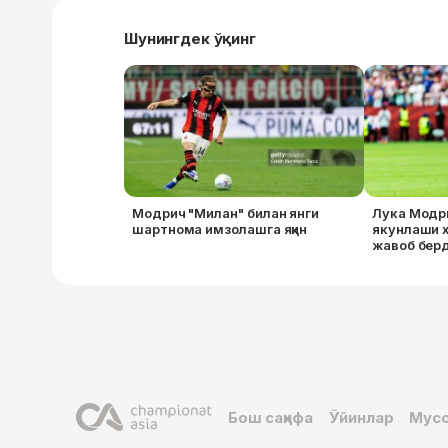
Шунингдек ўқинг
Модрич "Милан" билан янги
Лука Модр
шартнома имзолашга яқин
якунлаши ҳ
жавоб бер
Бош саҳифа
Ўйинлар
Мусо