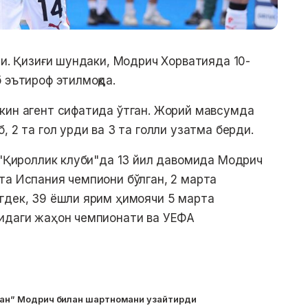
ди. Қизиғи шундаки, Модрич Хорватияда 10-
 эътироф этилмоқда.
кин агент сифатида ўтган. Жорий мавсумда
, 2 та гол урди ва 3 та голли узатма берди.
. "Қироллик клуби"да 13 йил давомида Модрич
та Испания чемпиони бўлган, 2 марта
гдек, 39 ёшли ярим ҳимоячи 5 марта
сидаги жаҳон чемпионати ва УЕФА
илан” Модрич билан шартномани узайтирди