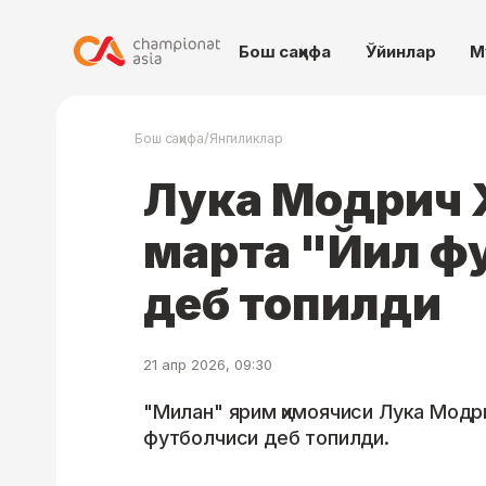
Бош саҳифа
Ўйинлар
М
/
Бош саҳифа
Янгиликлар
Лука Модрич 
марта "Йил ф
деб топилди
21 апр 2026, 09:30
"Милан" ярим ҳимоячиси Лука Модр
футболчиси деб топилди.