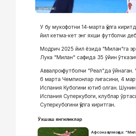
У бу мукофотни 14-марта қўлга кирит
йил кетма-кет энг яхши футболчи деб
Модрич 2025 йил ёзида "Милан"га эр
Лука "Милан" сафида 35 ўйин ўтказиб
Аввалроқ футболчи "Реал"да ўйнаган
6 марта Чемпионлар лигасини, 4 мар
Испания Кубогини ютиб олган. Шунин
Испания Суперкубоги, клублар ўрта
Суперкубогини қўлга киритган.
Ўхшаш янгиликлар
Афсона қолмоқда: “М