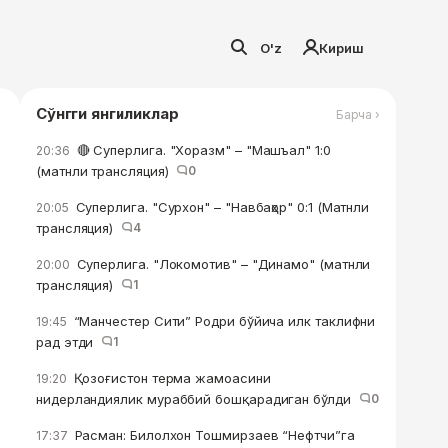
O'z
Кириш
Сўнгги янгиликлар
Барча ›
🔴 Суперлига. "Хоразм" – "Машъал" 1:0
20:36
(матнли трансляция)
0
Суперлига. "Сурхон" – "Навбаҳор" 0:1 (Матнли
20:05
трансляция)
4
Суперлига. "Локомотив" – "Динамо" (матнли
20:00
трансляция)
1
“Манчестер Сити” Родри бўйича илк таклифни
19:45
рад этди
1
Қозоғистон терма жамоасини
19:20
нидерландиялик мураббий бошқарадиган бўлди
0
Расман: Билолхон Тошмирзаев “Нефтчи”га
17:37