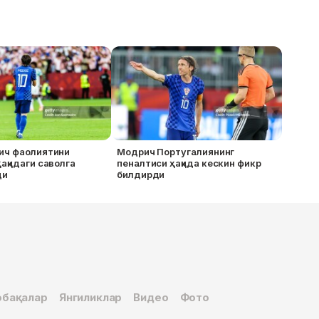
ич фаолиятини
Модрич Португалиянинг
ақидаги саволга
пеналтиси ҳақида кескин фикр
ди
билдирди
бақалар
Янгиликлар
Видео
Фото