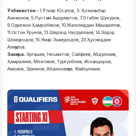
Ўзбекистон -
1.Ўткир Юсупов, 3. Ҳожиакбар
Алижонов, 5.Рустам Ашурматов, 7.Отабек Шукуров,
9.Одилжон Ҳамробеков, 10.Жалолиддин Машарипов,
11.Остон Ўрунов, 13.Шерзод Насруллаев, 14.Элдор
Шомуродов, 15.Умар Эшмуродов, 23.Ҳусниддин
Алиқулов.
Захира:
Эргашев, Неъматов, Сайфиев, Абдуллаев,
Ҳамралиев, Мозговой, Турғунбоев, Искандеров,
Амонов, Эркинов, Абдихолиқов, Файзуллаев.