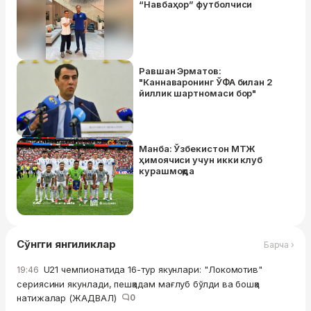
“Навбаҳор” футболчиси
Равшан Эрматов:
"Каннаваронинг ЎФА билан 2
йиллик шартномаси бор"
Манба: Ўзбекистон МТЖ
ҳимоячиси учун икки клуб
курашмоқда
Сўнгги янгиликлар
Барча ›
U21 чемпионатида 16-тур якунлари: "Локомотив"
19:46
сериясини якунлади, пешқадам мағлуб бўлди ва бошқа
натижалар (ЖАДВАЛ)
0