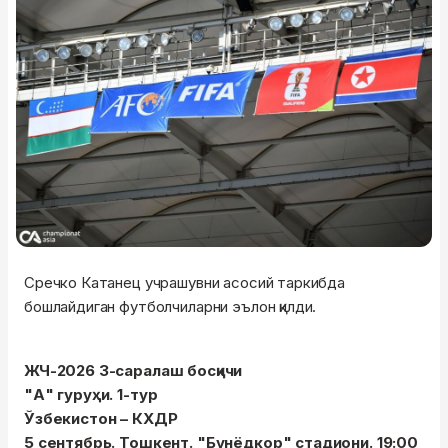
Сречко Катанец учрашувни асосий таркибда
бошлайдиган футболчиларни эълон қилди.
ЖЧ-2026 3-саралаш босқичи
"А" гуруҳи. 1-тур
Ўзбекистон – КХДР
5 сентябрь. Тошкент. "Бунёдкор" стадиони. 19:00