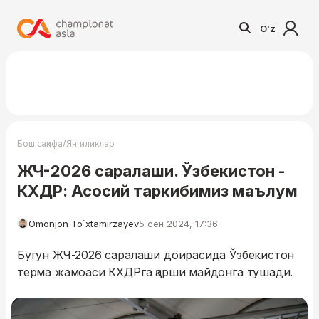
O'z
/
Бош саҳифа
Янгиликлар
ЖЧ-2026 саралаши. Ўзбекистон -
КХДР: Асосий таркибимиз маълум
Omonjon To`xtamirzayev
5 сен 2024, 17:36
Бугун ЖЧ-2026 саралаши доирасида Ўзбекистон
терма жамоаси КХДРга қарши майдонга тушади.