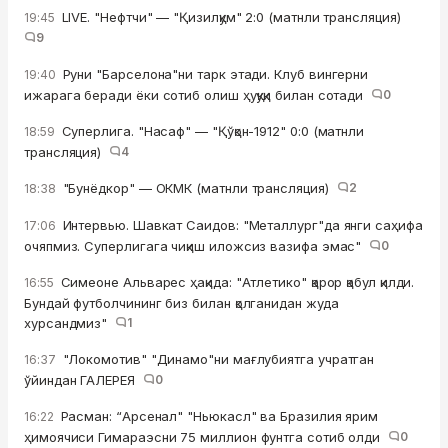
LIVE. "Нефтчи" — "Қизилқум" 2:0 (матнли трансляция)
19:45
9
Руни "Барселона"ни тарк этади. Клуб вингерни
19:40
ижарага беради ёки сотиб олиш ҳуқуқи билан сотади
0
Суперлига. "Насаф" — "Қўқон-1912" 0:0 (матнли
18:59
трансляция)
4
"Бунёдкор" — ОКМК (матнли трансляция)
2
18:38
Интервью. Шавкат Саидов: "Металлург"да янги саҳифа
17:06
очяпмиз. Суперлигага чиқиш иложсиз вазифа эмас"
0
Симеоне Альварес ҳақида: "Атлетико" қарор қабул қилди.
16:55
Бундай футболчининг биз билан қолганидан жуда
хурсандмиз"
1
"Локомотив" "Динамо"ни мағлубиятга учратган
16:37
ўйиндан ГАЛЕРЕЯ
0
Расман: “Арсенал" "Ньюкасл" ва Бразилия ярим
16:22
ҳимоячиси Гимараэсни 75 миллион фунтга сотиб олди
0