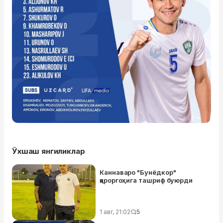
Ўхшаш янгиликлар
Каннаваро "Бунёдкор"
қароргоҳига ташриф буюрди
1 авг, 21:02
5