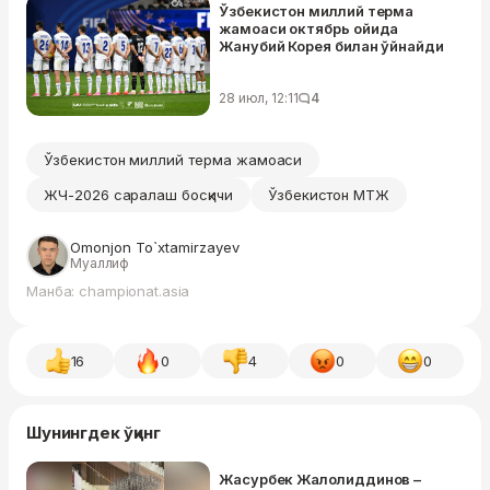
Ўзбекистон миллий терма
жамоаси октябрь ойида
Жанубий Корея билан ўйнайди
28 июл, 12:11
4
Ўзбекистон миллий терма жамоаси
ЖЧ-2026 саралаш босқичи
Ўзбекистон МТЖ
Omonjon To`xtamirzayev
Муаллиф
Манба: championat.asia
16
0
4
0
0
Шунингдек ўқинг
Жасурбек Жалолиддинов –