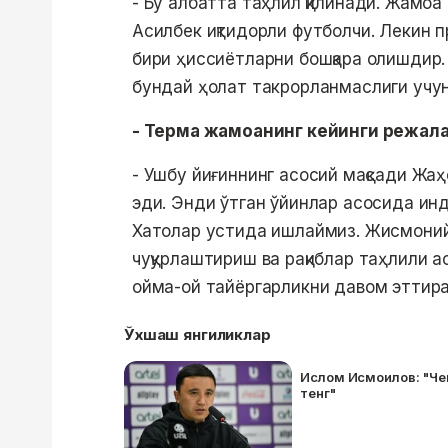
- Бу албатта таҳлил қилинади. Жамо
Асилбек иқтидорли футболчи. Лекин 
бири ҳиссиётларни бошқара олишдир. Б
бундай ҳолат такрорланмаслиги учу
- Терма жамоанинг кейинги режала
- Ушбу йиғиннинг асосий мақсади Жаҳ
эди. Энди ўтган ўйинлар асосида ин
Хатолар устида ишлаймиз. Жисмоний
чуқурлаштириш ва рақиблар таҳлили 
ойма-ой тайёргарликни давом эттир
Ўхшаш янгиликлар
Ислом Исмоилов: "Чем
тенг"