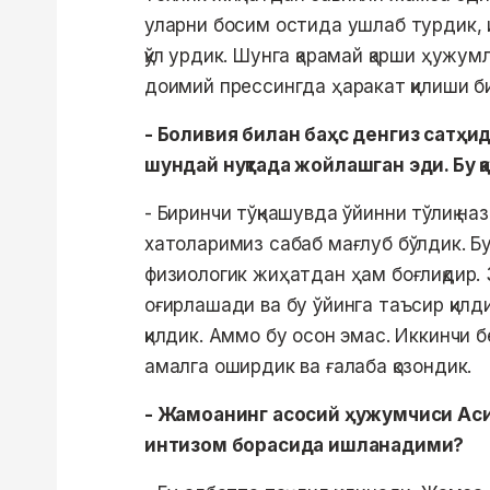
уларни босим остида ушлаб турдик, 
қўл урдик. Шунга қарамай қарши ҳужум
доимий прессингда ҳаракат қилиши б
- Боливия билан баҳс денгиз сатҳи
шундай нуқтада жойлашган эди. Бу қ
- Биринчи тўқнашувда ўйинни тўлиқ на
хатоларимиз сабаб мағлуб бўлдик. Бу
физиологик жиҳатдан ҳам боғлиқдир.
оғирлашади ва бу ўйинга таъсир қилди
қилдик. Аммо бу осон эмас. Иккинчи 
амалга оширдик ва ғалаба қозондик.
- Жамоанинг асосий ҳужумчиси Асил
интизом борасида ишланадими?