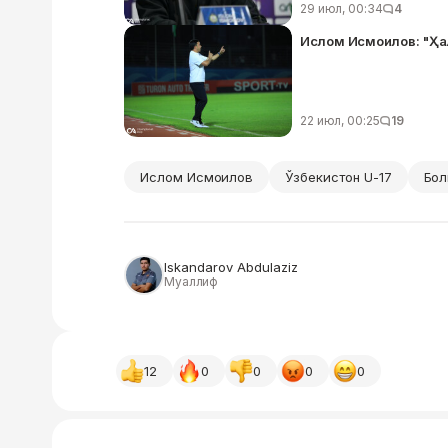
29 июл, 00:34
4
Ислом Исмоилов: "Ҳа
22 июл, 00:25
19
Ислом Исмоилов
Ўзбекистон U-17
Бол
Iskandarov Abdulaziz
Муаллиф
12
0
0
0
0