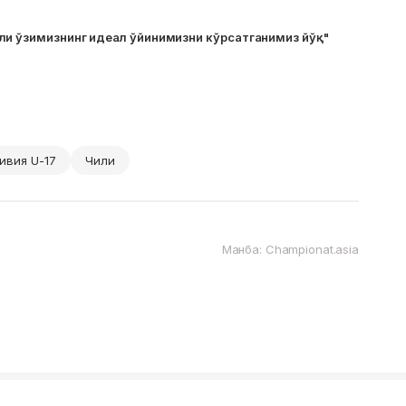
ли ўзимизнинг идеал ўйинимизни кўрсатганимиз йўқ"
ивия U-17
Чили
Манба: Championat.asia