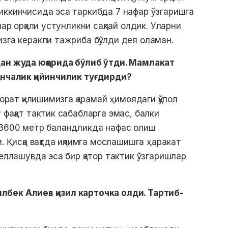
иккинчисида эса таркибда 7 нафар ўзгаришга
лар орқали устунликни сақлай олдик. Уларни
изга керакли тажриба бўлди дея оламан.
дан жуда юқорида бўлиб ўтди. Мамлакат
анчалик қийинчилик туғдирди?
зорат қилишимизга қарамай ҳимоядаги қўпол
 фақат тактик сабабларга эмас, балки
 3600 метр баландликда нафас олиш
. Қисқа вақтда иқлимга мослашишга ҳаракат
беллашувда эса бир қатор тактик ўзгаришлар
бек Алиев қизил карточка олди. Тартиб-