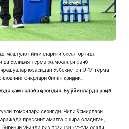
қув-машғулот йиғинларини океан ортида
и ва Боливия терма жамоалари рақиб
учрашувлар юзасидан Ўзбекистон U-17 терма
овнинг фикрлари билан қизиқдик.
вда ҳам ғалаба қозондик. Бу ўйинларда рақиб
 кучли томонлари сезилди. Чили ўсмирлари
даражада прессинг амалга ошира оладиган,
 Биринчи ўйинда биз позицон ҳужум орқали