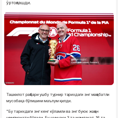
ўртоқлашди.
Ташкилот раҳбари ушбу турнир тарихдаги энг маҳобатли
мусобақа бўлишини маълум қилди.
"Бу тарихдаги энг кенг кўламли ва энг буюк жаҳон
чемпионати бўлади. Бу шунчаки 3 та мамлакат, 16 та