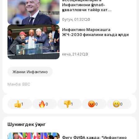
Инфантинони қўллаб-
қувватловчи тайёр хат
матнларини юборди – улар
аллақачон ташкилот раҳбарлари
бугун, 01:32
0
номидан имзолаб қўйилган
Инфантино Марокашга
ЖЧ-2030 финалини ваъда қилди
кеча, 21:42
3
Жанни Инфантино
Манба: BBC
1
0
1
0
0
Шунингдек ўқинг
Фигу ФИФА ҳақида: "Инфантино