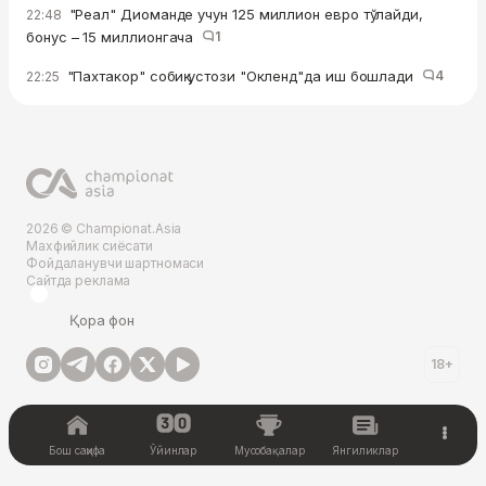
"Реал" Диоманде учун 125 миллион евро тўлайди,
22:48
бонус – 15 миллионгача
1
"Пахтакор" собиқ устози "Окленд"да иш бошлади
4
22:25
2026 © Championat.Asia
Махфийлик сиёсати
Фойдаланувчи шартномаси
Сайтда реклама
Қора фон
18+
Бош саҳифа
Ўйинлар
Мусобақалар
Янгиликлар