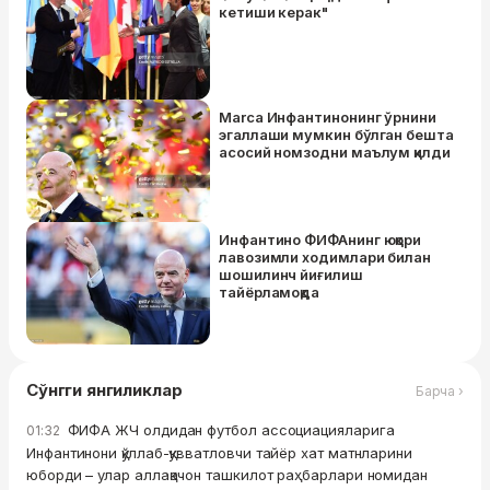
кетиши керак"
Marca Инфантинонинг ўрнини
эгаллаши мумкин бўлган бешта
асосий номзодни маълум қилди
Инфантино ФИФАнинг юқори
лавозимли ходимлари билан
шошилинч йиғилиш
тайёрламоқда
Сўнгги янгиликлар
Барча ›
ФИФА ЖЧ олдидан футбол ассоциацияларига
01:32
Инфантинони қўллаб-қувватловчи тайёр хат матнларини
юборди – улар аллақачон ташкилот раҳбарлари номидан