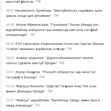
имзолаб қўйилган
0
Неъматилло Қутибаев: "Мағлубиятсиз сериямиз ҳали
00:51
давом этади деб ўйлайман"
0
Илҳом Мўминжонов: "Ғазалкент" билан ўйинда биз
00:45
мураббийлар майдонга тушганимизда ҳам учта гол қўйиб
юбормасдик"
2
ЕЧЛ саралаши. Раҳмоналиев голли пас берган ўйинда
00:19
"Сабаҳ" минимал фарқ билан ютқазди
0
Азамат Шарипов: "Дарвозабонимизнинг иккита
00:02
хатоси туфайли мағлуб бўлдик"
0
Асрор Алиқулов: "Ўтказиб юборилган ҳар икки гол
23:41
тасодифга ўхшади"
0
Фарҳод Нишонов: "Шўртан"га қарши баҳс биз учун
23:33
финал ўйинидек бўлади"
0
"Жайхун" мураббийи: "Вазиятлар бўлди, аммо бизга
23:21
омад етишмади"
1