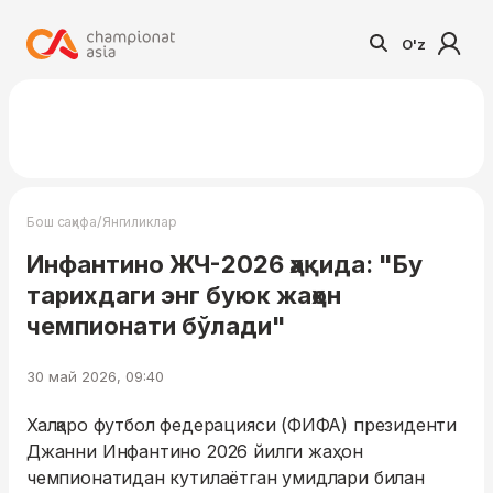
O'z
/
Бош саҳифа
Янгиликлар
Инфантино ЖЧ-2026 ҳақида: "Бу
тарихдаги энг буюк жаҳон
чемпионати бўлади"
30 май 2026, 09:40
Халқаро футбол федерацияси (ФИФА) президенти
Джанни Инфантино 2026 йилги жаҳон
чемпионатидан кутилаётган умидлари билан