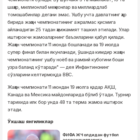
шаҳар, миллионлаб меҳмонлар ва миллиардлаб
томошабинлар дегани эмас. Ушбу учта давлатнинг ҳар
бирида жаҳон чемпионатининг ажралмас қисмига
айланадиган 25 тадан ҳамжамият ташкил этилади. Улар
иштирокчи жамоаларнинг баъзиларини қабул қилади.
Жаҳон чемпионати 11 июнда бошланади ва 19 июлда
супер финал билан якунланади, ўшанда кимдир жаҳон
чемпионатининг ушбу ноёб ва рамзий кубогини боши
узра баланд кўтаради" — дея Инфантинонинг
сўзларини келтирмоқда BBC.
Жаҳон чемпионати 11 июндан 19 июлга қадар АҚШ,
Канада ва Мексика майдонларида бўлиб ўтади. Турнир
тарихида илк бор унда 48 та терма жамоа иштирок
этади.
Ўхшаш янгиликлар
ФИФА ЖЧ олдидан футбол
ассоциацияларига