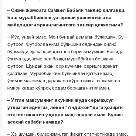
– Сизни жамоага Самвел Бабаян таклиф қилганди.
Бош мураббийнинг ўзгариши ўйинингизга ва
майдондаги эркинлигингизга таъсир қиляптими?
– Йўқ, ундай эмас. Мен бундай демаган бўлардим. Бу –
футбол. Футболда нима бўлишини олдиндан билиб
бўлмайди, ҳар қандай ҳолат юз бериши мумкин. Бошида
ўзгача эди, ҳозир эса бошқа мураббий ва бошқача
футбол. Шундай экан, бор кучимни беришга ҳаракат
қиляпман. Мураббий ким бўлишидан қатъи назар,
ўзимни максимал даражада кўрсатишга ва жамоага
имкон қадар кўпроқ ёрдам беришга интиламан.
– Ўтган мавсумнинг якунини жуда сермаҳсул
ўтказган эдингиз, лекин "Андижон"даги ҳозирги
статистикангиз у қадар мақтанарли эмас. Бунинг
асосий сабаби нимада?
– Ҳа, шундай, биласизми, гап фақат статистикада эмас.