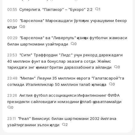
Суперлига. “Пахтакор” – “Бухоро” 2:2
1
00:55
"Барселона" Марокашдаги ўртоқлик учрашувини бекор
00:50
қилди
0
"Барселона" ва "Ливерпуль" қизиққан футболчи жамоаси
00:29
билан шартномани узайтиради
0
"Сити" Траффордни "Лидс" учун рекорд даражадаги
23:53
40 миллион фунт ва бонуслар эвазига сотди. Жеймс
тарихдаги энг қиммат британ дарвозабонига айланди
0
"Милан" Леауни 35 миллион еврога "Галатасарой"га
23:48
сотмади. Италияликлар 50 миллион талаб қилмоқда
0
Англия футбол ассоциацияси Инфантинонинг ФИФА
23:26
президенти сайловидаги номзодини қўллаб-қувватламайди
0
"Реал" Винисиус билан шартномани 2032 йилгача
23:11
узайтирганини эълон қилди
2