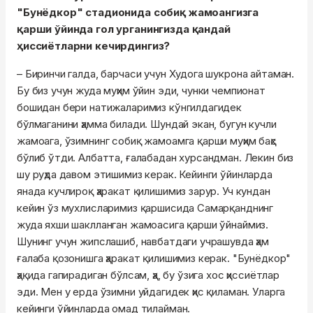
"Бунёдкор" стадионида собиқ жамоангизга
қарши ўйинда гол урганингизда қандай
ҳиссиётларни кечирдингиз?
– Биринчи галда, барчаси учун Худога шукрона айтаман.
Бу биз учун жуда муҳим ўйин эди, чунки чемпионат
бошидан бери натижаларимиз кўнгилдагидек
бўлмаганини ҳамма билади. Шундай экан, бугун кучли
жамоага, ўзимнинг собиқ жамоамга қарши муҳим баҳс
бўлиб ўтди. Албатта, ғалабадан хурсандман. Лекин биз
шу руҳда давом этишимиз керак. Кейинги ўйинларда
янада кучлироқ ҳаракат қилишимиз зарур. Уч кундан
кейин ўз мухлисларимиз қаршисида Самарқанднинг
жуда яхши шаклланган жамоасига қарши ўйнаймиз.
Шунинг учун жипслашиб, навбатдаги учрашувда ҳам
ғалаба қозонишга ҳаракат қилишимиз керак. "Бунёдкор"
ҳақида гапирадиган бўлсам, ҳа, бу ўзига хос ҳиссиётлар
эди. Мен у ерда ўзимни уйдагидек ҳис қиламан. Уларга
кейинги ўйинларда омад тилайман.