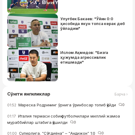
Улуғбек Бакаев: "Ўйин 0:0
ҳисобида якун топса керак деб
ўйладим"
Ислом Аҳмедов: "Бизга
ҳужумда агрессивлик
етишмади"
Сўнгги янгиликлар
Барча ›
Мареска Родрининг ўрнига ўринбосар топиб қўйди
0
01:52
Италия термаси собиқ футболчилари миллий жамоа
01:17
мураббийлар штабига қўшилди
0
Суперлига. “Сўғдиёна” – “Андижон” 1:0
0
01:00