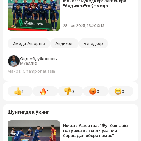
Манба: "Бунёдкор" легионери
"Андижон"га ўтмоқда
28 ноя 2025, 13:20
12
Имеда Ашортиа
Андижон
Бунёдкор
Оқил Абдубарноев
Муаллиф
Манба: Championat.asia
1
1
0
0
0
Шунингдек ўқинг
Имеда Ашортиа: "Футбол фақат
гол уриш ва голли узатма
беришдан иборат эмас"