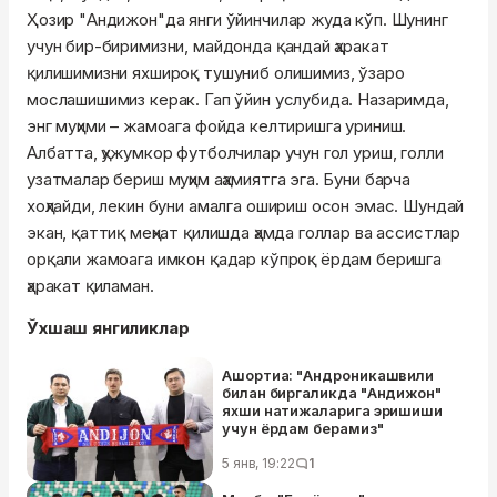
Ҳозир "Андижон"да янги ўйинчилар жуда кўп. Шунинг
учун бир-биримизни, майдонда қандай ҳаракат
қилишимизни яхшироқ тушуниб олишимиз, ўзаро
мослашишимиз керак. Гап ўйин услубида. Назаримда,
энг муҳими – жамоага фойда келтиришга уриниш.
Албатта, ҳужумкор футболчилар учун гол уриш, голли
узатмалар бериш муҳим аҳамиятга эга. Буни барча
хоҳлайди, лекин буни амалга ошириш осон эмас. Шундай
экан, қаттиқ меҳнат қилишда ҳамда голлар ва ассистлар
орқали жамоага имкон қадар кўпроқ ёрдам беришга
ҳаракат қиламан.
Ўхшаш янгиликлар
Ашортиа: "Андроникашвили
билан биргаликда "Андижон"
яхши натижаларига эришиши
учун ёрдам берамиз"
5 янв, 19:22
1