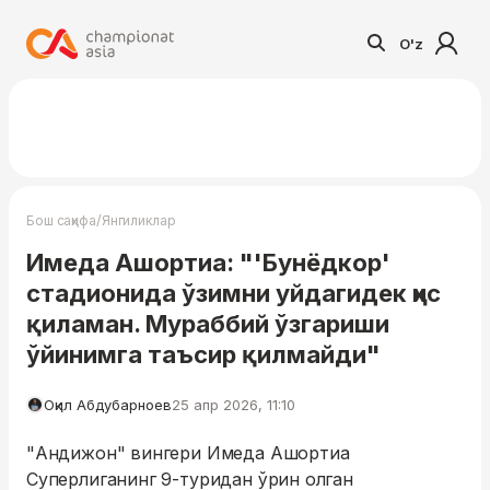
O'z
/
Бош саҳифа
Янгиликлар
Имеда Ашортиа: "'Бунёдкор'
стадионида ўзимни уйдагидек ҳис
қиламан. Мураббий ўзгариши
ўйинимга таъсир қилмайди"
Оқил Абдубарноев
25 апр 2026, 11:10
"Андижон" вингери Имеда Ашортиа
Суперлиганинг 9-туридан ўрин олган