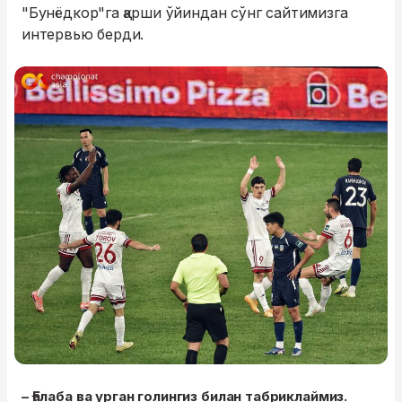
"Бунёдкор"га қарши ўйиндан сўнг сайтимизга
интервью берди.
– Ғалаба ва урган голингиз билан табриклаймиз.