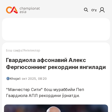
O'z
/
Бош саҳифа
Янгиликлар
Гвардиола афсонавий Алекс
Фергюсоннинг рекордини янгилади
Khoja
6 окт 2025, 08:20
"Манчестер Сити" бош мураббийи Пеп
Гвардиола АПЛ рекордини ўрнатди.