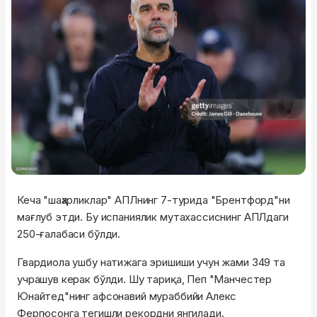
Кеча "шаҳарликлар" АПЛнинг 7-турида "Брентфорд"ни
мағлуб этди. Бу испаниялик мутахассиснинг АПЛдаги
250-ғалабаси бўлди.
Гвардиола ушбу натижага эришиши учун жами 349 та
учрашув керак бўлди. Шу тариқа, Пеп "Манчестер
Юнайтед"нинг афсонавий мураббийи Алекс
Фергюсонга тегишли рекордни янгилади.