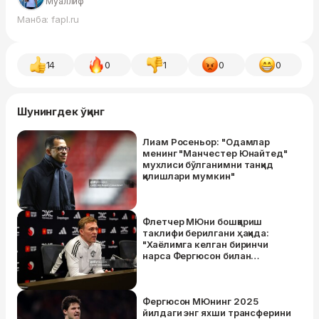
Муаллиф
Манба: fapl.ru
14
0
1
0
0
Шунингдек ўқинг
Лиам Росеньор: "Одамлар
менинг "Манчестер Юнайтед"
мухлиси бўлганимни танқид
қилишлари мумкин"
Флетчер МЮни бошқариш
таклифи берилгани ҳақида:
"Хаёлимга келган биринчи
нарса Фергюсон билан
гаплашиш эди"
Фергюсон МЮнинг 2025
йилдаги энг яхши трансферини