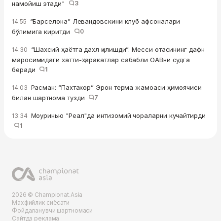
намойиш этади"
3
“Барселона” Левандовскини клуб афсоналари
14:55
бўлимига киритди
0
“Шахсий ҳаётга дахл қилишди”: Месси отасининг дафн
14:30
маросимидаги хатти-ҳаракатлар сабабли ОАВни судга
беради
1
Расман: “Пахтакор” Эрон терма жамоаси ҳимоячиси
14:03
билан шартнома тузди
7
Моуринью "Реал"да интизомий чораларни кучайтирди
13:34
1
2026 © Championat.Asia
Махфийлик сиёсати
Фойдаланувчи шартномаси
Сайтда реклама