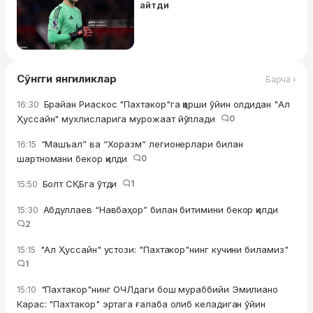
айтди
Сўнгги янгиликлар
Барча ›
Брайан Риаскос "Пахтакор"га қарши ўйин олдидан "Ал
16:30
Ҳуссайн" мухлисларига мурожаат йўллади
0
“Машъал” ва “Хоразм” легионерлари билан
16:15
шартномани бекор қилди
0
Болт СҚБга ўтди
1
15:50
Абдуллаев “Навбаҳор” билан битимини бекор қилди
15:30
2
"Ал Ҳуссайн" устози: "Пахтакор"нинг кучини биламиз"
15:15
1
"Пахтакор"нинг ОЧЛдаги бош мураббийи Эмилиано
15:10
Карас: "Пахтакор" эртага ғалаба олиб келадиган ўйин