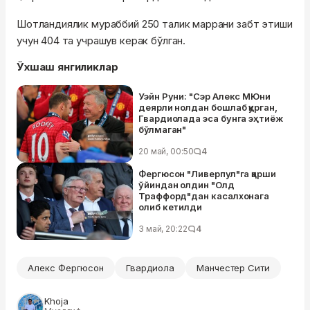
Шотландиялик мураббий 250 талик маррани забт этиши
учун 404 та учрашув керак бўлган.
Ўхшаш янгиликлар
Уэйн Руни: "Сэр Алекс МЮни
деярли нолдан бошлаб қурган,
Гвардиолада эса бунга эҳтиёж
бўлмаган"
20 май, 00:50
4
Фергюсон "Ливерпул"га қарши
ўйиндан олдин "Олд
Траффорд"дан касалхонага
олиб кетилди
3 май, 20:22
4
Алекс Фергюсон
Гвардиола
Манчестер Сити
Khoja