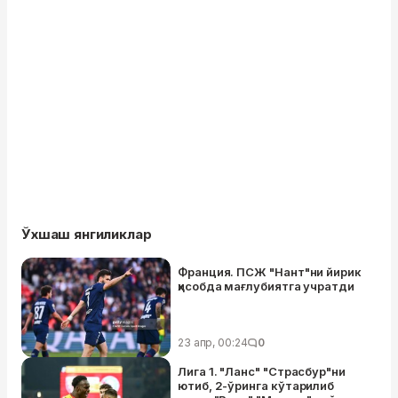
Ўхшаш янгиликлар
Франция. ПСЖ "Нант"ни йирик
ҳисобда мағлубиятга учратди
23 апр, 00:24
0
Лига 1. "Ланс" "Страсбур"ни
ютиб, 2-ўринга кўтарилиб