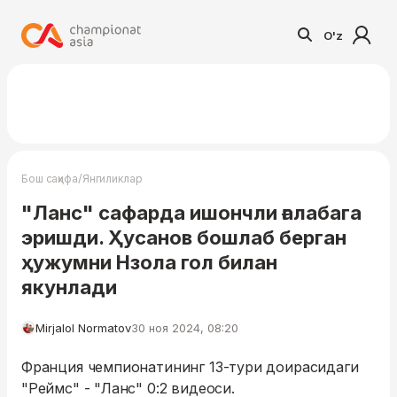
O'z
/
Бош саҳифа
Янгиликлар
"Ланс" сафарда ишончли ғалабага
эришди. Ҳусанов бошлаб берган
ҳужумни Нзола гол билан
якунлади
Mirjalol Normatov
30 ноя 2024, 08:20
Франция чемпионатининг 13-тури доирасидаги
"Реймс" - "Ланс" 0:2 видеоси.