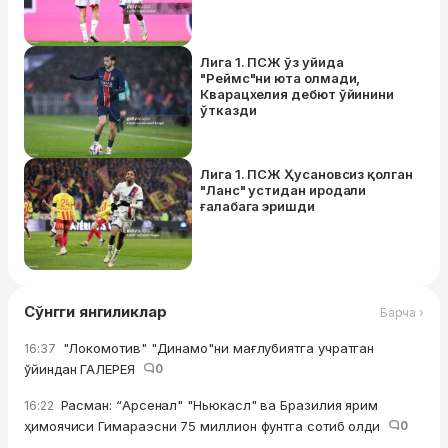
Лига 1. ПСЖ ўз уйида
"Реймс"ни юта олмади,
Кварацхелия дебют ўйинини
ўтказди
Лига 1. ПСЖ Ҳусановсиз қолган
"Ланс" устидан иродали
ғалабага эришди
Сўнгги янгиликлар
Барча ›
"Локомотив" "Динамо"ни мағлубиятга учратган
16:37
ўйиндан ГАЛЕРЕЯ
0
Расман: “Арсенал" "Ньюкасл" ва Бразилия ярим
16:22
ҳимоячиси Гимараэсни 75 миллион фунтга сотиб олди
0