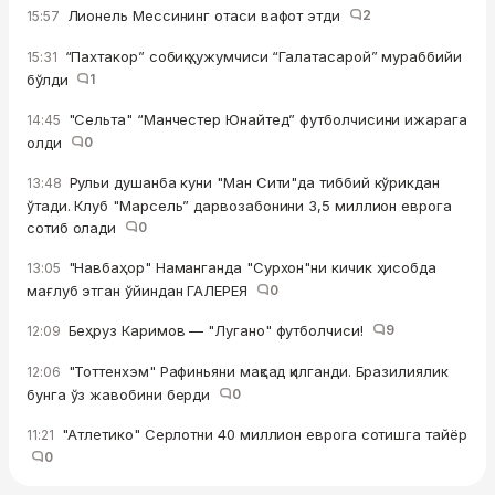
Лионель Мессининг отаси вафот этди
2
15:57
“Пахтакор” собиқ ҳужумчиси “Галатасарой” мураббийи
15:31
бўлди
1
"Сельта" “Манчестер Юнайтед” футболчисини ижарага
14:45
олди
0
Рульи душанба куни "Ман Сити"да тиббий кўрикдан
13:48
ўтади. Клуб "Марсель” дарвозабонини 3,5 миллион еврога
сотиб олади
0
"Навбаҳор" Наманганда "Сурхон"ни кичик ҳисобда
13:05
мағлуб этган ўйиндан ГАЛЕРЕЯ
0
Беҳруз Каримов — "Лугано" футболчиси!
9
12:09
"Тоттенхэм" Рафиньяни мақсад қилганди. Бразилиялик
12:06
бунга ўз жавобини берди
0
"Атлетико" Серлотни 40 миллион еврога сотишга тайёр
11:21
0