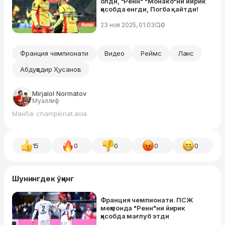
олди, "Ренн" "Монако"ни йирик
ҳисобда енгди, Погба қайтди!
23 ноя 2025, 01:03
0
Франция чемпионати
Видео
Реймс
Ланс
Абдуқодир Ҳусанов
Mirjalol Normatov
Муаллиф
Манба: championat.asia
15
0
0
0
0
Шунингдек ўқинг
Франция чемпионати. ПСЖ
меҳмонда "Ренн"ни йирик
ҳисобда мағлуб этди