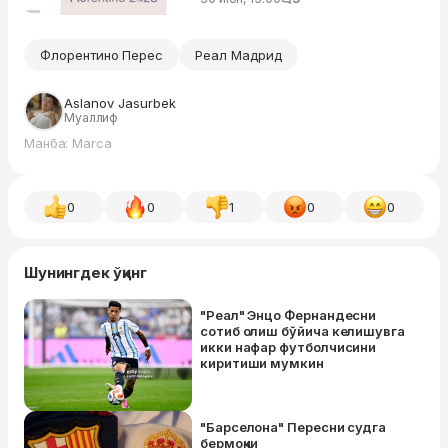
Флорентино Перес
Реал Мадрид
Aslanov Jasurbek
Муаллиф
Манба: Marca
0
0
1
0
0
Шунингдек ўқинг
"Реал" Энцо Фернандесни
сотиб олиш бўйича келишувга
икки нафар футболчисини
киритиши мумкин
"Барселона" Пересни судга
бермоқчи