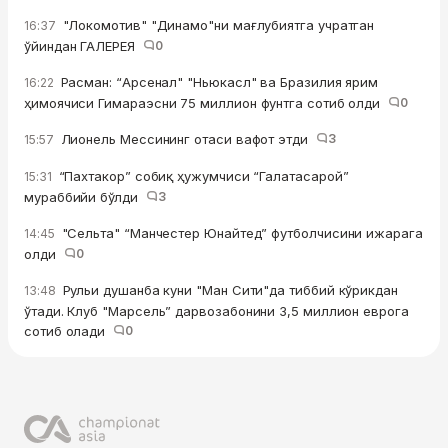
"Локомотив" "Динамо"ни мағлубиятга учратган
16:37
ўйиндан ГАЛЕРЕЯ
0
Расман: “Арсенал" "Ньюкасл" ва Бразилия ярим
16:22
ҳимоячиси Гимараэсни 75 миллион фунтга сотиб олди
0
Лионель Мессининг отаси вафот этди
3
15:57
“Пахтакор” собиқ ҳужумчиси “Галатасарой”
15:31
мураббийи бўлди
3
"Сельта" “Манчестер Юнайтед” футболчисини ижарага
14:45
олди
0
Рульи душанба куни "Ман Сити"да тиббий кўрикдан
13:48
ўтади. Клуб "Марсель” дарвозабонини 3,5 миллион еврога
сотиб олади
0