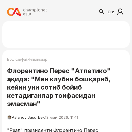
O'z
/
Бош саҳифа
Янгиликлар
Флорентино Перес "Атлетико"
ҳақида: "Мен клубни бошқариб,
кейин уни сотиб бойиб
кетадиганлар тоифасидан
эмасман"
Aslanov Jasurbek
13 май 2026, 11:41
"Реал" президенти Флорентино Перес