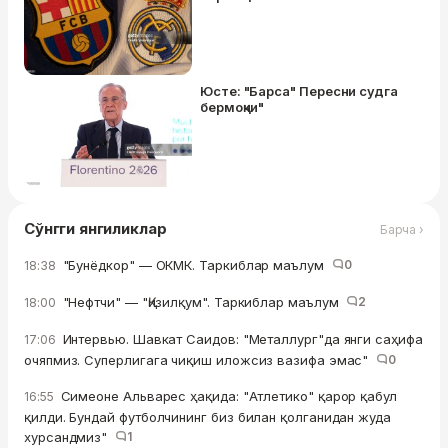
Юсте: "Барса" Пересни судга
бермоқчи"
Сўнгги янгиликлар
Барча ›
"Бунёдкор" — ОКМК. Таркиблар маълум
0
18:38
"Нефтчи" — "Қизилқум". Таркиблар маълум
2
18:00
Интервью. Шавкат Саидов: "Металлург"да янги саҳифа
17:06
очяпмиз. Суперлигага чиқиш иложсиз вазифа эмас"
0
Симеоне Альварес ҳақида: "Атлетико" қарор қабул
16:55
қилди. Бундай футболчининг биз билан қолганидан жуда
хурсандмиз"
1