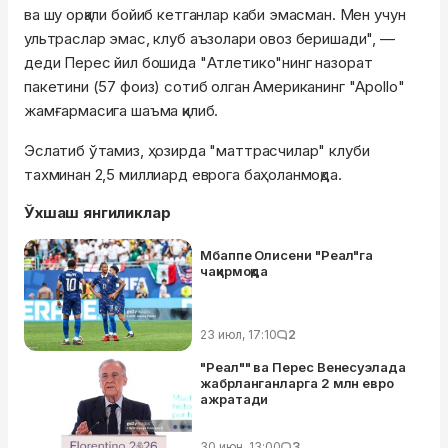
ва шу орқали бойиб кетганлар каби эмасман. Мен учун
ультраслар эмас, клуб аъзолари овоз беришади", —
деди Перес йил бошида "Атлетико"нинг назорат
пакетини (57 фоиз) сотиб олган Американинг "Apollo"
жамғармасига шаъма қилиб.
Эслатиб ўтамиз, ҳозирда "маттрасчилар" клуби
тахминан 2,5 миллиард еврога баҳоланмоқда.
Ўхшаш янгиликлар
Мбаппе Олисени "Реал"га
чақирмоқда
23 июл, 17:10
2
"Реал"" ва Перес Венесуэлада
жабрланганларга 2 млн евро
ажратади
30 июн, 13:00
3