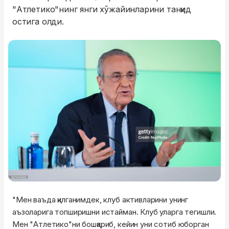
"Атлетико"нинг янги хўжайинларини танқид
остига олди.
"Мен ваъда қилганимдек, клуб активларини унинг
аъзоларига топширишни истайман. Клуб уларга тегишли.
Мен "Атлетико"ни бошқариб, кейин уни сотиб юборган