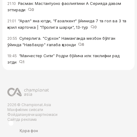
Расман: Мастантуоно фаолиятини А Серияда давом
21:10
эттиради
0
"Арал" яна ютди, "Ғазалкент" ўйинида 7 та гол ва 3 та
21:01
қизил карточка | "Пролига шарҳи", 13-тур
0
Суперлига. "Сурхон" Наманганда мезбон бўлган
20:55
ўйинда "Навбаҳор" ғалаба қозонди
6
“Манчестер Сити” Родри бўйича илк таклифни рад
19:45
этди
1
2026 © Championat.Asia
Махфийлик сиёсати
Фойдаланувчи шартномаси
Сайтда реклама
Қора фон