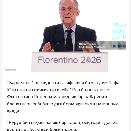
"Барселона" президенти вазифасини бажарувчи Рафа
Юсте каталонияликлар клуби "Реал" президенти
Флорентино Пересни мадридликлар раҳбарининг
баёнотлари сабабли судга бермоқчи эканини маълум
қилди.
"Ғурур билан ҳимояланиш бир нарса, орқаваротдан иш
кўриш эса бутунлай бошқа нарса.