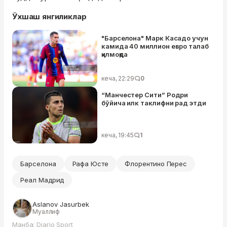
Ўхшаш янгиликлар
"Барселона" Марк Касадо учун
камида 40 миллион евро талаб
қилмоқда
кеча, 22:29
0
“Манчестер Сити” Родри
бўйича илк таклифни рад этди
кеча, 19:45
1
Барселона
Рафа Юсте
Флорентино Перес
Реал Мадрид
Aslanov Jasurbek
Муаллиф
Манба: Diario Sport