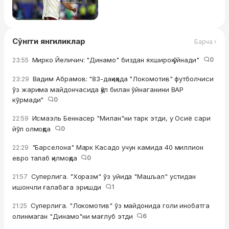
Сўнгги янгиликлар
Барча ›
Мирко Йеличич: "Динамо" биздан яхшироқ ўйнади"
0
23:55
Вадим Абрамов: "83-дақиқада "Локомотив" футболчиси
23:29
ўз жарима майдончасида қўл билан ўйнаганини ВАР
кўрмади"
0
Исмаэль Беннасер "Милан"ни тарк этди, у Осиё сари
22:59
йўл олмоқда
0
"Барселона" Марк Касадо учун камида 40 миллион
22:29
евро талаб қилмоқда
0
Суперлига. "Хоразм" ўз уйида "Машъал" устидан
21:57
ишончли ғалабага эришди
1
Суперлига. "Локомотив" ўз майдонида голи инобатга
21:25
олинмаган "Динамо"ни мағлуб этди
6