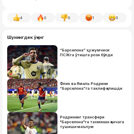
4
0
0
1
0
Шунингдек ўқинг
“Барселона” ҳужумчиси
ПСЖга ўтишга рози бўлди
Флик ва Ямаль Родрини
“Барселона”га таклиф қилишди
Родрининг трансфери
"Барселона"га тахминан қанчага
тушиши маълум