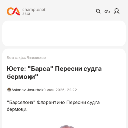
O'z
/
Бош саҳифа
Янгиликлар
Юсте: "Барса" Пересни судга
бермоқчи"
Aslanov Jasurbek
9 июн 2026, 22:22
"Барселона" Флорентино Пересни судга
бермоқчи.