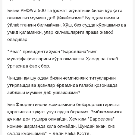
Бизни УЕФАга 500 та ҳужжат жўнатиши билан қўрқита
олишингиз мумкин деб ўйлайсизми? Бу одам нимани
ўйлаётганини билмайман. Хўш, биз судда кўришамиз ва
умид қиламанки, улар қилмишларига яраша жавоб
оладилар.
"Реал" президенти ҳамон "Барселона"нинг
муваффақиятларини кўра олмаяпти. Ҳасад ва ғазаб
ўртасида фарқ бор.
Чиндан ҳам шу одам бизни чемпионлик титулларини
ўғирлашда ва ҳакамлар ёрдамида ғалаба қозонишда
айблаши мумкин деб ўйлайсизми?
Биз Флорентинони жамоамизни беқарорлаштиришга
қаратилган туҳмат учун судга берамиз. Эмблемамизга
ҳеч ким доғ тушира олмайди. Ҳеч ким "Барселона"
номини шарманда қила олмайди. Шундай экан, биз
судда кўришамиз", – деди Рафа Юсте.