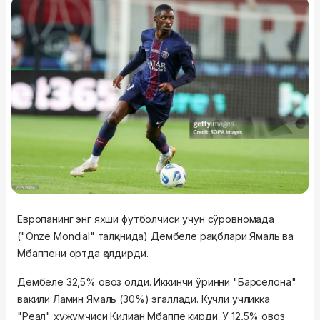
Европанинг энг яхши футболчиси учун сўровномада
("
Onze Mondial"
талқинида) Дембеле рақиблари Ямаль ва
Мбаппени ортда қолдирди.
Дембеле 32,5% овоз олди. Иккинчи ўринни "Барселона"
вакили Ламин Ямаль (30%) эгаллади. Кучли учликка
"Реал" ҳужумчиси Килиан Мбаппе кирди. У 12,5% овоз