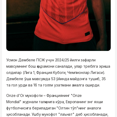
Усмон Дембеле ПСЖ учун 2024/25 йилги зафарли
мавсумнинг бош қаҳрамони саналади, улар треблга эриша
олдилар (Лига 1, Франция Кубоги, Чемпионлар Лигаси).
Дембеле ўша мавсумда 53 ўйинда майдонга тушиб, 35
та гол урди ва 16 та голли узатмани амалга оширди.
Onze d'Or
мукофоти – Франциянинг "
Onze
Mondial"
журнали талқинига кўра, Европанинг энг яхши
футболчисига бериладиган "Олтин тўп"нинг аналоги
ҳисобланади. Ушбу мукофот "лаънат" деб ҳисобланади,