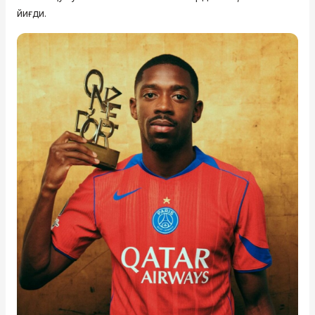
йиғди.