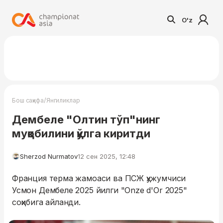
O'z
/
Бош саҳифа
Янгиликлар
Дембеле "Олтин тўп"нинг
муқобилини қўлга киритди
Sherzod Nurmatov
12 сен 2025, 12:48
Франция терма жамоаси ва ПСЖ ҳужумчиси
Усмон Дембеле 2025 йилги "Onze d'Or 2025"
соҳибига айланди.