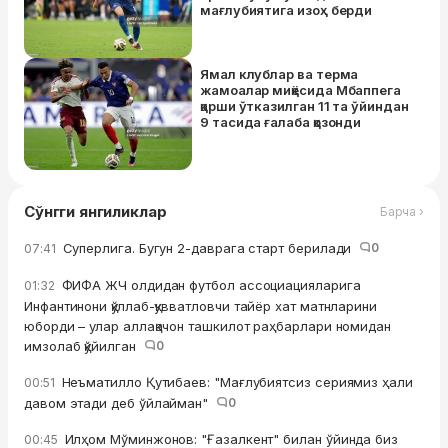
мағлубиятига изоҳ берди
Ямал клублар ва терма
жамоалар миқёсида Мбаппега
қарши ўтказилган 11 та ўйиндан
9 тасида ғалаба қозонди
Сўнгги янгиликлар
Барча ›
Суперлига. Бугун 2-даврага старт берилади
0
07:41
ФИФА ЖЧ олдидан футбол ассоциацияларига
01:32
Инфантинони қўллаб-қувватловчи тайёр хат матнларини
юборди – улар аллақачон ташкилот раҳбарлари номидан
имзолаб қўйилган
0
Неъматилло Қутибаев: "Мағлубиятсиз сериямиз ҳали
00:51
давом этади деб ўйлайман"
0
Илҳом Мўминжонов: "Ғазалкент" билан ўйинда биз
00:45