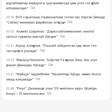
мураббийлар майдонга тушганимизда ҳам учта гол қўйиб
юбормасдик"
2
ЕЧЛ саралаши. Раҳмоналиев голли пас берган ўйинда
00:19
"Сабаҳ" минимал фарқ билан ютқазди
0
Азамат Шарипов: "Дарвозабонимизнинг иккита
00:02
хатоси туфайли мағлуб бўлдик"
0
Асрор Алиқулов: "Ўтказиб юборилган ҳар икки гол
23:41
тасодифга ўхшади"
0
Фарҳод Нишонов: "Шўртан"га қарши баҳс биз учун
23:33
финал ўйинидек бўлади"
0
"Жайхун" мураббийи: "Вазиятлар бўлди, аммо бизга
23:21
омад етишмади"
1
"Реал" Диоманде учун 125 миллион евро тўлайди,
22:48
бонус – 15 миллионгача
2