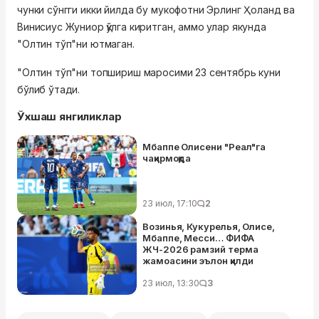
чунки сўнгги икки йилда бу мукофотни Эрлинг Ҳоланд ва
Винисиус Жуниор қўлга киритган, аммо улар якунда
"Олтин тўп"ни ютмаган.
"Олтин тўп"ни топшириш маросими 23 сентябрь куни
бўлиб ўтади.
Ўхшаш янгиликлар
Мбаппе Олисени "Реал"га
чақирмоқда
23 июл, 17:10
2
Возинья, Кукурелья, Олисе,
Мбаппе, Месси… ФИФА
ЖЧ-2026 рамзий терма
жамоасини эълон қилди
23 июл, 13:30
3