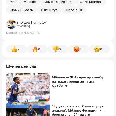
Килиан Мбаппе
Усмон Дембеле
Onze Mondial
Ламин Ямаль
Олтин тўп
Onze d'Or
Sherzod Nurmatov
Муаллиф
Манба: beIN SPORTS
7
0
0
0
0
Шунингдек ўқинг
Мбаппе — ЖЧ тарихида ушбу
натижага эришган ягона
футболчи
"Бу уятли ҳолат. Дешам учун
аламли". Мбаппе Франциянинг
бронза учун ўйиндаги