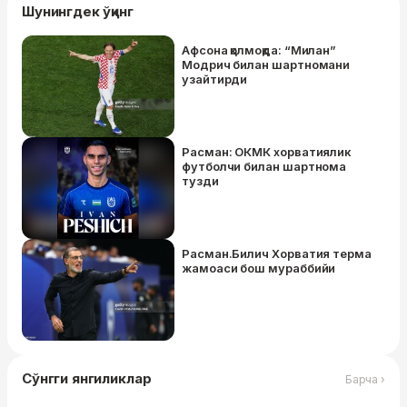
Шунингдек ўқинг
Афсона қолмоқда: “Милан”
Модрич билан шартномани
узайтирди
Расман: ОКМК хорватиялик
футболчи билан шартнома
тузди
Расман.Билич Хорватия терма
жамоаси бош мураббийи
Сўнгги янгиликлар
Барча ›