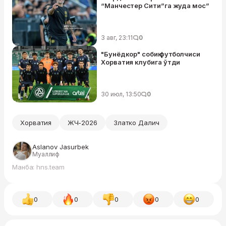
“Манчестер Сити”га жуда мос”
3 авг, 23:11
0
"Бунёдкор" собиқ футболчиси
Хорватия клубига ўтди
30 июл, 13:50
0
Хорватия
ЖЧ-2026
Златко Далич
Aslanov Jasurbek
Муаллиф
Манба: hns.team
0
0
0
0
0