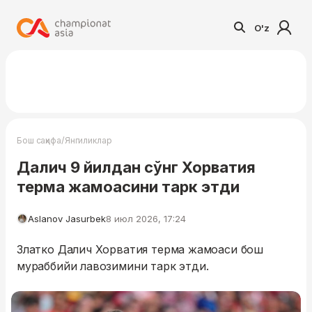
O'z
/
Бош саҳифа
Янгиликлар
Далич 9 йилдан сўнг Хорватия
терма жамоасини тарк этди
Aslanov Jasurbek
8 июл 2026, 17:24
Златко Далич Хорватия терма жамоаси бош
мураббийи лавозимини тарк этди.