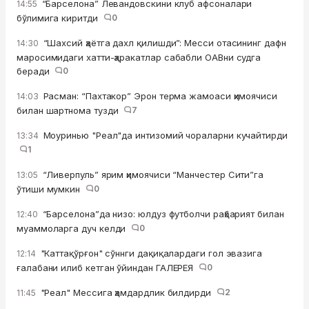
“Барселона” Левандовскини клуб афсоналари
14:55
бўлимига киритди
0
“Шахсий ҳаётга дахл қилишди”: Месси отасининг дафн
14:30
маросимидаги хатти-ҳаракатлар сабабли ОАВни судга
беради
0
Расман: “Пахтакор” Эрон терма жамоаси ҳимоячиси
14:03
билан шартнома тузди
7
Моуринью "Реал"да интизомий чораларни кучайтирди
13:34
1
“Ливерпуль” ярим ҳимоячиси “Манчестер Сити”га
13:05
ўтиши мумкин
0
“Барселона”да низо: юлдуз футболчи раҳбарият билан
12:40
муаммоларга дуч келди
0
"Каттақўрғон" сўннги дақиқалардаги гол эвазига
12:14
ғалабани илиб кетган ўйиндан ГАЛЕРЕЯ
0
"Реал" Мессига ҳамдардлик билдирди
2
11:45