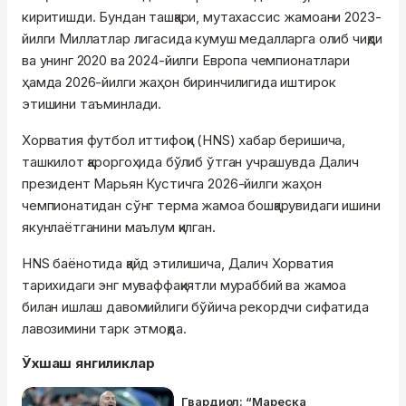
киритишди. Бундан ташқари, мутахассис жамоани 2023-
йилги Миллатлар лигасида кумуш медалларга олиб чиқди
ва унинг 2020 ва 2024-йилги Европа чемпионатлари
ҳамда 2026-йилги жаҳон биринчилигида иштирок
этишини таъминлади.
Хорватия футбол иттифоқи (HNS) хабар беришича,
ташкилот қароргоҳида бўлиб ўтган учрашувда Далич
президент Марьян Кустичга 2026-йилги жаҳон
чемпионатидан сўнг терма жамоа бошқарувидаги ишини
якунлаётганини маълум қилган.
HNS баёнотида қайд этилишича, Далич Хорватия
тарихидаги энг муваффақиятли мураббий ва жамоа
билан ишлаш давомийлиги бўйича рекордчи сифатида
лавозимини тарк этмоқда.
Ўхшаш янгиликлар
Гвардиол: “Мареска