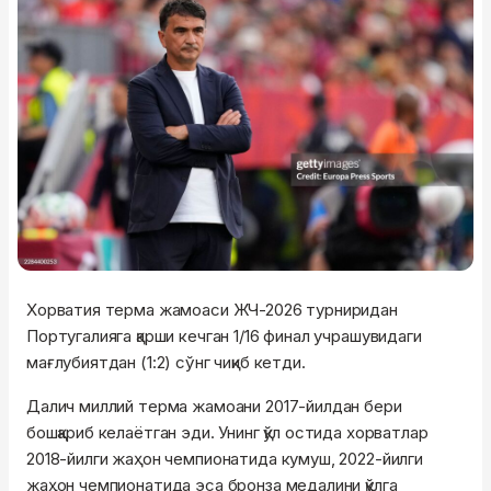
Хорватия терма жамоаси ЖЧ-2026 турниридан
Португалияга қарши кечган 1/16 финал учрашувидаги
мағлубиятдан (1:2) сўнг чиқиб кетди.
Далич миллий терма жамоани 2017-йилдан бери
бошқариб келаётган эди. Унинг қўл остида хорватлар
2018-йилги жаҳон чемпионатида кумуш, 2022-йилги
жаҳон чемпионатида эса бронза медалини қўлга