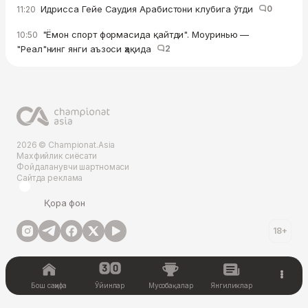
Идрисса Гейе Саудия Арабистони клубига ўтди
0
11:20
"Ёмон спорт формасида қайтди". Моуринью —
10:50
"Реал"нинг янги аъзоси ҳақида
2
2026 © Championat.Asia
Махфийлик сиёсати
Фойдаланувчи шартномаси
Сайтда реклама
Қора фон
18+
Бош саҳифа
Ўйинлар
Мусобақалар
Янгиликлар