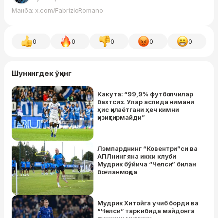
Манба: x.com/FabrizioRomano
0
0
0
0
0
Шунингдек ўқинг
Какута: “99,9% футболчилар
бахтсиз. Улар аслида нимани
ҳис қилаётгани ҳеч кимни
қизиқтирмайди”
Лэмпарднинг “Ковентри”си ва
АПЛнинг яна икки клуби
Мудрик бўйича “Челси” билан
боғланмоқда
Мудрик Хитойга учиб борди ва
“Челси” таркибида майдонга