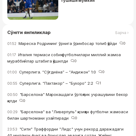
тушиши мумкин
Сўнгги янгиликлар
Барча ›
Мареска Родрининг ўрнига ўринбосар топиб қўйди
0
01:52
Италия термаси собиқ футболчилари миллий жамоа
01:17
мураббийлар штабига қўшилди
0
Суперлига. “Сўғдиёна” – “Андижон” 1:0
0
01:00
Суперлига. “Пахтакор” – “Бухоро” 2:2
1
00:55
"Барселона" Марокашдаги ўртоқлик учрашувини бекор
00:50
қилди
0
"Барселона" ва "Ливерпуль" қизиққан футболчи жамоаси
00:29
билан шартномани узайтиради
0
"Сити" Траффордни "Лидс" учун рекорд даражадаги
23:53
40 миллион фунт ва бонуслар эвазига сотди. Жеймс