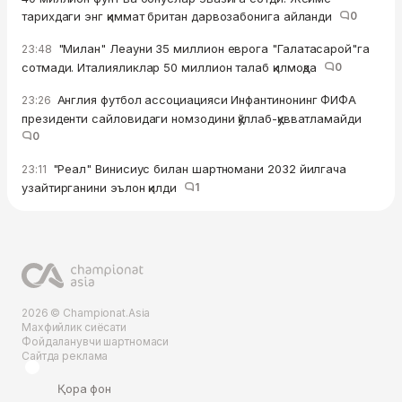
тарихдаги энг қиммат британ дарвозабонига айланди
0
"Милан" Леауни 35 миллион еврога "Галатасарой"га
23:48
сотмади. Италияликлар 50 миллион талаб қилмоқда
0
Англия футбол ассоциацияси Инфантинонинг ФИФА
23:26
президенти сайловидаги номзодини қўллаб-қувватламайди
0
"Реал" Винисиус билан шартномани 2032 йилгача
23:11
узайтирганини эълон қилди
1
2026 © Championat.Asia
Махфийлик сиёсати
Фойдаланувчи шартномаси
Сайтда реклама
Қора фон