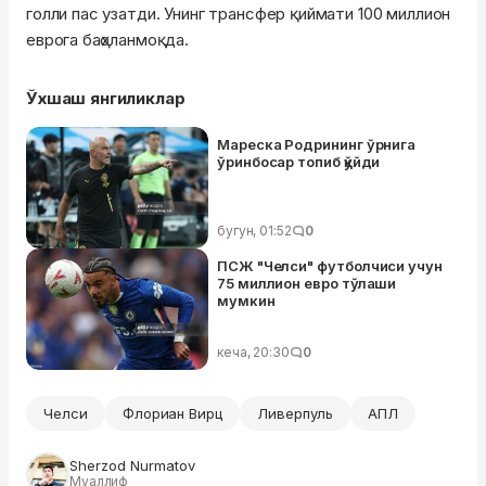
голли пас узатди. Унинг трансфер қиймати 100 миллион
еврога баҳоланмоқда.
Ўхшаш янгиликлар
Мареска Родрининг ўрнига
ўринбосар топиб қўйди
бугун, 01:52
0
ПСЖ "Челси" футболчиси учун
75 миллион евро тўлаши
мумкин
кеча, 20:30
0
Челси
Флориан Вирц
Ливерпуль
АПЛ
Sherzod Nurmatov
Муаллиф