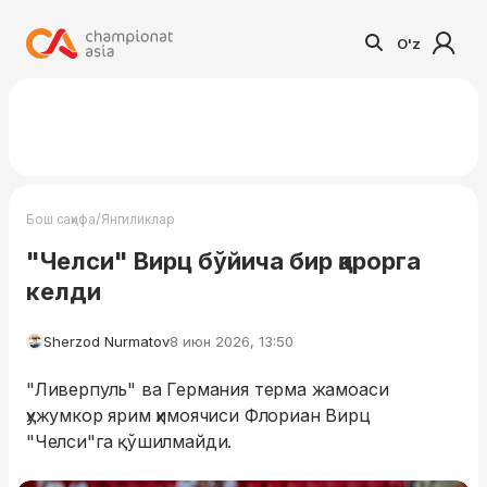
O'z
/
Бош саҳифа
Янгиликлар
"Челси" Вирц бўйича бир қарорга
келди
Sherzod Nurmatov
8 июн 2026, 13:50
"Ливерпуль" ва Германия терма жамоаси
ҳужумкор ярим ҳимоячиси Флориан Вирц
"Челси"га қўшилмайди.