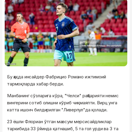
Бу ҳақда инсайдер Фабрицио Романо ижтимоий
тармоқларда хабар берди.
Манбанинг сўзларига кўра, "Челси" раҳбарияти немис
вингерини сотиб олишни кўриб чиқмаяпти. Вирц унга
катта ишонч билдирилган "Ливерпул"да қолади.
23 ёшли Флориан ўтган мавсум мерсисайдликлар
таркибида 33 ўйинда қатнашиб, 5 та гол урди ва 3 та