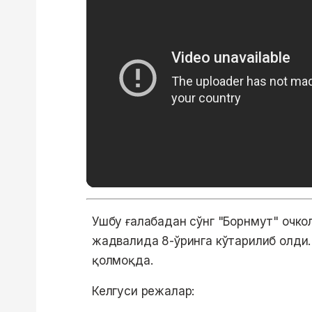
Ушбу ғалабадан сўнг "Борнмут" очкол
жадвалида 8-ўринга кўтарилиб олди. 
қолмоқда.
Келгуси режалар: