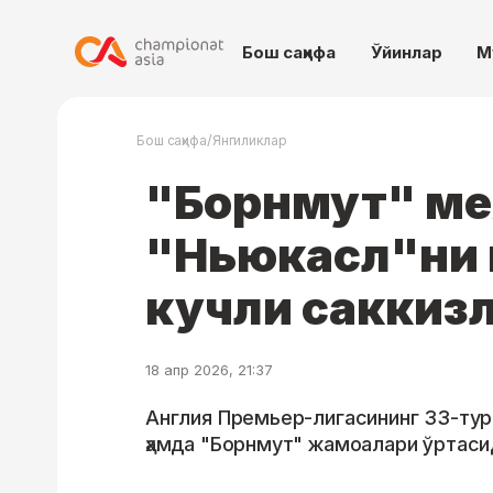
Бош саҳифа
Ўйинлар
М
/
Бош саҳифа
Янгиликлар
"Борнмут" ме
"Ньюкасл"ни 
кучли саккиз
18 апр 2026, 21:37
Англия Премьер-лигасининг 33-ту
ҳамда "Борнмут" жамоалари ўртаси