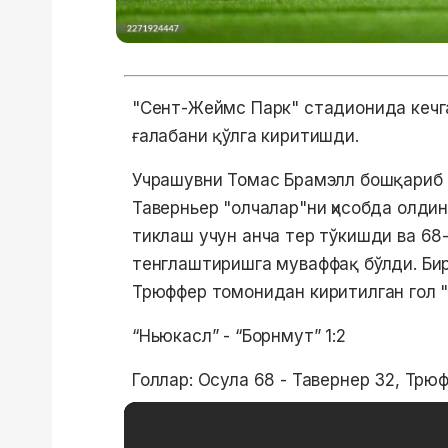
"Сент-Жеймс Парк" стадионида кечган
ғалабани қўлга киритишди.
Учрашувни Томас Брамэлл бошқариб 
Таверньер "олчалар"ни ҳисобда олди
тиклаш учун анча тер тўкишди ва 68
тенглаштиришга муваффақ бўлди. Бир
Трюффер томонидан киритилган гол "
“Ньюкасл” - “Борнмут” 1:2
Голлар: Осула 68 - Тавернер 32, Трю