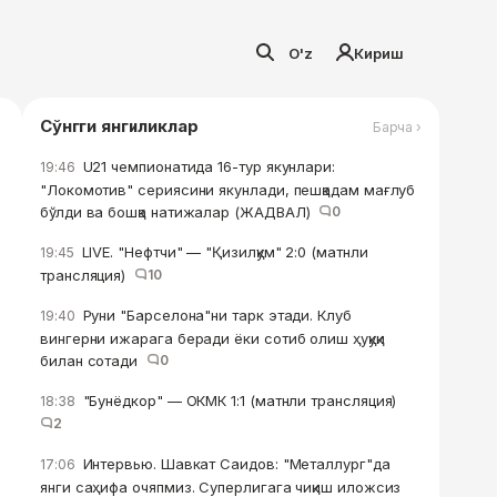
O'z
Кириш
Сўнгги янгиликлар
Барча ›
U21 чемпионатида 16-тур якунлари:
19:46
"Локомотив" сериясини якунлади, пешқадам мағлуб
бўлди ва бошқа натижалар (ЖАДВАЛ)
0
LIVE. "Нефтчи" — "Қизилқум" 2:0 (матнли
19:45
трансляция)
10
Руни "Барселона"ни тарк этади. Клуб
19:40
вингерни ижарага беради ёки сотиб олиш ҳуқуқи
билан сотади
0
"Бунёдкор" — ОКМК 1:1 (матнли трансляция)
18:38
2
Интервью. Шавкат Саидов: "Металлург"да
17:06
янги саҳифа очяпмиз. Суперлигага чиқиш иложсиз