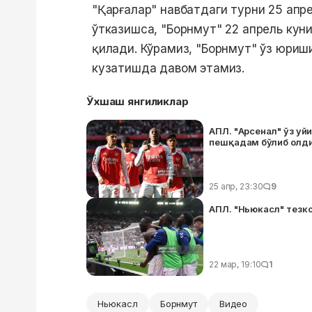
"Қарғалар" навбатдаги турни 25 апр
ўтказишса, "Борнмут" 22 апрель ку
қилади. Кўрамиз, "Борнмут" ўз юриш
кузатишда давом этамиз.
Ўхшаш янгиликлар
АПЛ. "Арсенал" ўз уй
пешқадам бўлиб олд
25 апр, 23:30
9
АПЛ. "Ньюкасл" тезко
22 мар, 19:10
1
Ньюкасл
Борнмут
Видео