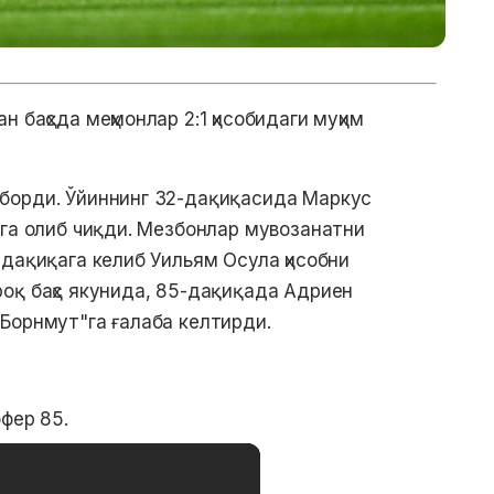
 баҳсда меҳмонлар 2:1 ҳисобидаги муҳим
борди. Ўйиннинг 32-дақиқасида Маркус
нга олиб чиқди. Мезбонлар мувозанатни
-дақиқага келиб Уильям Осула ҳисобни
оқ баҳс якунида, 85-дақиқада Адриен
Борнмут"га ғалаба келтирди.
ффер 85.