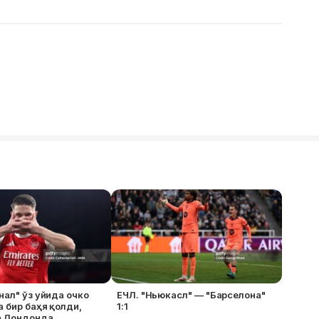
нал" ўз уйида очко
ЕЧЛ. "Ньюкасл" — "Барселона"
 бир баҳя қолди,
1:1
а Лондонда