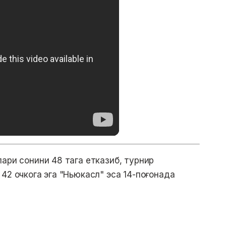
ари сонини 48 тага етказиб, турнир
42 очкога эга "Ньюкасл" эса 14-поғонада