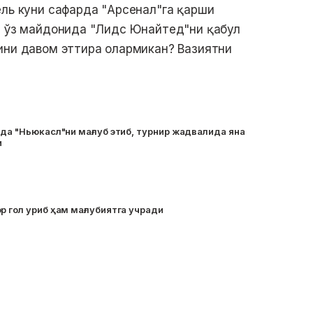
ель куни сафарда "Арсенал"га қарши
ни ўз майдонида "Лидс Юнайтед"ни қабул
ини давом эттира олармикан? Вазиятни
ида "Ньюкасл"ни мағлуб этиб, турнир жадвалида яна
и
р гол уриб ҳам мағлубиятга учради