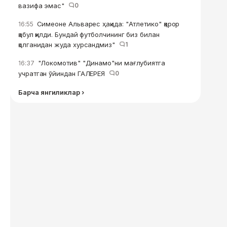
вазифа эмас"
0
Симеоне Альварес ҳақида: "Атлетико" қарор
16:55
қабул қилди. Бундай футболчининг биз билан
қолганидан жуда хурсандмиз"
1
"Локомотив" "Динамо"ни мағлубиятга
16:37
учратган ўйиндан ГАЛЕРЕЯ
0
Барча янгиликлар ›