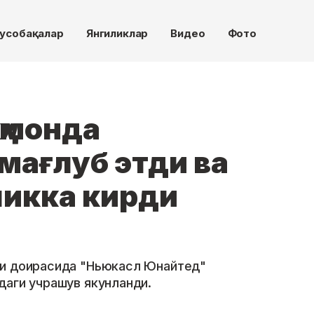
усобақалар
Янгиликлар
Видео
Фото
ҳмонда
мағлуб этди ва
ликка кирди
ри доирасида "Ньюкасл Юнайтед"
даги учрашув якунланди.