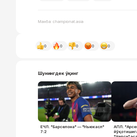
Манба: championat.asia
0
0
0
0
0
Шунингдек ўқинг
ЕЧЛ. "Барселона" — "Ньюкасл"
АПЛ. "Арсе
7:2
йўқотишига
"Челси" эс