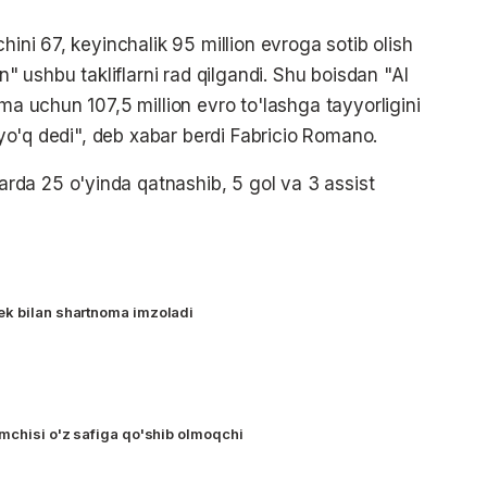
hini 67, keyinchalik 95 million evroga sotib olish
n" ushbu takliflarni rad qilgandi. Shu boisdan "Al
oma uchun 107,5 million evro to'lashga tayyorligini
 "yo'q dedi", deb xabar berdi Fabricio Romano.
da 25 o'yinda qatnashib, 5 gol va 3 assist
ek bilan shartnoma imzoladi
umchisi o'z safiga qo'shib olmoqchi