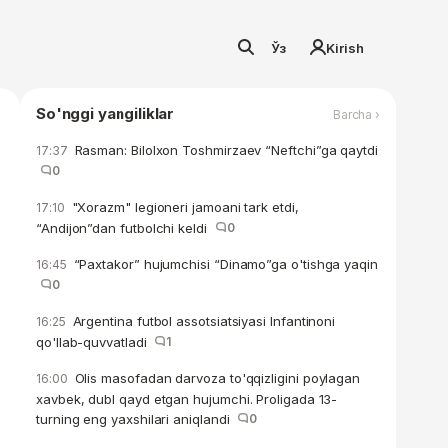
Ўз
Kirish
So'nggi yangiliklar
Barcha ›
Rasman: Bilolxon Toshmirzaev “Neftchi”ga qaytdi
17:37
0
"Xorazm" legioneri jamoani tark etdi,
17:10
“Andijon”dan futbolchi keldi
0
“Paxtakor” hujumchisi “Dinamo”ga o'tishga yaqin
16:45
0
Argentina futbol assotsiatsiyasi Infantinoni
16:25
qo'llab-quvvatladi
1
Olis masofadan darvoza to'qqizligini poylagan
16:00
xavbek, dubl qayd etgan hujumchi. Proligada 13-
turning eng yaxshilari aniqlandi
0