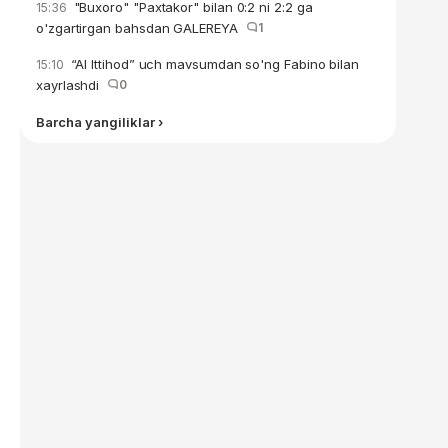
"Buxoro" "Paxtakor" bilan 0:2 ni 2:2 ga
15:36
o'zgartirgan bahsdan GALEREYA
1
“Al Ittihod” uch mavsumdan so'ng Fabino bilan
15:10
xayrlashdi
0
Barcha yangiliklar ›