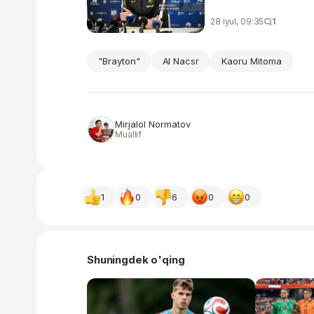
28 iyul, 09:35
1
"Brayton"
Al Nacsr
Kaoru Mitoma
Mirjalol Normatov
Muallif
1
0
6
0
0
Shuningdek o'qing