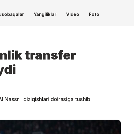
usobaqalar
Yangiliklar
Video
Foto
nlik transfer
ydi
 Nassr" qiziqishlari doirasiga tushib