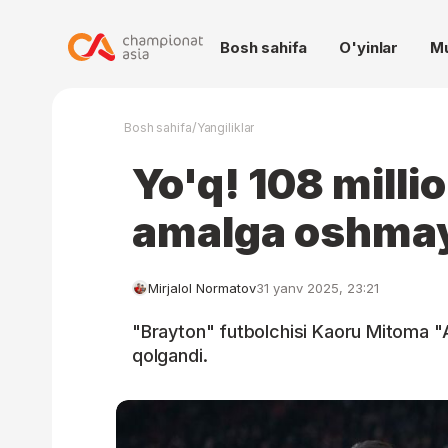
Bosh sahifa
O'yinlar
M
/
Bosh sahifa
Yangiliklar
Yo'q! 108 millio
amalga oshma
Mirjalol Normatov
31 yanv 2025, 23:21
"Brayton" futbolchisi Kaoru Mitoma "Al
qolgandi.