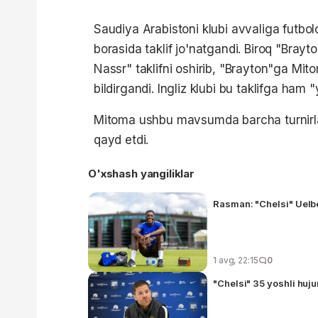
Saudiya Arabistoni klubi avvaliga futbolc
borasida taklif jo'natgandi. Biroq "Brayto
Nassr" taklifni oshirib, "Brayton"ga Mit
bildirgandi. Ingliz klubi bu taklifga ham
Mitoma ushbu mavsumda barcha turnirlar
qayd etdi.
O'xshash yangiliklar
Rasman: "Chelsi" Uelb
1 avg, 22:15
0
"Chelsi" 35 yoshli huj