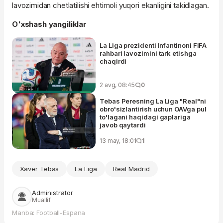
lavozimidan chetlatilishi ehtimoli yuqori ekanligini takidlagan.
O'xshash yangiliklar
La Liga prezidenti Infantinoni FIFA
rahbari lavozimini tark etishga
chaqirdi
2 avg, 08:45
0
Tebas Peresning La Liga "Real"ni
obro'sizlantirish uchun OAVga pul
to'lagani haqidagi gaplariga
javob qaytardi
13 may, 18:01
1
Xaver Tebas
La Liga
Real Madrid
Administrator
Muallif
Manba: Football-Еѕраna