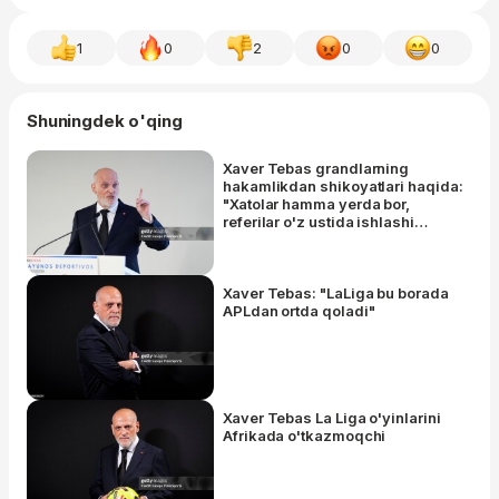
1
0
2
0
0
Shuningdek o'qing
Xaver Tebas grandlarning
hakamlikdan shikoyatlari haqida:
"Xatolar hamma yerda bor,
referilar o'z ustida ishlashi
kerak"
Xaver Tebas: "LaLiga bu borada
APLdan ortda qoladi"
Xaver Tebas La Liga o'yinlarini
Afrikada o'tkazmoqchi