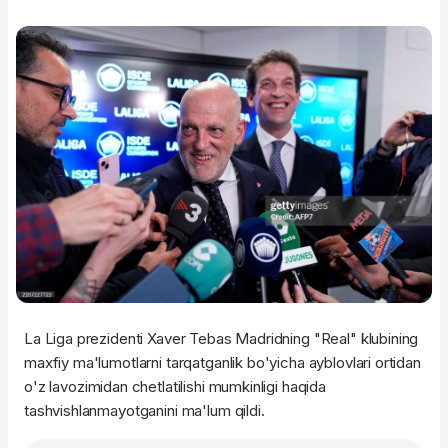
La Liga prezidenti Xaver Tebas Madridning "Real" klubining
maxfiy ma'lumotlarni tarqatganlik bo'yicha ayblovlari ortidan
o'z lavozimidan chetlatilishi mumkinligi haqida
tashvishlanmayotganini ma'lum qildi.