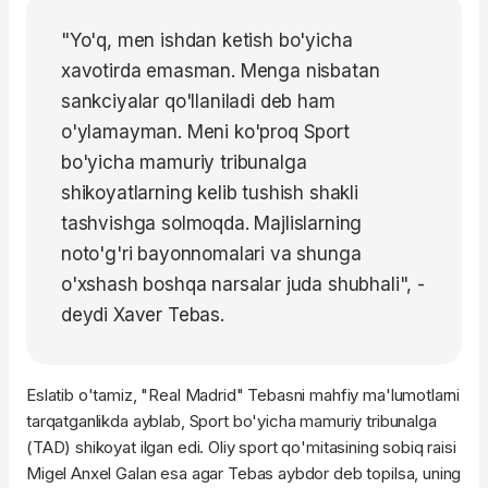
"Yo'q, men ishdan ketish bo'yicha
xavotirda emasman. Menga nisbatan
sankciyalar qo'llaniladi deb ham
o'ylamayman. Meni ko'proq Sport
bo'yicha mamuriy tribunalga
shikoyatlarning kelib tushish shakli
tashvishga solmoqda. Majlislarning
noto'g'ri bayonnomalari va shunga
o'xshash boshqa narsalar juda shubhali", -
deydi Xaver Tebas.
Eslatib o'tamiz, "Real Madrid" Tebasni mahfiy ma'lumotlarni
tarqatganlikda ayblab, Sport bo'yicha mamuriy tribunalga
(TAD) shikoyat ilgan edi. Oliy sport qo'mitasining sobiq raisi
Migel Anxel Galan esa agar Tebas aybdor deb topilsa, uning