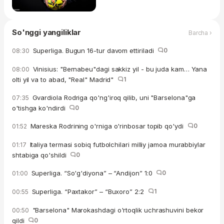
So'nggi yangiliklar
Barcha ›
Superliga. Bugun 16-tur davom ettiriladi
0
08:30
Vinisius: "Bernabeu"dagi sakkiz yil - bu juda kam… Yana
08:00
olti yil va to abad, "Real" Madrid"
1
Gvardiola Rodriga qo'ng'iroq qilib, uni "Barselona"ga
07:35
o'tishga ko'ndirdi
0
Mareska Rodrining o'rniga o'rinbosar topib qo'ydi
0
01:52
Italiya termasi sobiq futbolchilari milliy jamoa murabbiylar
01:17
shtabiga qo'shildi
0
Superliga. “So'g'diyona” – “Andijon” 1:0
0
01:00
Superliga. “Paxtakor” – “Buxoro” 2:2
1
00:55
"Barselona" Marokashdagi o'rtoqlik uchrashuvini bekor
00:50
qildi
0