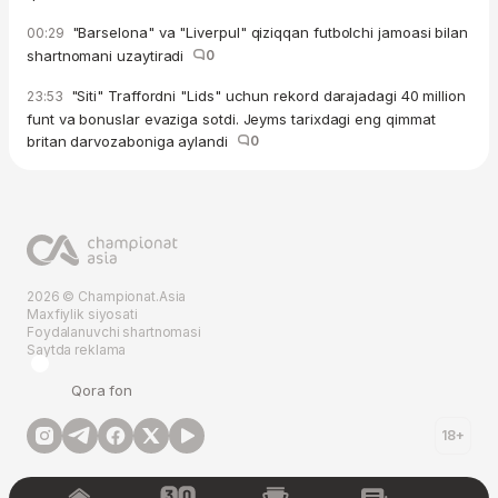
"Barselona" va "Liverpul" qiziqqan futbolchi jamoasi bilan
00:29
shartnomani uzaytiradi
0
"Siti" Traffordni "Lids" uchun rekord darajadagi 40 million
23:53
funt va bonuslar evaziga sotdi. Jeyms tarixdagi eng qimmat
britan darvozaboniga aylandi
0
2026 © Championat.Asia
Maxfiylik siyosati
Foydalanuvchi shartnomasi
Saytda reklama
Qora fon
18+