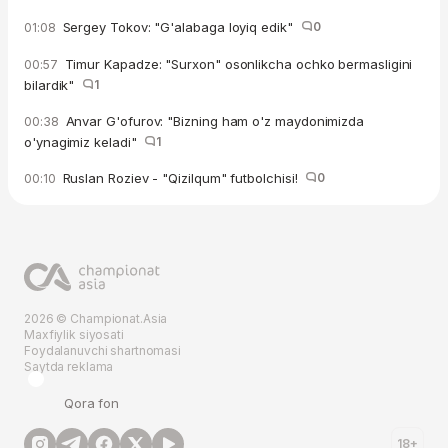
Sergey Tokov: "G'alabaga loyiq edik"
0
01:08
Timur Kapadze: "Surxon" osonlikcha ochko bermasligini
00:57
bilardik"
1
Anvar G'ofurov: "Bizning ham o'z maydonimizda
00:38
o'ynagimiz keladi"
1
Ruslan Roziev - "Qizilqum" futbolchisi!
0
00:10
2026 © Championat.Asia
Maxfiylik siyosati
Foydalanuvchi shartnomasi
Saytda reklama
Qora fon
18+