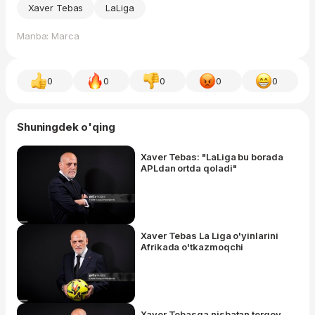
Xaver Tebas
LaLiga
Manba: Marca
0
0
0
0
0
Shuningdek o'qing
Xaver Tebas: "LaLiga bu borada
APLdan ortda qoladi"
Xaver Tebas La Liga o'yinlarini
Afrikada o'tkazmoqchi
Xaver Tebasga nisbatan tergov