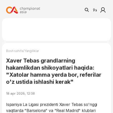
Ўз
/
Bosh sahifa
Yangiliklar
Xaver Tebas grandlarning
hakamlikdan shikoyatlari haqida:
"Xatolar hamma yerda bor, referilar
o'z ustida ishlashi kerak"
18 apr 2026, 12:38
Ispaniya La Ligasi prezidenti Xaver Tebas so'nggi
vaqtlarda "Barselona" va "Real Madrid" klublari