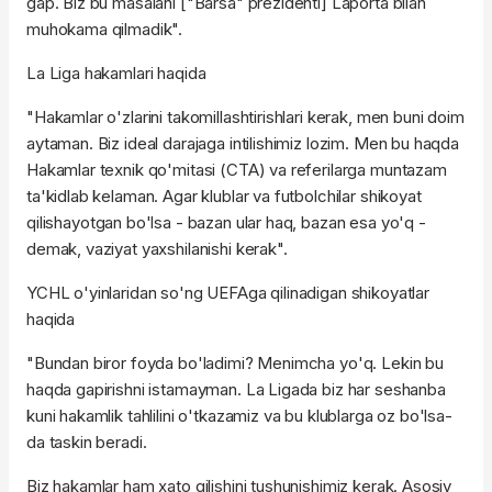
gap. Biz bu masalani ["Barsa" prezidenti] Laporta bilan
muhokama qilmadik".
La Liga hakamlari haqida
"Hakamlar o'zlarini takomillashtirishlari kerak, men buni doim
aytaman. Biz ideal darajaga intilishimiz lozim. Men bu haqda
Hakamlar texnik qo'mitasi (CTA) va referilarga muntazam
ta'kidlab kelaman. Agar klublar va futbolchilar shikoyat
qilishayotgan bo'lsa - bazan ular haq, bazan esa yo'q -
demak, vaziyat yaxshilanishi kerak".
YCHL o'yinlaridan so'ng UEFAga qilinadigan shikoyatlar
haqida
"Bundan biror foyda bo'ladimi? Menimcha yo'q. Lekin bu
haqda gapirishni istamayman. La Ligada biz har seshanba
kuni hakamlik tahlilini o'tkazamiz va bu klublarga oz bo'lsa-
da taskin beradi.
Biz hakamlar ham xato qilishini tushunishimiz kerak. Asosiy