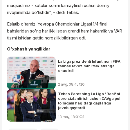
maqsadimiz - xatolar sonini kamaytirish uchun doimiy
rivojlanishda bo'lishdir", - dedi Tebas.
Eslatib o'tamiz, Yevropa Chempionlar Ligasi 1/4 final
bahslaridan so'ng har ikki ispan grandi ham hakamlik va VAR
tizimi ishidan qattiq norozilik bildirgan edi.
O'xshash yangiliklar
La Liga prezidenti Infantinoni FIFA
rahbari lavozimini tark etishga
chaqirdi
2 avg, 08:45
0
Tebas Peresning La Liga "Real"ni
obro'sizlantirish uchun OAVga pul
to'lagani haqidagi gaplariga
javob qaytardi
13 may, 18:01
1