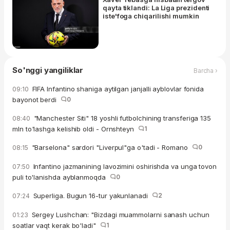
qayta tiklandi: La Liga prezidenti
iste'foga chiqarilishi mumkin
So'nggi yangiliklar
Barcha ›
FIFA Infantino shaniga aytilgan janjalli ayblovlar fonida
09:10
bayonot berdi
0
"Manchester Siti" 18 yoshli futbolchining transferiga 135
08:40
mln to'lashga kelishib oldi - Ornshteyn
1
"Barselona" sardori "Liverpul"ga o'tadi - Romano
0
08:15
Infantino jazmanining lavozimini oshirishda va unga tovon
07:50
puli to'lanishda ayblanmoqda
0
Superliga. Bugun 16-tur yakunlanadi
2
07:24
Sergey Lushchan: "Bizdagi muammolarni sanash uchun
01:23
soatlar vaqt kerak bo'ladi"
1