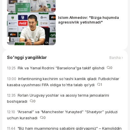
Islom Ahmedov: "Bizga hujumda
agressivlik yetishmadi"
So'nggi yangiliklar
Barcha ›
Flik va Yamal Rodrini “Barselona”ga taklif qilishdi
0
13:25
Infantinoning kechirim so'rashi kamlik qiladi: Futbolchilar
13:00
kasaba uyushmasi FIFA oldiga to'rtta talab qo'ydi
1
Forlan Urugvay yoshlar va asosiy terma jamoalarini
12:35
boshqaradi
0
“Arsenal” va “Manchester Yunayted” “Shaxtyor” yulduzi
12:10
uchun kurashadi
0
"Biz ham muammoning sababini qidiryapmiz" – Kamoliddin
11:44