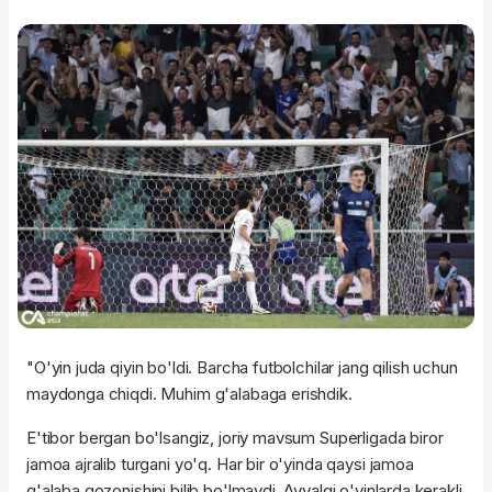
"O'yin juda qiyin bo'ldi. Barcha futbolchilar jang qilish uchun
maydonga chiqdi. Muhim g'alabaga erishdik.
E'tibor bergan bo'lsangiz, joriy mavsum Superligada biror
jamoa ajralib turgani yo'q. Har bir o'yinda qaysi jamoa
g'alaba qozonishini bilib bo'lmaydi. Avvalgi o'yinlarda kerakli