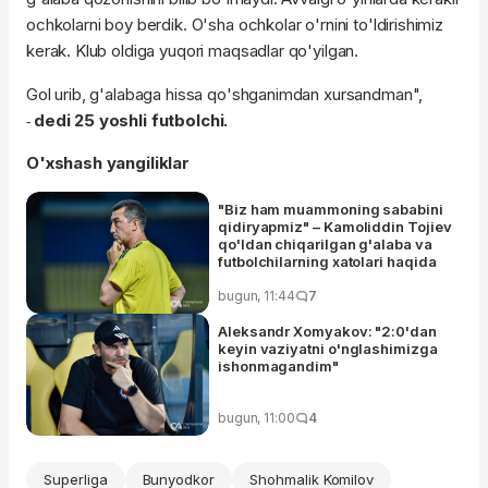
ochkolarni boy berdik. O'sha ochkolar o'rnini to'ldirishimiz
kerak. Klub oldiga yuqori maqsadlar qo'yilgan.
Gol urib, g'alabaga hissa qo'shganimdan xursandman",
dedi 25 yoshli futbolchi.
-
O'xshash yangiliklar
"Biz ham muammoning sababini
qidiryapmiz" – Kamoliddin Tojiev
qo'ldan chiqarilgan g'alaba va
futbolchilarning xatolari haqida
bugun, 11:44
7
Aleksandr Xomyakov: "2:0'dan
keyin vaziyatni o'nglashimizga
ishonmagandim"
bugun, 11:00
4
Superliga
Bunyodkor
Shohmalik Komilov