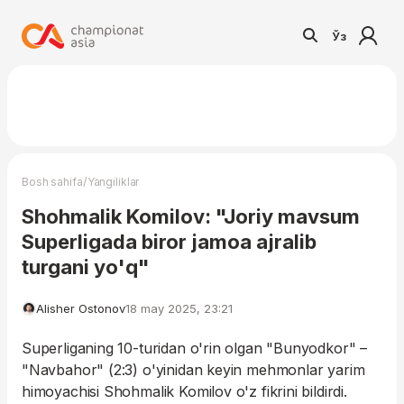
Ўз
/
Bosh sahifa
Yangiliklar
Shohmalik Komilov: "Joriy mavsum
Superligada biror jamoa ajralib
turgani yo'q"
Alisher Ostonov
18 may 2025, 23:21
Superliganing 10-turidan o'rin olgan "Bunyodkor" –
"Navbahor" (2:3) o'yinidan keyin mehmonlar yarim
himoyachisi Shohmalik Komilov o'z fikrini bildirdi.