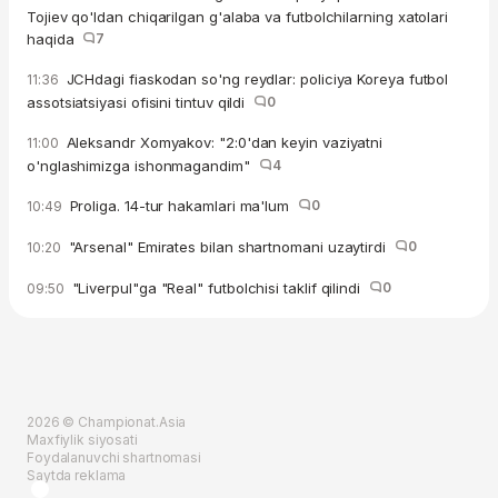
Tojiev qo'ldan chiqarilgan g'alaba va futbolchilarning xatolari
haqida
7
JCHdagi fiaskodan so'ng reydlar: policiya Koreya futbol
11:36
assotsiatsiyasi ofisini tintuv qildi
0
Aleksandr Xomyakov: "2:0'dan keyin vaziyatni
11:00
o'nglashimizga ishonmagandim"
4
Proliga. 14-tur hakamlari ma'lum
0
10:49
"Arsenal" Emirates bilan shartnomani uzaytirdi
0
10:20
"Liverpul"ga "Real" futbolchisi taklif qilindi
0
09:50
2026 © Championat.Asia
Maxfiylik siyosati
Foydalanuvchi shartnomasi
Saytda reklama