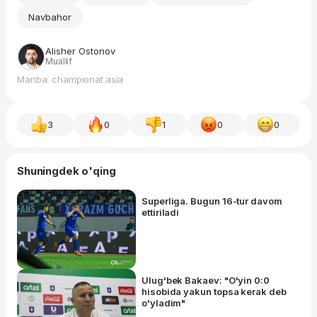
Navbahor
Alisher Ostonov
Muallif
Manba: championat.asia
3
0
1
0
0
Shuningdek o'qing
Superliga. Bugun 16-tur davom
ettiriladi
Ulug'bek Bakaev: "O'yin 0:0
hisobida yakun topsa kerak deb
o'yladim"