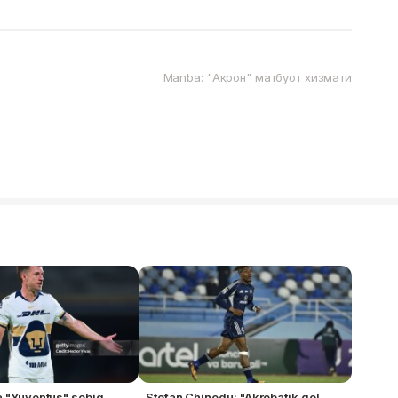
Manba: "Акрон" матбуот хизмати
a "Yuventus" sobiq
Stefan Chinedu: "Akrobatik gol