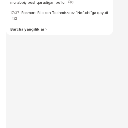
murabbiy boshqaradigan bo'ldi
0
Rasman: Bilolxon Toshmirzaev “Neftchi”ga qaytdi
17:37
2
Barcha yangiliklar ›