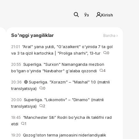
Ўз
Kirish
So'nggi yangiliklar
Barcha ›
"Aral" yana yutdi, "G'azalkent" o'yinida 7 ta gol
21:01
va 3 ta qizil kartochka | "Proliga sharhi", 13-tur
0
Superliga. "Surxon" Namanganda mezbon
20:55
bo'lgan o'yinda "Navbahor" g'alaba qozondi
4
🔴 Superliga. "Xorazm" – "Mashal" 1:0 (matnli
20:36
translyatsiya)
0
Superliga. "Lokomotiv" – "Dinamo" (matnli
20:00
translyatsiya)
2
“Manchester Siti” Rodri bo'yicha ilk taklifni rad
19:45
etdi
1
Qozog'iston terma jamoasini niderlandiyalik
19:20