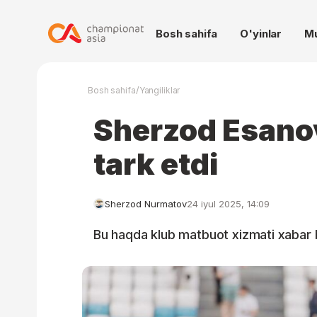
Bosh sahifa
O'yinlar
M
/
Bosh sahifa
Yangiliklar
Sherzod Esano
tark etdi
Sherzod Nurmatov
24 iyul 2025, 14:09
Bu haqda klub matbuot xizmati xabar 