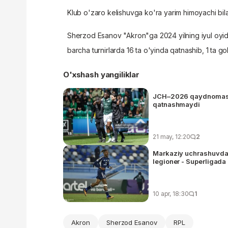
Klub o'zaro kelishuvga ko'ra yarim himoyachi bila
Sherzod Esanov "Akron"ga 2024 yilning iyul oyid
barcha turnirlarda 16 ta o'yinda qatnashib, 1 ta gol
O'xshash yangiliklar
JCH–2026 qaydnomasida
qatnashmaydi
21 may, 12:20
2
Markaziy uchrashuvda 
legioner - Superli
10 apr, 18:30
1
Akron
Sherzod Esanov
RPL