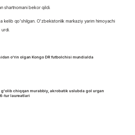
n shartnomani bekor qildi.
a kelib qo'shilgan. O'zbekistonlik markaziy yarim himoyachi
 urdi.
n o'rin olgan Kongo DR futbolchisi mundialda
g'olib chiqqan murabbiy, akrobatik uslubda gol urgan
gada 6-tur laureatlari