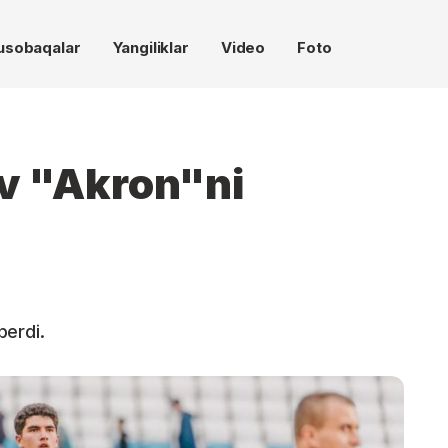
usobaqalar
Yangiliklar
Video
Foto
v "Akron"ni
berdi.