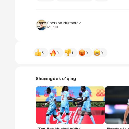
Sherzod Nurmatov
Muallif
5
0
1
0
0
Shuningdek o'qing
Top-liga klublari Afrika
"Arsenal" v