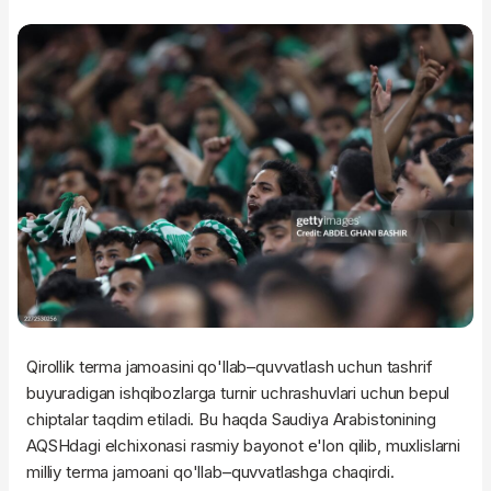
Qirollik terma jamoasini qo'llab–quvvatlash uchun tashrif
buyuradigan ishqibozlarga turnir uchrashuvlari uchun bepul
chiptalar taqdim etiladi. Bu haqda Saudiya Arabistonining
AQSHdagi elchixonasi rasmiy bayonot e'lon qilib, muxlislarni
milliy terma jamoani qo'llab–quvvatlashga chaqirdi.