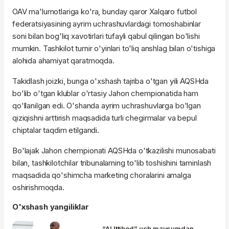
OAV ma'lumotlariga ko'ra, bunday qaror Xalqaro futbol
federatsiyasining ayrim uchrashuvlardagi tomoshabinlar
soni bilan bog'liq xavotirlari tufayli qabul qilingan bo'lishi
mumkin. Tashkilot turnir o'yinlari to'liq anshlag bilan o'tishiga
alohida ahamiyat qaratmoqda.
Takidlash joizki, bunga o'xshash tajriba o'tgan yili AQSHda
bo'lib o'tgan klublar o'rtasiy Jahon chempionatida ham
qo'llanilgan edi. O'shanda ayrim uchrashuvlarga bo'lgan
qiziqishni arttirish maqsadida turli chegirmalar va bepul
chiptalar taqdim etilgandi.
Bo'lajak Jahon chempionati AQSHda o'tkazilishi munosabati
bilan, tashkilotchilar tribunalarning to'lib toshishini taminlash
maqsadida qo'shimcha marketing choralarini amalga
oshirishmoqda.
O'xshash yangiliklar
“Al Ittihod” uch mavsumdan