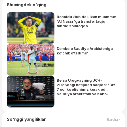
Shuningdek o'qing
Ronaldu klubida ulkan muammo:
"Al Nassr"ga transfer taqiqi
tahdid solmoqda
Dembele Saudiya Arabistoniga
ko'chib o'tadimi?
Belsa Urugvayning JCH-
2026dagi natijalari haqida: "Biz
7 ochko olishimiz kerak edi.
Saudiya Arabistoni va Kabo-
Verde..."
So'nggi yangiliklar
Barcha ›