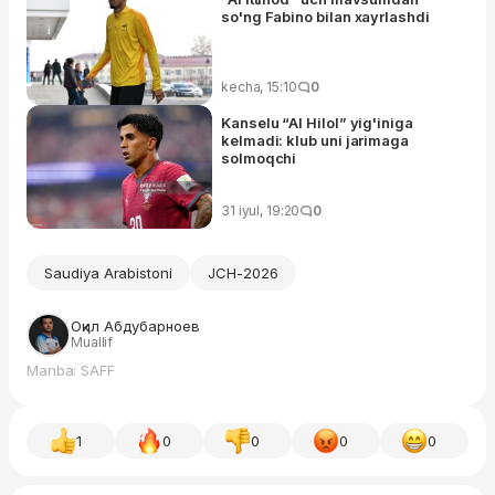
so'ng Fabino bilan xayrlashdi
kecha, 15:10
0
Kanselu “Al Hilol” yig'iniga
kelmadi: klub uni jarimaga
solmoqchi
31 iyul, 19:20
0
Saudiya Arabistoni
JCH-2026
Оқил Абдубарноев
Muallif
Manba: SAFF
1
0
0
0
0