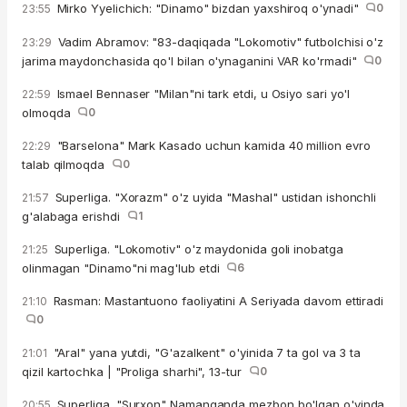
Mirko Yyelichich: "Dinamo" bizdan yaxshiroq o'ynadi"
0
23:55
Vadim Abramov: "83-daqiqada "Lokomotiv" futbolchisi o'z
23:29
jarima maydonchasida qo'l bilan o'ynaganini VAR ko'rmadi"
0
Ismael Bennaser "Milan"ni tark etdi, u Osiyo sari yo'l
22:59
olmoqda
0
"Barselona" Mark Kasado uchun kamida 40 million evro
22:29
talab qilmoqda
0
Superliga. "Xorazm" o'z uyida "Mashal" ustidan ishonchli
21:57
g'alabaga erishdi
1
Superliga. "Lokomotiv" o'z maydonida goli inobatga
21:25
olinmagan "Dinamo"ni mag'lub etdi
6
Rasman: Mastantuono faoliyatini A Seriyada davom ettiradi
21:10
0
"Aral" yana yutdi, "G'azalkent" o'yinida 7 ta gol va 3 ta
21:01
qizil kartochka | "Proliga sharhi", 13-tur
0
Superliga. "Surxon" Namanganda mezbon bo'lgan o'yinda
20:55