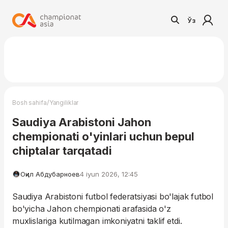
Ўз
/
Bosh sahifa
Yangiliklar
Saudiya Arabistoni Jahon
chempionati o'yinlari uchun bepul
chiptalar tarqatadi
Оқил Абдубарноев
4 iyun 2026, 12:45
Saudiya Arabistoni futbol federatsiyasi bo'lajak futbol
bo'yicha Jahon chempionati arafasida o'z
muxlislariga kutilmagan imkoniyatni taklif etdi.