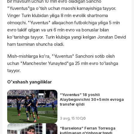
bir mavsum uchun 10 mln evro oladigan Sancho
"Yuventus"ga o'tish uchun maoshi kamayishiga tayyor.
Turin klubidan yiliga 8 mln evrolik shartnoma
Vinger
olmoqchi. "Yuventus" allaqachon futbolchiga yiliga 5 mln
evro taklif qilgan va uni 6 mln evro va bonuslar bilan
ko'tarishga tayyor. Turin klubiga yangi kelgan Jonatan Devid
ham taxminan shuncha oladi.
Mish-mishlarga ko'ra, "Yuventus" Sanchoni sotib olish
uchun "Manchester Yunayted"ga 25 mln evro to'lashga
tayyor.
O'xshash yangiliklar
“Yuventus” 18 yoshli
Alaybegovichni 30+5 mln evroga
transfer qildi
3 avg, 15:10
0
“Barselona” Ferran Torresga
kutilmagan o'rinbosar topdi