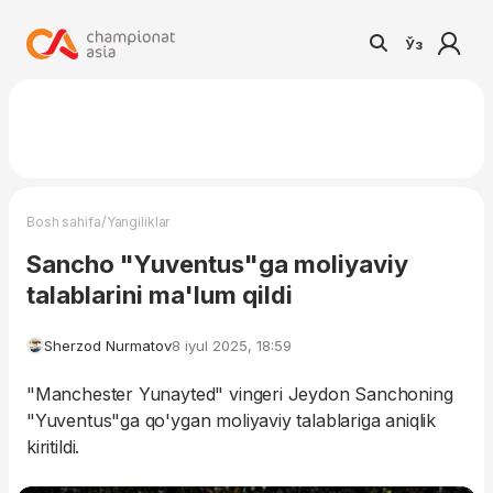
Ўз
/
Bosh sahifa
Yangiliklar
Sancho "Yuventus"ga moliyaviy
talablarini ma'lum qildi
Sherzod Nurmatov
8 iyul 2025, 18:59
"Manchester Yunayted" vingeri Jeydon Sanchoning
"Yuventus"ga qo'ygan moliyaviy talablariga aniqlik
kiritildi.