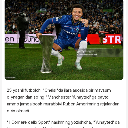
25 yoshli futbolchi "Chelsi"da ijara asosida bir mavsum
o'ynaganidan so'ng "Manchester Yunayted"ga qaytdi,
ammo jamoa bosh murabbiyi Ruben Amorimning rejalaridan
o'rin olmadi.
"
"Yunayted"da
Il Corriere dello Sport" nashrining yozishicha,