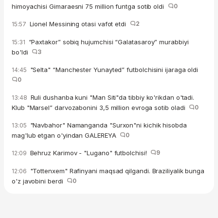
himoyachisi Gimaraesni 75 million funtga sotib oldi
0
Lionel Messining otasi vafot etdi
2
15:57
“Paxtakor” sobiq hujumchisi “Galatasaroy” murabbiyi
15:31
bo'ldi
3
"Selta" “Manchester Yunayted” futbolchisini ijaraga oldi
14:45
0
Ruli dushanba kuni "Man Siti"da tibbiy ko'rikdan o'tadi.
13:48
Klub "Marsel” darvozabonini 3,5 million evroga sotib oladi
0
"Navbahor" Namanganda "Surxon"ni kichik hisobda
13:05
mag'lub etgan o'yindan GALEREYA
0
Behruz Karimov - "Lugano" futbolchisi!
9
12:09
"Tottenxem" Rafinyani maqsad qilgandi. Braziliyalik bunga
12:06
o'z javobini berdi
0