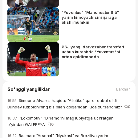
"Yuventus" "Manchester Siti"
yarim himoyachisini ijaraga
olishi mumkin
PSJ yangi darvozabon transferi
uchun kurashda "Yuventus"ni
ortda qoldirmoqda
So'nggi yangiliklar
Barcha ›
Simeone Alvares haqida: "Atletiko" qaror qabul qildi.
16:55
Bunday futbolchining biz bilan qolganidan juda xursandmiz"
0
"Lokomotiv" "Dinamo"ni mag'lubiyatga uchratgan
16:37
o'yindan GALEREYA
0
Rasman: “Arsenal" "Nyukasl" va Braziliya yarim
16:22