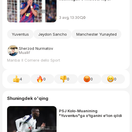
3 avg, 13:30
0
Yuventus
Jeydon Sancho
Manchester Yunayted
Sherzod Nurmatov
Muallif
Manba: Il Corriere dello Sport
4
0
0
0
0
Shuningdek o'qing
PSJ Kolo-Muanining
"Yuventus"ga o'tganini e'lon qildi