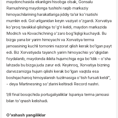
maydonchasida ekanligini hisobga olsak, Gonsalu
Ramushning maydonga tushishi raqib markaziy
himoyachilarining harakatlariga jiddiy ta’sir ko'rsatishi
mumkin edi. Gol urilganidan keyin vaziyat o'zgardi. Xorvatiya
ko'proq tavakkal qilishiga to'g'ri keldi, maydon markazida
Modrich va Kovachichning o'zaro bog'liqligi kuchaydi. Bu
bizga yana bir yarim himoyachi va Xorvatiya terma
jamoasining kuchli tomonini nazorat qilish kerak bo'lgan payt
edi. Biz Xorvatiyada tayanch yarim himoyachisi yo'qligidan
foydalanib, maydonda ikkita hujumchiga ega bo'ldik – o'sha
lahzada bu bizga juda zarur edi. Keyinroq, Xorvatiya bizning
darvozamizga hujum qilishi kerak bo'lgan vaqtda esa
boshqacharoq himoyalanish tuzilmasiga o'tish fursati keldi",
- deya Martinesning so'zlarini keltiradi Record nashri.
1/8 final bosqichida portugaliyaliklar Ispaniya terma jamoasi
bilan to'qnash kelishadi.
O'xshash yangiliklar