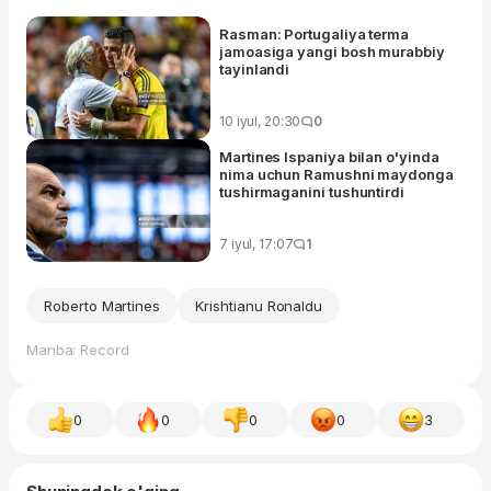
Rasman: Portugaliya terma
jamoasiga yangi bosh murabbiy
tayinlandi
10 iyul, 20:30
0
Martines Ispaniya bilan o'yinda
nima uchun Ramushni maydonga
tushirmaganini tushuntirdi
7 iyul, 17:07
1
Roberto Martines
Krishtianu Ronaldu
Manba: Record
0
0
0
0
3