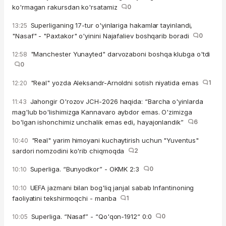
ko'rmagan rakursdan ko'rsatamiz
0
Superliganing 17-tur o'yinlariga hakamlar tayinlandi,
13:25
"Nasaf" - "Paxtakor" o'yinini Najafaliev boshqarib boradi
0
"Manchester Yunayted" darvozaboni boshqa klubga o'tdi
12:58
0
"Real" yozda Aleksandr-Arnoldni sotish niyatida emas
1
12:20
Jahongir O'rozov JCH-2026 haqida: “Barcha o'yinlarda
11:43
mag'lub bo'lishimizga Kannavaro aybdor emas. O'zimizga
bo'lgan ishonchimiz unchalik emas edi, hayajonlandik”
6
"Real" yarim himoyani kuchaytirish uchun "Yuventus"
10:40
sardori nomzodini ko'rib chiqmoqda
2
Superliga. “Bunyodkor” - OKMK 2:3
0
10:10
UEFA jazmani bilan bog'liq janjal sabab Infantinoning
10:10
faoliyatini tekshirmoqchi - manba
1
Superliga. “Nasaf” - “Qo'qon-1912“ 0:0
0
10:05