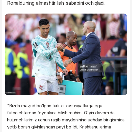
Ronalduning almashtirilishi sababini ochiqladi.
"Bizda mavjud bo'lgan turli xil xususiyatlarga ega
futbolchilardan foydalana bilish muhim. O'yin davomida
hujumchilarimiz uchun raqib maydonining uchdan bir qismiga
yetib borish qiyinlashgan payt bo'ldi. Krishtianu jarima