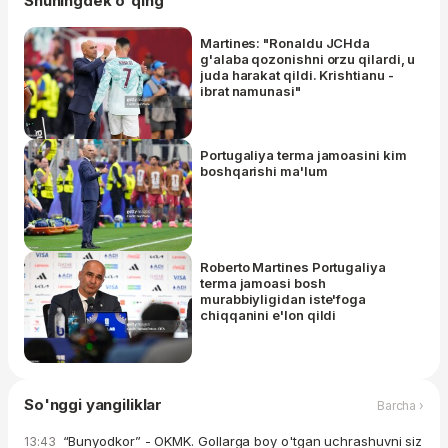
Shuningdek o'qing
Martines: "Ronaldu JCHda
g'alaba qozonishni orzu qilardi, u
juda harakat qildi. Krishtianu -
ibrat namunasi"
Portugaliya terma jamoasini kim
boshqarishi ma'lum
Roberto Martines Portugaliya
terma jamoasi bosh
murabbiyligidan iste'foga
chiqqanini e'lon qildi
So'nggi yangiliklar
Barcha ›
“Bunyodkor” - OKMK. Gollarga boy o'tgan uchrashuvni siz
13:43