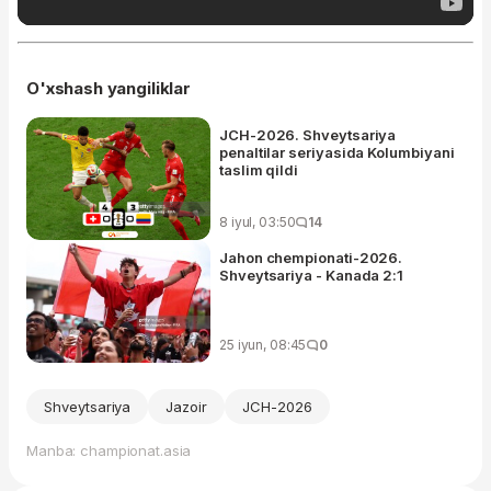
O'xshash yangiliklar
JCH-2026. Shveytsariya
penaltilar seriyasida Kolumbiyani
taslim qildi
8 iyul, 03:50
14
Jahon chempionati-2026.
Shveytsariya - Kanada 2:1
25 iyun, 08:45
0
Shveytsariya
Jazoir
JCH-2026
Manba: championat.asia