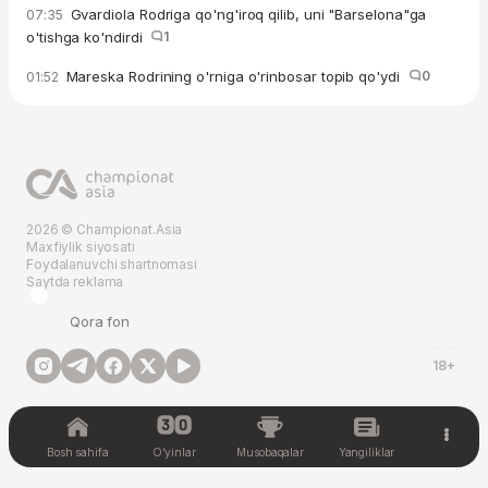
Gvardiola Rodriga qo'ng'iroq qilib, uni "Barselona"ga
07:35
o'tishga ko'ndirdi
1
Mareska Rodrining o'rniga o'rinbosar topib qo'ydi
0
01:52
2026 © Championat.Asia
Maxfiylik siyosati
Foydalanuvchi shartnomasi
Saytda reklama
Qora fon
18+
Bosh sahifa
O'yinlar
Musobaqalar
Yangiliklar