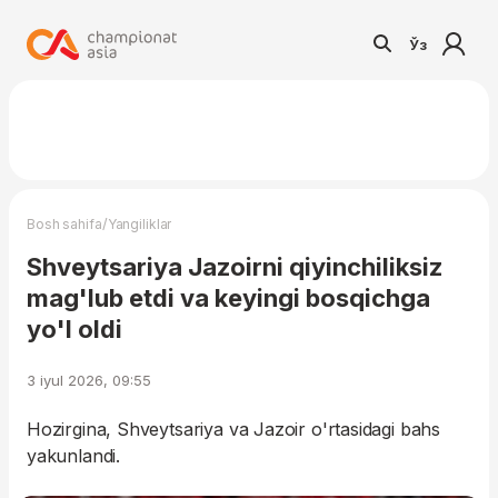
Ўз
/
Bosh sahifa
Yangiliklar
Shveytsariya Jazoirni qiyinchiliksiz
mag'lub etdi va keyingi bosqichga
yo'l oldi
3 iyul 2026, 09:55
Hozirgina, Shveytsariya va Jazoir o'rtasidagi bahs
yakunlandi.