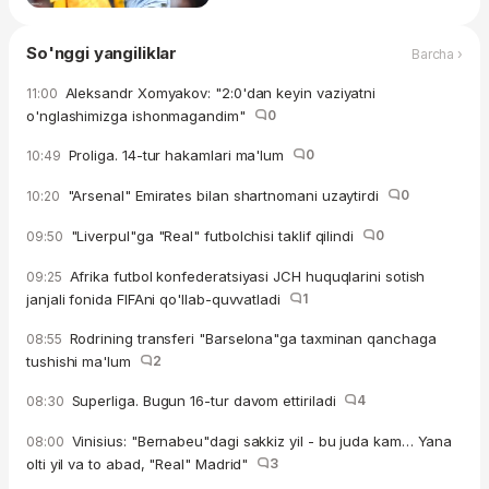
So'nggi yangiliklar
Barcha ›
Aleksandr Xomyakov: "2:0'dan keyin vaziyatni
11:00
o'nglashimizga ishonmagandim"
0
Proliga. 14-tur hakamlari ma'lum
0
10:49
"Arsenal" Emirates bilan shartnomani uzaytirdi
0
10:20
"Liverpul"ga "Real" futbolchisi taklif qilindi
0
09:50
Afrika futbol konfederatsiyasi JCH huquqlarini sotish
09:25
janjali fonida FIFAni qo'llab-quvvatladi
1
Rodrining transferi "Barselona"ga taxminan qanchaga
08:55
tushishi ma'lum
2
Superliga. Bugun 16-tur davom ettiriladi
4
08:30
Vinisius: "Bernabeu"dagi sakkiz yil - bu juda kam… Yana
08:00
olti yil va to abad, "Real" Madrid"
3