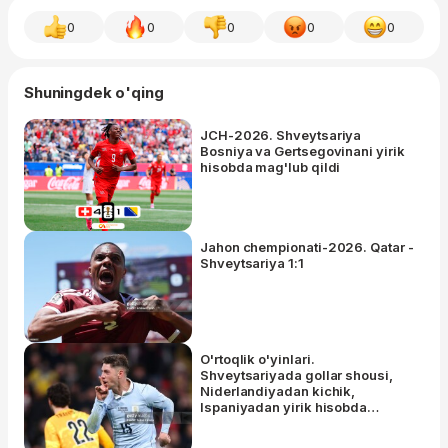
0
0
0
0
0
Shuningdek o'qing
JCH-2026. Shveytsariya
Bosniya va Gertsegovinani yirik
hisobda mag'lub qildi
Jahon chempionati-2026. Qatar -
Shveytsariya 1:1
O'rtoqlik o'yinlari.
Shveytsariyada gollar shousi,
Niderlandiyadan kichik,
Ispaniyadan yirik hisobda
g'alaba, Angliya esa...