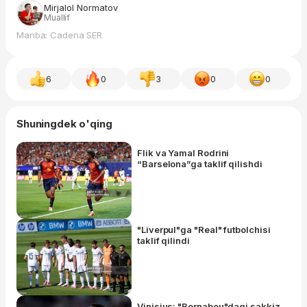
Mirjalol Normatov
Muallif
Manba: Cadena SER
6
0
3
0
0
Shuningdek o'qing
Flik va Yamal Rodrini
“Barselona”ga taklif qilishdi
"Liverpul"ga "Real" futbolchisi
taklif qilindi
Vinisius: "Bernabeu"dagi sakkiz