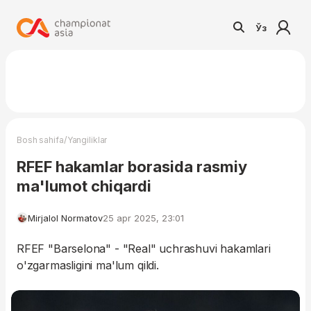
Ўз
/
Bosh sahifa
Yangiliklar
RFEF hakamlar borasida rasmiy
ma'lumot chiqardi
Mirjalol Normatov
25 apr 2025, 23:01
RFEF "Barselona" - "Real" uchrashuvi hakamlari
o'zgarmasligini ma'lum qildi.