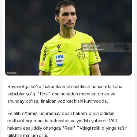
Bayonotga ko'ra, hakamlarni almashtirish uchun etarlicha
sabablar yo'q. "Real" esa holatdan mamnun emas va
shunday bo'lsa, finaldan voz kechishi kutilmoqda.
Eslatib o'tamiz, uchrashuv bosh hakami o'yin oldidan
matbuot anjumanida qatnashdi va yig'lab yubordi. VAR
hakami esa jiddiy ohangda "Real" TVdagi rolik o'yinga ta’sir
qilishini ma'lum qildi.