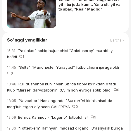
yil - bu juda kam… Yana olti yil va
to abad, "Real" Madrid"
So'nggi yangiliklar
Barcha ›
“Paxtakor” sobiq hujumchisi “Galatasaroy” murabbiyi
15:31
bo'ldi
1
"Selta" “Manchester Yunayted” futbolchisini ijaraga oldi
14:45
0
Ruli dushanba kuni "Man Siti"da tibbiy ko'rikdan o'tadi.
13:48
Klub "Marsel” darvozabonini 3,5 million evroga sotib oladi
0
"Navbahor" Namanganda "Surxon"ni kichik hisobda
13:05
mag'lub etgan o'yindan GALEREYA
0
Behruz Karimov - "Lugano" futbolchisi!
9
12:09
"Tottenxem" Rafinyani maqsad qilgandi. Braziliyalik bunga
12:06