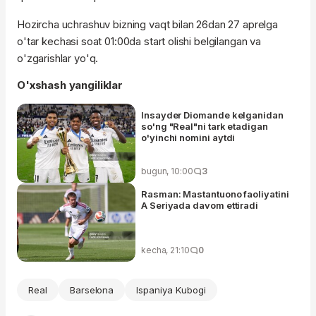
Hozircha uchrashuv bizning vaqt bilan 26dan 27 aprelga
o'tar kechasi soat 01:00da start olishi belgilangan va
o'zgarishlar yo'q.
O'xshash yangiliklar
Insayder Diomande kelganidan
so'ng "Real"ni tark etadigan
o'yinchi nomini aytdi
bugun, 10:00
3
Rasman: Mastantuono faoliyatini
A Seriyada davom ettiradi
kecha, 21:10
0
Real
Barselona
Ispaniya Kubogi