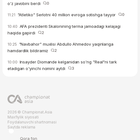
o'z javobini berdi
0
"Atletiko" Serlotni 40 million evroga sotishga tayyor
0
11:21
AFA prezidenti Skalonining terma jamoadagi kelajagi
10:40
haqida gapirdi
2
"Navbahor" muxlisi Abdullo Ahmedov yaqinlariga
10:25
hamdardlik bildiramiz
2
Insayder Diomande kelganidan so'ng "Real"ni tark
10:00
etadigan o'yinchi nomini aytdi
3
2026 © Championat.Asia
Maxfiylik siyosati
Foydalanuvchi shartnomasi
Saytda reklama
Qora fon