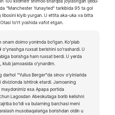
an 100 kilometr shimoli-sharqda joylashgan Ijebu-
ida "Manchester Yunayted" tarkibida 95 ta gol
 libosini kiyib yurgan. U ettita aka-uka va bitta
 Otasi to'rt yoshida vafot etgan.
n onam doimo yonimda bo'lgan. Ko'plab
o'ynashga ruxsat berishini so'rashardi. U
iga borishga ham ruxsat berdi. U yerda
 klub jamoasida o'ynardim.
darhol "Yulius Berger"da sinov o'yinlarida
 divizionda ishtirok etardi. Jamoaning
 maydonimiz esa Apapa portida
uchun Lagosdan Abeokutaga borib kelishni
tajriba bo'ldi va bularning barchasi meni
 saralash musobaqalariga borishdan oldin u