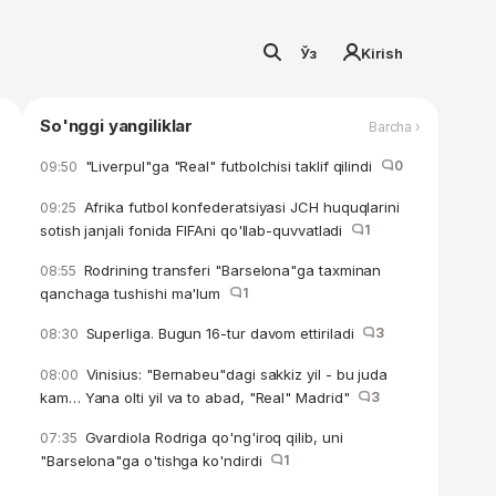
Ўз
Kirish
So'nggi yangiliklar
Barcha ›
"Liverpul"ga "Real" futbolchisi taklif qilindi
0
09:50
Afrika futbol konfederatsiyasi JCH huquqlarini
09:25
sotish janjali fonida FIFAni qo'llab-quvvatladi
1
Rodrining transferi "Barselona"ga taxminan
08:55
qanchaga tushishi ma'lum
1
Superliga. Bugun 16-tur davom ettiriladi
3
08:30
Vinisius: "Bernabeu"dagi sakkiz yil - bu juda
08:00
kam… Yana olti yil va to abad, "Real" Madrid"
3
Gvardiola Rodriga qo'ng'iroq qilib, uni
07:35
"Barselona"ga o'tishga ko'ndirdi
1