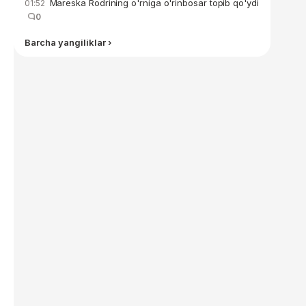
Mareska Rodrining o'rniga o'rinbosar topib qo'ydi
01:52
0
Barcha yangiliklar ›