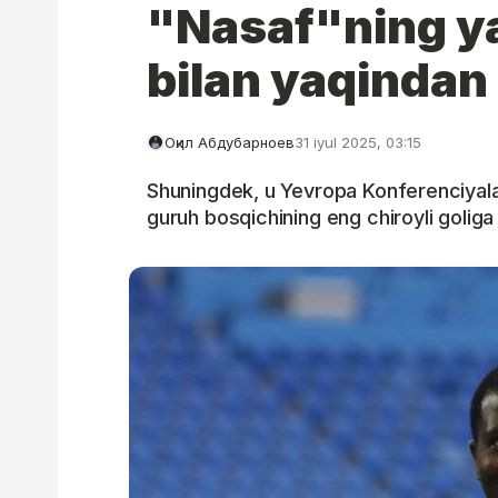
"Nasaf"ning ya
bilan yaqindan
Оқил Абдубарноев
31 iyul 2025, 03:15
Shuningdek, u Yevropa Konferenciyala
guruh bosqichining eng chiroyli goliga m