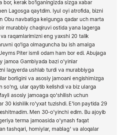
 bor, kerak bo'lganingizda sizga xabar
n Lagosga qaytdim. Iyul oyi atrofida, bizni
on Obu navbatiga kelgunga qadar uch marta
ir murabbiy chaqiruvi ostida yana lagerga
z va raqamlarimizni eng yaxshi 20 talik
qaruvni qo'lga olmaguncha bu ish amalga
Jeyms Piter ismli odam ham bor edi. Abujaga
y jamoa Gambiyada bazi o'yinlar
ni lagyerda ushlab turdi va murabbiyga
ilar borligini va asosiy jamoani engishimizga
n so'ng, ular qaytib kelishdi va biz ularga
fayli asosiy jamoaga qo'shilish uchun
r 30 kishilik ro'yxat tuzishdi. E'lon paytida 29
i eshitmadim. Men 30-o'yinchi edim. Bu ajoyib
geriya terma jamoasida o'ynash faqat
an tashqari, homiylar, mablag' va aloqalar