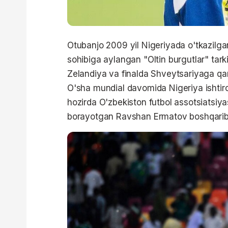
Otubanjo 2009 yil Nigeriyada o'tkazil
sohibiga aylangan "Oltin burgutlar" tark
Zelandiya va finalda Shveytsariyaga qa
O'sha mundial davomida Nigeriya ishtirok
hozirda O'zbekiston futbol assotsiatsiyas
borayotgan Ravshan Ermatov boshqarib