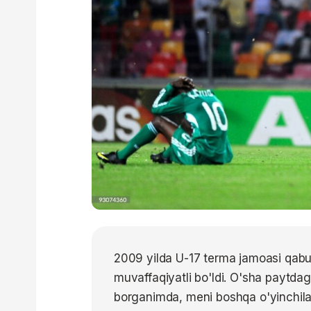
2009 yilda U-17 terma jamoasi qabul
muvaffaqiyatli bo'ldi. O'sha paytda
borganimda, meni boshqa o'yinchilar