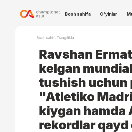
Bosh sahifa
O'yinlar
M
/
Bosh sahifa
Yangiliklar
Ravshan Ermat
kelgan mundia
tushish uchun 
"Atletiko Madri
kiygan hamda 
rekordlar qayd