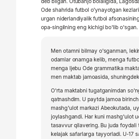
deb bilgan. Otubanjo bolaligida, Lagosd
Ode shahrida futbol o'ynayotgan kezlar
urgan niderlandiyalik futbol afsonasining
opa-singilning eng kichigi bo'lib o'sgan.
Men otamni bilmay o'sganman, leki
odamlar onamga kelib, menga futbol 
menga Ijebu Ode grammatika maktab
men maktab jamoasida, shuningdek,
O'rta maktabni tugatganimdan so'ng 
qatnashdim. U paytda jamoa birinchi
mashg'ulot markazi Abeokutada, uy
joylashgandi. Har kuni mashg'ulot 
tasavvur qilavering. Bu juda foydali 
kelajak safarlarga tayyorladi. U-17