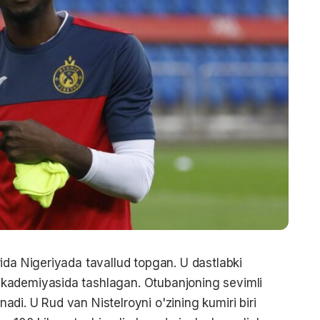
ida Nigeriyada tavallud topgan. U dastlabki
kademiyasida tashlagan. Otubanjoning sevimli
di. U Rud van Nistelroyni o'zining kumiri biri