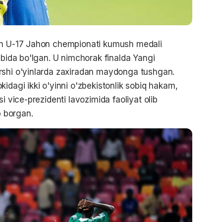
gan U-17 Jahon chempionati kumush medali
ibida bo'lgan. U nimchorak finalda Yangi
rshi o'yinlarda zaxiradan maydonga tushgan.
idagi ikki o'yinni o'zbekistonlik sobiq hakam,
i vice-prezidenti lavozimida faoliyat olib
 borgan.