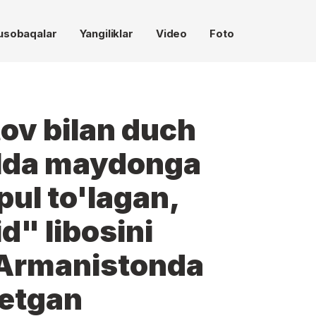
usobaqalar
Yangiliklar
Video
Foto
ov bilan duch
lda maydonga
pul to'lagan,
d" libosini
Armanistonda
 etgan