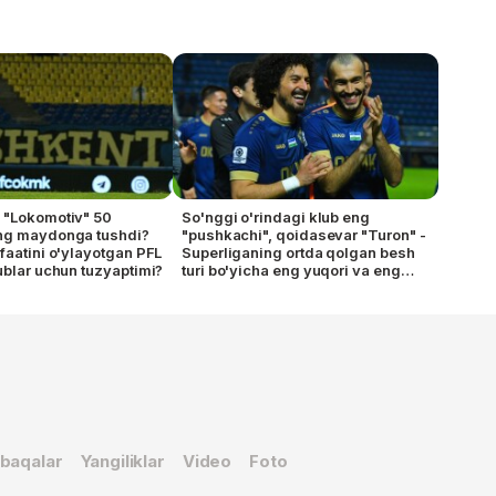
 "Lokomotiv" 50
So'nggi o'rindagi klub eng
ng maydonga tushdi?
"pushkachi", qoidasevar "Turon" -
faatini o'ylayotgan PFL
Superliganing ortda qolgan besh
ublar uchun tuzyaptimi?
turi bo'yicha eng yuqori va eng
quyi ko'rsatkichlari
baqalar
Yangiliklar
Video
Foto