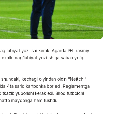
g'lubiyat yozilishi kerak. Agarda PFL rasmiy
texnik mag'lubiyat yozilishiga sabab yo'q.
hundaki, kechagi o'yindan oldin "Neftchi"
ida 4ta sariq kartochka bor edi. Reglamentga
o'tkazib yuborishi kerak edi. Biroq futbolchi
 hatto maydonga ham tushdi.