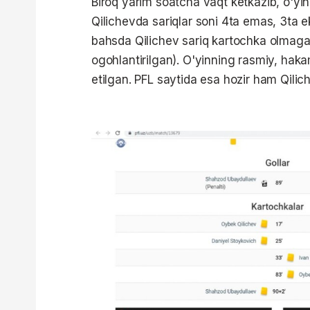
Biroq yarim soatcha vaqt ketkazib, o'yin
Qilichevda sariqlar soni 4ta emas, 3ta e
bahsda Qilichev sariq kartochka olmag
ogohlantirilgan). O'yinning rasmiy, hak
etilgan. PFL saytida esa hozir ham Qilic