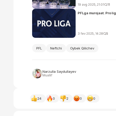
19 avg 2025, 21:01
11
PFLga murojaat. Pro l
3 fev 2025, 14:28
5
PFL
Neftchi
Oybek Qilichev
Narzulla Saydullayev
Muallif
24
0
2
0
0