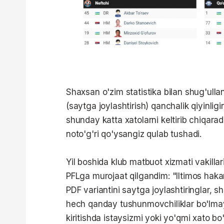
Shaxsan o'zim statistika bilan shug'ullan
(saytga joylashtirish) qanchalik qiyinlig
shunday katta xatolarni keltirib chiqarad
noto'g'ri qo'ysangiz qulab tushadi.
Yil boshida klub matbuot xizmati vakilla
PFLga murojaat qilgandim: "Iltimos hakam
PDF variantini saytga joylashtiringlar, s
hech qanday tushunmovchiliklar bo'lma
kiritishda istaysizmi yoki yo'qmi xato bo