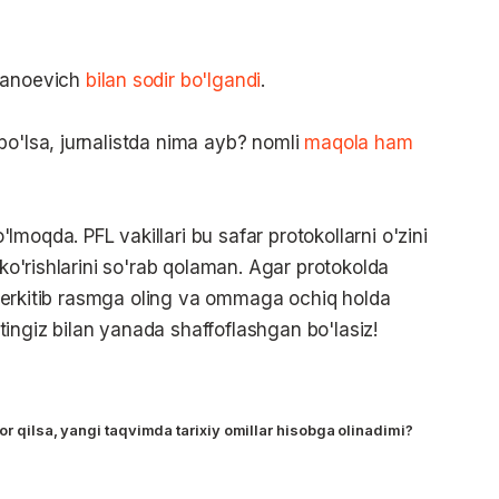
Stanoevich
bilan sodir bo'lgandi
.
bo'lsa, jurnalistda nima ayb? nomli
maqola ham
moqda. PFL vakillari bu safar protokollarni o'zini
 ko'rishlarini so'rab qolaman. Agar protokolda
ni berkitib rasmga oling va ommaga ochiq holda
ingiz bilan yanada shaffoflashgan bo'lasiz!
or qilsa, yangi taqvimda tarixiy omillar hisobga olinadimi?