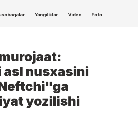
usobaqalar
Yangiliklar
Video
Foto
 murojaat:
asl nusxasini
Neftchi"ga
yat yozilishi