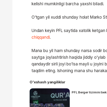
kelishi mumkinligi barcha yaxshi biladi.
O'tgan yil xuddi shunday holat Marko 
Undan keyin PFL saytida xatolik ketgan 
chiqqandi
.
Mana bu yil ham shunday narsa sodir bo'l
saytga joylashtirish haqida jiddiy o'ylab
qandaydir sirli joyi bo'lsa mayli u joyi
taqdim eting. Ishoning mana shu harakat
O'xshash yangiliklar
PFL Berger tizimini bek