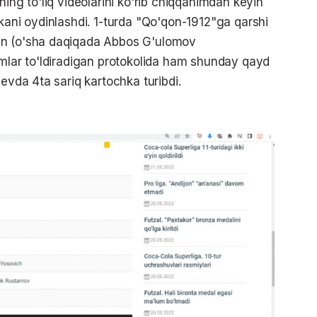
ning to'liq videolarini ko'rib chiqqanimdan keyin
kani oydinlashdi. 1-turda "Qo'qon-1912"ga qarshi
an (o'sha daqiqada Abbos G'ulomov
amlar to'ldiradigan protokolida ham shunday qayd
hevda 4ta sariq kartochka turibdi.