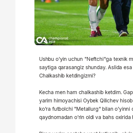
Ushbu o'yin uchun "Neftchi"ga texnik ma
saytiga qarasangiz shunday. Aslida esa 
Chalkashib ketdingizmi?
Kecha men ham chalkashib ketdim. Gap s
yarim himoyachisi Oybek Qilichev hisob
ko'ra futbolchi "Metallurg" bilan o'yinni 
qaydnomadan o'rin oldi va bahs oxirida