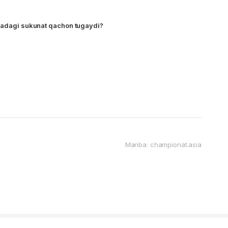
igadagi sukunat qachon tugaydi?
Manba: championat.asia