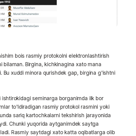
ishim bois rasmiy protokolni elektronlashtirish
ini bilaman. Birgina, kichkinagina xato mana
i. Bu xuddi minora qurishdek gap, birgina g'ishtni
ri ishtirokidagi seminarga borganimda ilk bor
lar to'ldiradigan rasmiy protokol rasmini yoki
hunda sariq kartochkalarni tekshirish jarayonida
ydi. Chunki yuqorida aytganimdek saytga
'ladi. Rasmiy saytdagi xato katta oqibatlarga olib