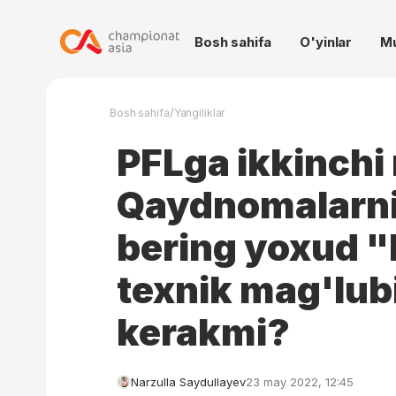
Bosh sahifa
O'yinlar
M
/
Bosh sahifa
Yangiliklar
PFLga ikkinchi
Qaydnomalarni 
bering yoxud "
texnik mag'lubi
kerakmi?
Narzulla Saydullayev
23 may 2022, 12:45