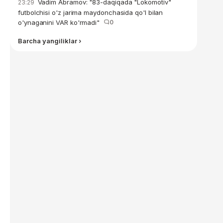
Vadim Abramov: "83-daqiqada "Lokomotiv"
23:29
futbolchisi o'z jarima maydonchasida qo'l bilan
o'ynaganini VAR ko'rmadi"
0
Barcha yangiliklar ›