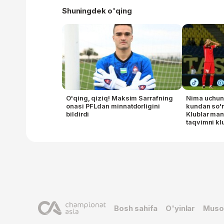
Shuningdek o'qing
O'qing, qiziq! Maksim Sarrafning
Nima uchun
onasi PFLdan minnatdorligini
kundan so'
bildirdi
Klublar man
taqvimni kl
Bosh sahifa
O'yinlar
Muso