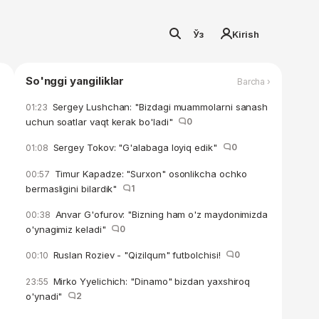
Ўз
Kirish
So'nggi yangiliklar
Barcha ›
Sergey Lushchan: "Bizdagi muammolarni sanash
01:23
uchun soatlar vaqt kerak bo'ladi"
0
Sergey Tokov: "G'alabaga loyiq edik"
0
01:08
Timur Kapadze: "Surxon" osonlikcha ochko
00:57
bermasligini bilardik"
1
Anvar G'ofurov: "Bizning ham o'z maydonimizda
00:38
o'ynagimiz keladi"
0
Ruslan Roziev - "Qizilqum" futbolchisi!
0
00:10
Mirko Yyelichich: "Dinamo" bizdan yaxshiroq
23:55
o'ynadi"
2