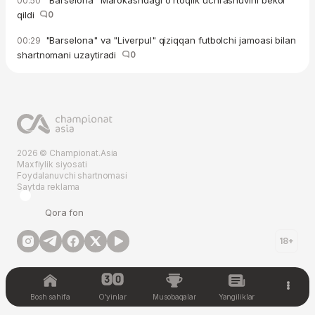
"Barselona" Marokashdagi o'rtoqlik uchrashuvini bekor
00:50
qildi
0
"Barselona" va "Liverpul" qiziqqan futbolchi jamoasi bilan
00:29
shartnomani uzaytiradi
0
2026 © Championat.Asia
Maxfiylik siyosati
Foydalanuvchi shartnomasi
Saytda reklama
Qora fon
18+
Bosh sahifa
O'yinlar
Musobaqalar
Yangiliklar