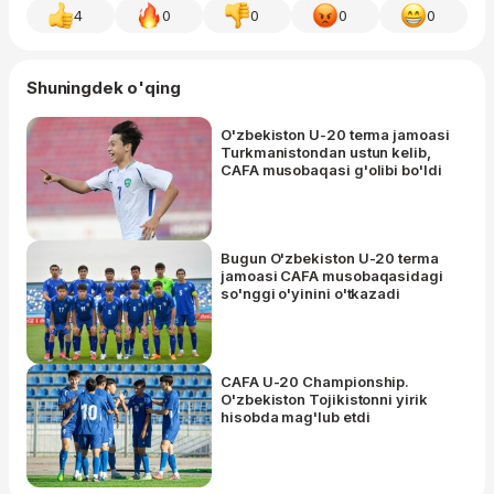
4
0
0
0
0
Shuningdek o'qing
O'zbekiston U-20 terma jamoasi
Turkmanistondan ustun kelib,
CAFA musobaqasi g'olibi bo'ldi
Bugun O'zbekiston U-20 terma
jamoasi CAFA musobaqasidagi
so'nggi o'yinini o'tkazadi
CAFA U-20 Championship.
O'zbekiston Tojikistonni yirik
hisobda mag'lub etdi