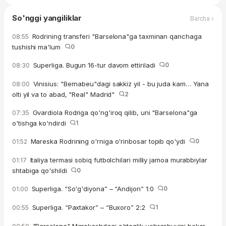
So'nggi yangiliklar
Barcha ›
Rodrining transferi "Barselona"ga taxminan qanchaga
08:55
tushishi ma'lum
0
Superliga. Bugun 16-tur davom ettiriladi
0
08:30
Vinisius: "Bernabeu"dagi sakkiz yil - bu juda kam… Yana
08:00
olti yil va to abad, "Real" Madrid"
2
Gvardiola Rodriga qo'ng'iroq qilib, uni "Barselona"ga
07:35
o'tishga ko'ndirdi
1
Mareska Rodrining o'rniga o'rinbosar topib qo'ydi
0
01:52
Italiya termasi sobiq futbolchilari milliy jamoa murabbiylar
01:17
shtabiga qo'shildi
0
Superliga. “So'g'diyona” – “Andijon” 1:0
0
01:00
Superliga. “Paxtakor” – “Buxoro” 2:2
1
00:55