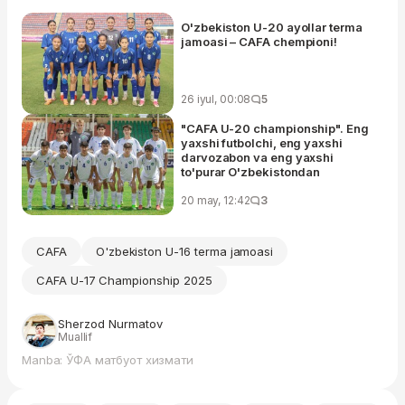
O'zbekiston U-20 ayollar terma
jamoasi – CAFA chempioni!
26 iyul, 00:08
5
"CAFA U-20 championship". Eng
yaxshi futbolchi, eng yaxshi
darvozabon va eng yaxshi
to'purar O'zbekistondan
20 may, 12:42
3
CAFA
O'zbekiston U-16 terma jamoasi
CAFA U-17 Championship 2025
Sherzod Nurmatov
Muallif
Manba: ЎФА матбуот хизмати