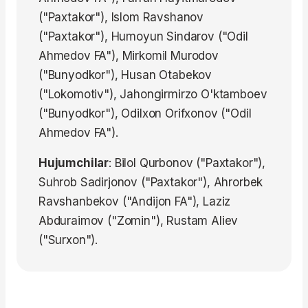
("Paxtakor"), Islom Ravshanov
("Paxtakor"), Humoyun Sindarov ("Odil
Ahmedov FA"), Mirkomil Murodov
("Bunyodkor"), Husan Otabekov
("Lokomotiv"), Jahongirmirzo O'ktamboev
("Bunyodkor"), Odilxon Orifxonov ("Odil
Ahmedov FA").
Hujumchilar
: Bilol Qurbonov ("Paxtakor"),
Suhrob Sadirjonov ("Paxtakor"), Ahrorbek
Ravshanbekov ("Andijon FA"), Laziz
Abduraimov ("Zomin"), Rustam Aliev
("Surxon").