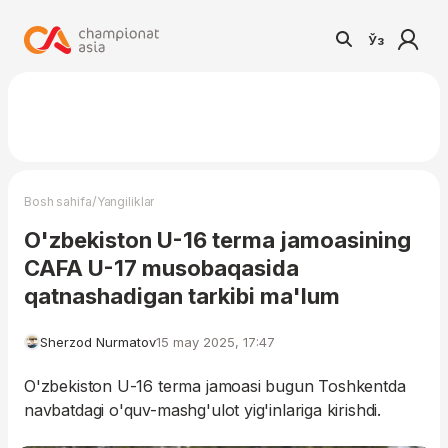
Ўз
/
Bosh sahifa
Yangiliklar
O'zbekiston U-16 terma jamoasining
CAFA U-17 musobaqasida
qatnashadigan tarkibi ma'lum
Sherzod Nurmatov
15 may 2025, 17:47
O'zbekiston U-16 terma jamoasi bugun Toshkentda
navbatdagi o'quv-mashg'ulot yig'inlariga kirishdi.