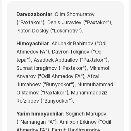
Darvozabonlar
: Olim Shomuratov
("Paxtakor"), Denis Juravlev ("Paxtakor"),
Platon Dolskiy ("Lokomotiv").
Himoyachilar
: Abubakir Rahimov ("Odil
Ahmedov FA"), Davron Tolqinov ("Oq-
tepa"), Asadbek Abdualiev ("Paxtakor"),
Sunnat Ibragimov ("Paxtakor"), Mirjamol
Anvarov ("Odil Ahmedov FA"), Afzal
Jumaboev ("Bunyodkor"), Nurmuhammad
O'ktamov ("Paxtakor"), Muhammadaziz
Ro'ziboev ("Bunyodkor").
Yarim himoyachilar
: Soginch Marupov
("Namangan FA"), Amirxon Erkinov ("Odil
Ahmedov FA"), Farruh Hayitmurodov