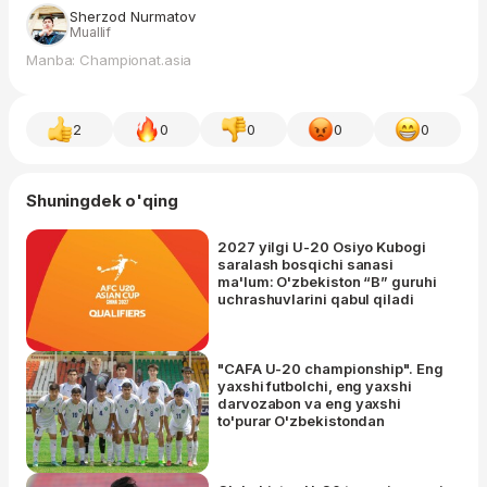
Sherzod Nurmatov
Muallif
Manba: Championat.asia
2
0
0
0
0
Shuningdek o'qing
2027 yilgi U-20 Osiyo Kubogi
saralash bosqichi sanasi
ma'lum: O'zbekiston “B” guruhi
uchrashuvlarini qabul qiladi
"CAFA U-20 championship". Eng
yaxshi futbolchi, eng yaxshi
darvozabon va eng yaxshi
to'purar O'zbekistondan