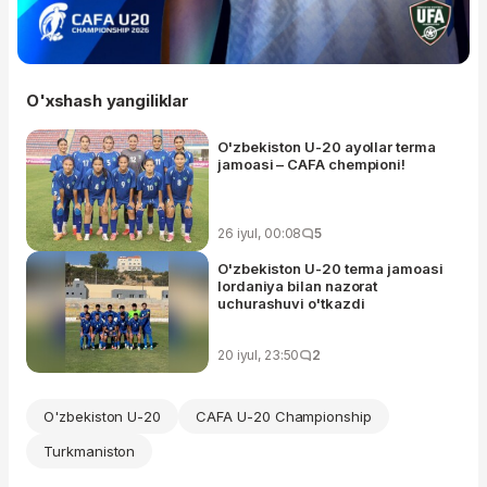
O'xshash yangiliklar
O'zbekiston U-20 ayollar terma
jamoasi – CAFA chempioni!
26 iyul, 00:08
5
O'zbekiston U-20 terma jamoasi
Iordaniya bilan nazorat
uchurashuvi o'tkazdi
20 iyul, 23:50
2
O'zbekiston U-20
CAFA U-20 Championship
Turkmaniston