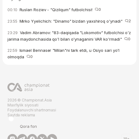
Ruslan Roziev - "Qizilqum" futbolchisi!
0
00:10
Mirko Yyelichich: "Dinamo" bizdan yaxshiroq o'ynadi"
2
23:55
Vadim Abramov: "83-daqiqada "Lokomotiv" futbolchisi o'z
23:29
jarima maydonchasida qo'l bilan o'ynaganini VAR ko'rmadi"
0
Ismael Bennaser "Milan"ni tark etdi, u Osiyo sari yo'l
22:59
olmoqda
0
2026 © Championat.Asia
Maxfiylik siyosati
Foydalanuvchi shartnomasi
Saytda reklama
Qora fon
18+