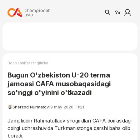
Ўз
/
Bosh sahifa
Yangiliklar
Bugun O'zbekiston U-20 terma
jamoasi CAFA musobaqasidagi
so'nggi o'yinini o'tkazadi
Sherzod Nurmatov
19 may 2026, 11:21
Jamoliddin Rahmatullaev shogirdlari CAFA doirasidagi
oxirgi uchrashuvida Turkmanistonga qarshi bahs olib
boradi.