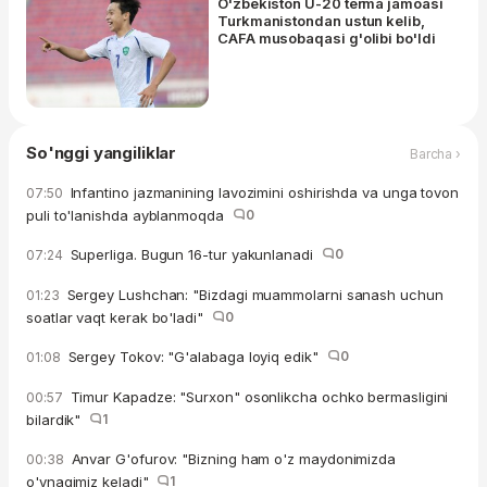
O'zbekiston U-20 terma jamoasi
Turkmanistondan ustun kelib,
CAFA musobaqasi g'olibi bo'ldi
So'nggi yangiliklar
Barcha ›
Infantino jazmanining lavozimini oshirishda va unga tovon
07:50
puli to'lanishda ayblanmoqda
0
Superliga. Bugun 16-tur yakunlanadi
0
07:24
Sergey Lushchan: "Bizdagi muammolarni sanash uchun
01:23
soatlar vaqt kerak bo'ladi"
0
Sergey Tokov: "G'alabaga loyiq edik"
0
01:08
Timur Kapadze: "Surxon" osonlikcha ochko bermasligini
00:57
bilardik"
1
Anvar G'ofurov: "Bizning ham o'z maydonimizda
00:38
o'ynagimiz keladi"
1