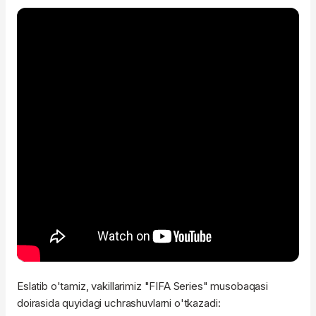
Eslatib o'tamiz, vakillarimiz "FIFA Series" musobaqasi
doirasida quyidagi uchrashuvlarni o'tkazadi: