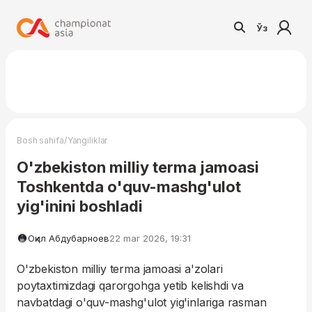
Ўз
/
Bosh sahifa
Yangiliklar
O'zbekiston milliy terma jamoasi
Toshkentda o'quv-mashg'ulot
yig'inini boshladi
Оқил Абдубарноев
22 mar 2026, 19:31
O'zbekiston milliy terma jamoasi a'zolari
poytaxtimizdagi qarorgohga yetib kelishdi va
navbatdagi o'quv-mashg'ulot yig'inlariga rasman