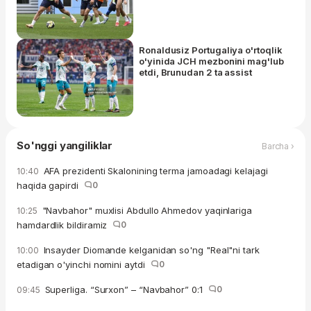
Ronaldusiz Portugaliya o'rtoqlik
o'yinida JCH mezbonini mag'lub
etdi, Brunudan 2 ta assist
So'nggi yangiliklar
Barcha ›
AFA prezidenti Skalonining terma jamoadagi kelajagi
10:40
haqida gapirdi
0
"Navbahor" muxlisi Abdullo Ahmedov yaqinlariga
10:25
hamdardlik bildiramiz
0
Insayder Diomande kelganidan so'ng "Real"ni tark
10:00
etadigan o'yinchi nomini aytdi
0
Superliga. “Surxon” – “Navbahor” 0:1
0
09:45