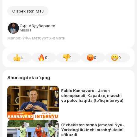
O'zbekiston MTJ
Оқил Абдубарноев
Muallif
Manba: ЎФА матбуот хизмати
4
0
1
0
0
Shuningdek o'qing
Fabio Kannavaro - Jahon
chempionati, Kapadze, maoshi
va palov haqida (to'liq intervyu)
O'zbekiston terma jamoasi Nyu-
Yorkdagi ikkinchi mashg'ulotini
o'tkazdi