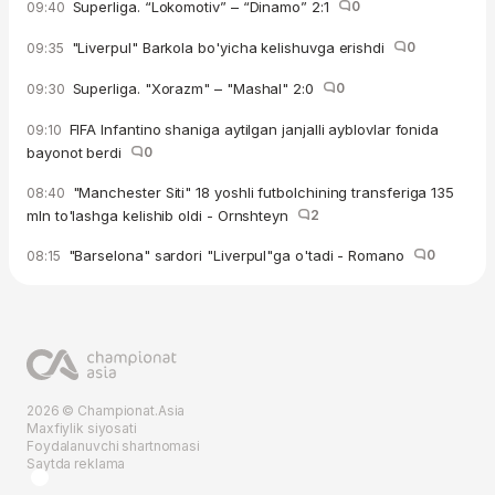
Superliga. “Lokomotiv” – “Dinamo” 2:1
0
09:40
"Liverpul" Barkola bo'yicha kelishuvga erishdi
0
09:35
Superliga. "Xorazm" – "Mashal" 2:0
0
09:30
FIFA Infantino shaniga aytilgan janjalli ayblovlar fonida
09:10
bayonot berdi
0
"Manchester Siti" 18 yoshli futbolchining transferiga 135
08:40
mln to'lashga kelishib oldi - Ornshteyn
2
"Barselona" sardori "Liverpul"ga o'tadi - Romano
0
08:15
2026 © Championat.Asia
Maxfiylik siyosati
Foydalanuvchi shartnomasi
Saytda reklama