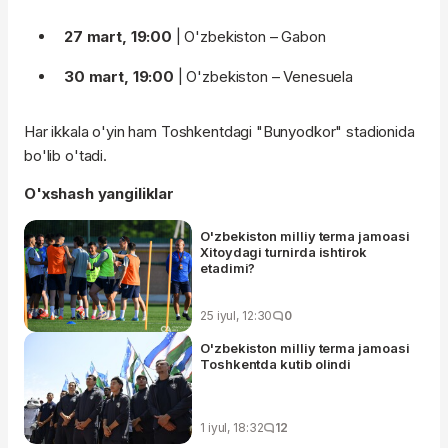
27 mart, 19:00
| O'zbekiston – Gabon
30 mart, 19:00
| O'zbekiston – Venesuela
Har ikkala o'yin ham Toshkentdagi "Bunyodkor" stadionida
bo'lib o'tadi.
O'xshash yangiliklar
O'zbekiston milliy terma jamoasi
Xitoydagi turnirda ishtirok
etadimi?
25 iyul, 12:30
0
O'zbekiston milliy terma jamoasi
Toshkentda kutib olindi
1 iyul, 18:32
12