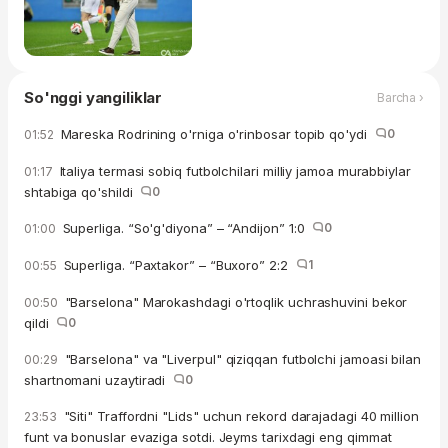
So'nggi yangiliklar
Barcha ›
Mareska Rodrining o'rniga o'rinbosar topib qo'ydi
0
01:52
Italiya termasi sobiq futbolchilari milliy jamoa murabbiylar
01:17
shtabiga qo'shildi
0
Superliga. “So'g'diyona” – “Andijon” 1:0
0
01:00
Superliga. “Paxtakor” – “Buxoro” 2:2
1
00:55
"Barselona" Marokashdagi o'rtoqlik uchrashuvini bekor
00:50
qildi
0
"Barselona" va "Liverpul" qiziqqan futbolchi jamoasi bilan
00:29
shartnomani uzaytiradi
0
"Siti" Traffordni "Lids" uchun rekord darajadagi 40 million
23:53
funt va bonuslar evaziga sotdi. Jeyms tarixdagi eng qimmat