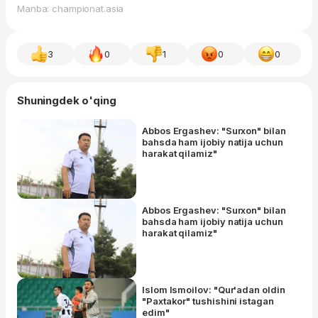
Manba: championat.asia
3
0
1
0
0
Shuningdek o'qing
Abbos Ergashev: "Surxon" bilan
bahsda ham ijobiy natija uchun
harakat qilamiz"
Abbos Ergashev: "Surxon" bilan
bahsda ham ijobiy natija uchun
harakat qilamiz"
Islom Ismoilov: "Qur'adan oldin
"Paxtakor" tushishini istagan
edim"