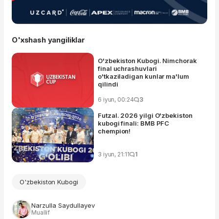
O'xshash yangiliklar
O'zbekiston Kubogi. Nimchorak
final uchrashuvlari
o'tkaziladigan kunlar ma'lum
qilindi
6 iyun, 00:24
3
Futzal. 2026 yilgi O'zbekiston
kubogi finali: BMB PFC
chempion!
3 iyun, 21:11
1
O'zbekiston Kubogi
Narzulla Saydullayev
Muallif