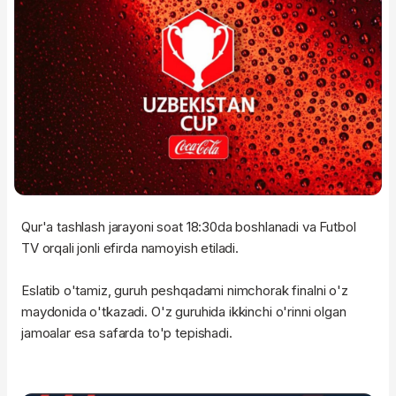
Qur'a tashlash jarayoni soat 18:30da boshlanadi va Futbol
TV orqali jonli efirda namoyish etiladi.
Eslatib o'tamiz, guruh peshqadami nimchorak finalni o'z
maydonida o'tkazadi. O'z guruhida ikkinchi o'rinni olgan
jamoalar esa safarda to'p tepishadi.