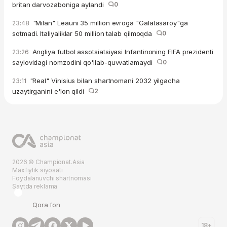
britan darvozaboniga aylandi
0
"Milan" Leauni 35 million evroga "Galatasaroy"ga
23:48
sotmadi. Italiyaliklar 50 million talab qilmoqda
0
Angliya futbol assotsiatsiyasi Infantinoning FIFA prezidenti
23:26
saylovidagi nomzodini qo'llab-quvvatlamaydi
0
"Real" Vinisius bilan shartnomani 2032 yilgacha
23:11
uzaytirganini e'lon qildi
2
2026 © Championat.Asia
Maxfiylik siyosati
Foydalanuvchi shartnomasi
Saytda reklama
Qora fon
18+