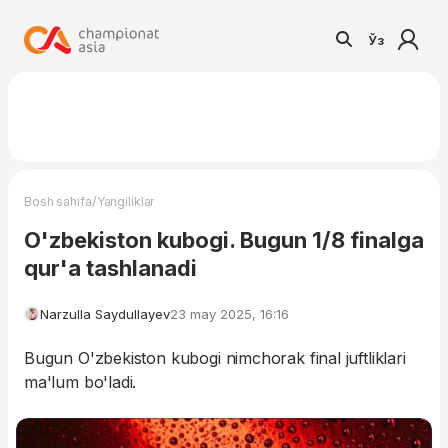
Ўз
/
Bosh sahifa
Yangiliklar
O'zbekiston kubogi. Bugun 1/8 finalga
qur'a tashlanadi
Narzulla Saydullayev
23 may 2025, 16:16
Bugun O'zbekiston kubogi nimchorak final juftliklari
ma'lum bo'ladi.