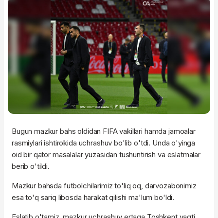
Bugun mazkur bahs oldidan FIFA vakillari hamda jamoalar
rasmiylari ishtirokida uchrashuv bo'lib o'tdi. Unda o'yinga
oid bir qator masalalar yuzasidan tushuntirish va eslatmalar
berib o'tildi.
Mazkur bahsda futbolchilarimiz to'liq oq, darvozabonimiz
esa to'q sariq libosda harakat qilishi ma'lum bo'ldi.
Eslatib o'tamiz, mazkur uchrashuv ertaga Toshkent vaqti