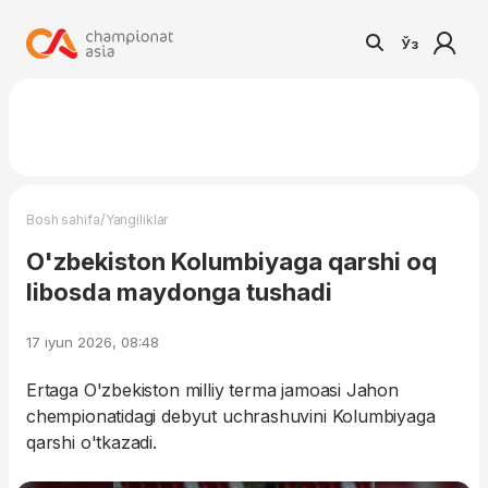
Ўз
/
Bosh sahifa
Yangiliklar
O'zbekiston Kolumbiyaga qarshi oq
libosda maydonga tushadi
17 iyun 2026, 08:48
Ertaga O'zbekiston milliy terma jamoasi Jahon
chempionatidagi debyut uchrashuvini Kolumbiyaga
qarshi o'tkazadi.