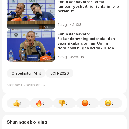
Fabio Kannavaro: "Terma
jamoani yoshartirish ishlarini olib
boramiz"
5 avg, 14:11
8
Fabio Kannavaro:
"Iskanderovning potencialidan
yaxshi xabardorman. Uning
darajasini bilgan holda JCHga
olib borganman"
5 avg, 13:28
15
O'zbekiston MTJ
JCH-2026
Manba: UzbekistanFA
1
0
0
0
0
Shuningdek o'qing