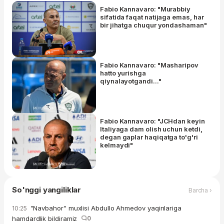
Fabio Kannavaro: "Murabbiy
sifatida faqat natijaga emas, har
bir jihatga chuqur yondashaman"
Fabio Kannavaro: "Masharipov
hatto yurishga
qiynalayotgandi..."
Fabio Kannavaro: "JCHdan keyin
Italiyaga dam olish uchun ketdi,
degan gaplar haqiqatga to'g'ri
kelmaydi"
So'nggi yangiliklar
Barcha ›
"Navbahor" muxlisi Abdullo Ahmedov yaqinlariga
10:25
hamdardlik bildiramiz
0