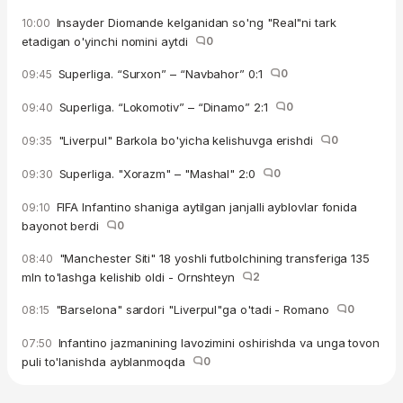
Insayder Diomande kelganidan so'ng "Real"ni tark
10:00
etadigan o'yinchi nomini aytdi
0
Superliga. “Surxon” – “Navbahor” 0:1
0
09:45
Superliga. “Lokomotiv” – “Dinamo” 2:1
0
09:40
"Liverpul" Barkola bo'yicha kelishuvga erishdi
0
09:35
Superliga. "Xorazm" – "Mashal" 2:0
0
09:30
FIFA Infantino shaniga aytilgan janjalli ayblovlar fonida
09:10
bayonot berdi
0
"Manchester Siti" 18 yoshli futbolchining transferiga 135
08:40
mln to'lashga kelishib oldi - Ornshteyn
2
"Barselona" sardori "Liverpul"ga o'tadi - Romano
0
08:15
Infantino jazmanining lavozimini oshirishda va unga tovon
07:50
puli to'lanishda ayblanmoqda
0