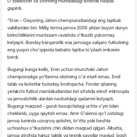
O'zbekiston va Eronning mundialdagi ishtiroki haqida
gapirdi.
"Eron - Osiyoning Jahon chempionatlaridagi eng tajribali
vakillaridan biri. Milliy terma jamoa 2006 yildan buyon dunyo
birinchiliklarini muntazam ravishda o'tkazib yubormay
kelyapti. Bunday barqarorlik esa jamoaga xalqaro futbolning
eng yuqori cho'qqisida bebaho tajriba to'plash imkonini
berdi.
Bugungi kunga kelib, Eron uchun shunchaki Jahon
chempionatiga yo'llanma olishning o'zi etarli emas. Endi
talab va kutishlar butunlay boshqacha. Forslar qitaning
yetakchi futbol mamlakatlaridan biri sifatida etirof etilmoqda
va jamoatchilik ulardan navbatdagi qadamni kutyapti.
Bugungi maqsad - guruh bosqichidagi uchta o'yin bilan
cheklanib, uyga qaytish emas. Amir G'alenoi qo'l ostidagi
jamoa turnirda uzoqroq qolishni, to'rtta yoki beshta
uchrashuv o'tkazishni chin dildan maqsad qilgan. Albatta,
jamoa atrofida hanuz taktik va texnik savollar mavjud, bosh