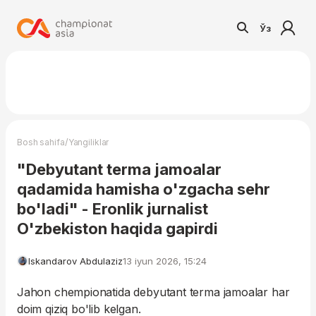
Ўз
/
Bosh sahifa
Yangiliklar
"Debyutant terma jamoalar
qadamida hamisha o'zgacha sehr
bo'ladi" - Eronlik jurnalist
O'zbekiston haqida gapirdi
Iskandarov Abdulaziz
13 iyun 2026, 15:24
Jahon chempionatida debyutant terma jamoalar har
doim qiziq bo'lib kelgan.