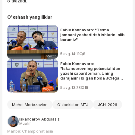
o'tkazadi.
O'xshash yangiliklar
Fabio Kannavaro: "Terma
jamoani yoshartirish ishlarini olib
boramiz"
5 avg, 14:11
8
Fabio Kannavaro:
"Iskanderovning potencialidan
yaxshi xabardorman. Uning
darajasini bilgan holda JCHga
olib borganman"
5 avg, 13:28
16
Mehdi Mortazavian
O'zbekiston MTJ
JCH-2026
Iskandarov Abdulaziz
Muallif
Manba: Championat.asia