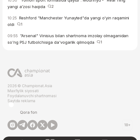
"Yomon sport formasida qaytdi". Mourinyu - "Real"ning
10:50
yangi a'zosi haqida
2
Reshford "Manchester Yunayted"da yangi o'yin raqamini
10:25
oldi
1
"Arsenal" Vinisius bilan shartnoma imzolay olmaganidan
09:55
so'ng PSJ futbolchisiga da'vogarlik qilmoqda
1
2026 © Championat.Asia
Maxfiylik siyosati
Foydalanuvchi shartnomasi
Saytda reklama
Qora fon
18+