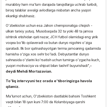
murabbiy ham ma'lum darajada tanqidlarga uchrab turibdi,
biroq talablar avvalgi avlodlarga nisbatan ancha yuqori
ekanligi shubhasiz.
O'zbekiston uchun esa Jahon chempionatiga chiqish -
ulkan tarixiy yutuq. Musobaqada 32 ta yoki 48 ta jamoa
ishtirok etishidan qati nazar, JCH futbol olamidagi eng yirik
voqea bo'lib qolaveradi va butun dunyo nigohini o'ziga
qaratadi. Ilk bor qatnashayotgan terma jamoaning qadamida
hamisha o'ziga xos sehr bo'ladi. Debyutantlar dunyo
sahnasida o'zlarini ko'rsatish uchun turnirga o'zgacha kuch,
yuqori motivaciya va shijoat bilan tashrif buyurishadi",
-
deydi Mehdi Mortazavian.
To'liq intervyuni tez orada e'tiboringizga havola
qilamiz.
Ma'lumot uchun, O'zbekiston dastlabki bahsini Toshkent
vaqti bilan 18 iyun kuni 7:00 da Kolumbiyaga qarshi