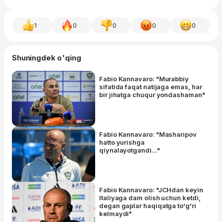
1
0
0
0
0
Shuningdek o'qing
Fabio Kannavaro: "Murabbiy
sifatida faqat natijaga emas, har
bir jihatga chuqur yondashaman"
Fabio Kannavaro: "Masharipov
hatto yurishga
qiynalayotgandi..."
Fabio Kannavaro: "JCHdan keyin
Italiyaga dam olish uchun ketdi,
degan gaplar haqiqatga to'g'ri
kelmaydi"