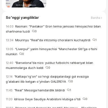
So'nggi yangiliklar
Barcha ›
Rasman: “Paxtakor” Eron terma jamoasi himoyachisi bilan
14:03
shartnoma tuzdi
0
Mourinyu "Real"da intizomiy choralarni kuchaytirdi
1
13:34
“Liverpul” yarim himoyachisi “Manchester Siti”ga o'tishi
13:05
mumkin
0
“Barselona”da nizo: yulduz futbolchi rahbariyat bilan
12:40
muammolarga duch keldi
0
"Kattaqo'rg'on" so'nngi daqiqalardagi gol evaziga
12:14
g'alabani ilib ketgan o'yindan GALEREYA
0
"Real" Messiga hamdardlik bildirdi
1
11:45
Idrissa Geye Saudiya Arabistoni klubiga o'tdi
0
11:20