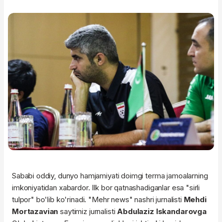
Sababi oddiy, dunyo hamjamiyati doimgi terma jamoalarning
imkoniyatidan xabardor. Ilk bor qatnashadiganlar esa "sirli
tulpor" bo'lib ko'rinadi. "Mehr news" nashri jurnalisti
Mehdi
Mortazavian
saytimiz jurnalisti
Abdulaziz Iskandarovga