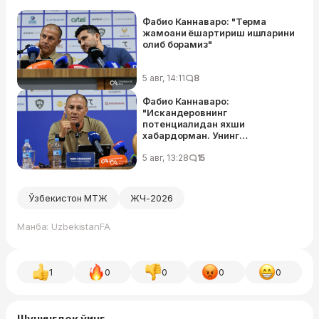
Фабио Каннаваро: "Терма
жамоани ёшартириш ишларини
олиб борамиз"
5 авг, 14:11
8
Фабио Каннаваро:
"Искандеровнинг
потенциалидан яхши
хабардорман. Унинг
даражасини билган ҳолда ЖЧга
олиб борганман"
5 авг, 13:28
15
Ўзбекистон МТЖ
ЖЧ-2026
Манба: UzbekistanFA
1
0
0
0
0
Шунингдек ўқинг