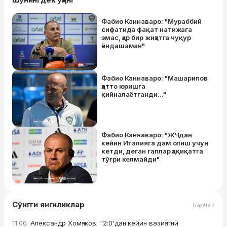
Фабио Каннаваро: "Мураббий
сифатида фақат натижага
эмас, ҳар бир жиҳатга чуқур
ёндашаман"
Фабио Каннаваро: "Машарипов
ҳатто юришга
қийналаётганди..."
Фабио Каннаваро: "ЖЧдан
кейин Италияга дам олиш учун
кетди, деган гаплар ҳақиқатга
тўғри келмайди"
Сўнгги янгиликлар
Барча ›
Александр Хомяков: "2:0'дан кейин вазиятни
11:00