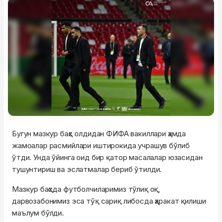
Бугун мазкур баҳс олдидан ФИФА вакиллари ҳамда
жамоалар расмийлари иштирокида учрашув бўлиб
ўтди. Унда ўйинга оид бир қатор масалалар юзасидан
тушунтириш ва эслатмалар бериб ўтилди.
Мазкур баҳсда футболчиларимиз тўлиқ оқ,
дарвозабонимиз эса тўқ сариқ либосда ҳаракат қилиши
маълум бўлди.