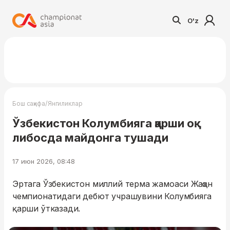
O'z
/
Бош саҳифа
Янгиликлар
Ўзбекистон Колумбияга қарши оқ
либосда майдонга тушади
17 июн 2026, 08:48
Эртага Ўзбекистон миллий терма жамоаси Жаҳон
чемпионатидаги дебют учрашувини Колумбияга
қарши ўтказади.