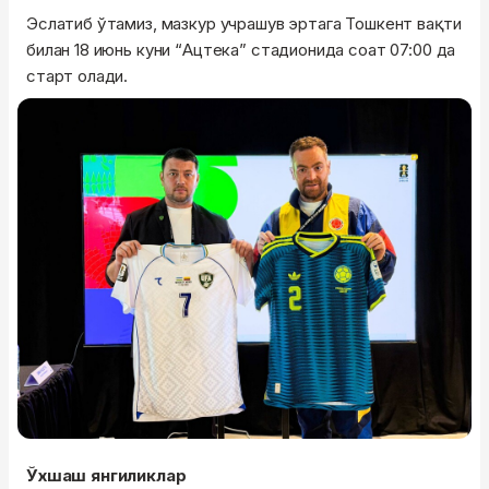
Эслатиб ўтамиз, мазкур учрашув эртага Тошкент вақти
билан 18 июнь куни “Ацтека” стадионида соат 07:00 да
старт олади.
Ўхшаш янгиликлар