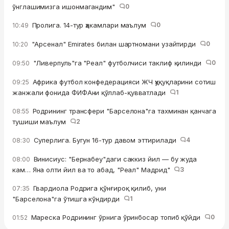
ўнглашимизга ишонмагандим"
0
Пролига. 14-тур ҳакамлари маълум
0
10:49
"Арсенал" Emirates билан шартномани узайтирди
0
10:20
"Ливерпуль"га "Реал" футболчиси таклиф қилинди
0
09:50
Африка футбол конфедерацияси ЖЧ ҳуқуқларини сотиш
09:25
жанжали фонида ФИФАни қўллаб-қувватлади
1
Родрининг трансфери "Барселона"га тахминан қанчага
08:55
тушиши маълум
2
Суперлига. Бугун 16-тур давом эттирилади
4
08:30
Винисиус: "Бернабеу"даги саккиз йил — бу жуда
08:00
кам… Яна олти йил ва то абад, "Реал" Мадрид"
3
Гвардиола Родрига қўнғироқ қилиб, уни
07:35
"Барселона"га ўтишга кўндирди
1
Мареска Родрининг ўрнига ўринбосар топиб қўйди
0
01:52